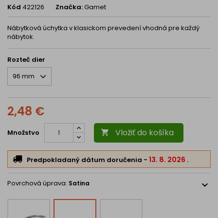
Kód
422126
Značka:
Gamet
Nábytková úchytka v klasickom prevedení vhodná pre každý
nábytok.
Rozteč dier
2,48 €
Vložiť do košíka
Množstvo

13. 8. 2026
Predpokladaný dátum doručenia
-
.
Povrchová úprava:
Satina
expand_more