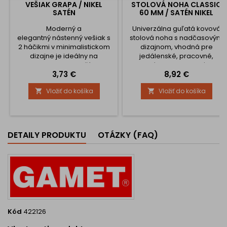
VEŠIAK GRAPA / NIKEL
STOLOVÁ NOHA CLASSIC
SATÉN
60 MM / SATÉN NIKEL
Moderný a
Univerzálna guľatá kovová
elegantný nástenný vešiak s
stolová noha s nadčasovým
2 háčikmi v minimalistickom
dizajnom, vhodná pre
dizajne je ideálny na
jedálenské, pracovné,
odkladanie menších
barové alebo kancelárske
Cena
Cena
3,73 €
8,92 €
predmetov, ako sú kľúče,
stoly. Vďaka výškovej
šatky, uteráky, tašky či
rektifikácii až do 30 mm je
Vložiť do košíka
Vložiť do košíka


doplnky. Vďaka svojmu
ideálna aj na nerovné
kompaktnému prevedeniu a
podlahy. Pevná kovová
kvalitnému kovovému
konštrukcia zabezpečuje
spracovaniu je vhodný
výbornú stabilitu a nosnosť.
do predsiene, kúpeľne,
📏 Dostupné výšky: 710 mm –
DETAILY PRODUKTU
OTÁZKY (FAQ)
kancelárie, kuchyne alebo
pre klasické jedálenské
hotelových priestorov.
alebo pracovné stoly 820
Vlastnosti: ✅ 2 funkčné
mm – pre...
háčiky –...
Kód
422126