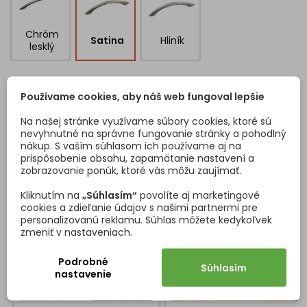
Chróm
Satina
Hliník
lesklý
Používame cookies, aby náš web fungoval lepšie
ZÁKAZNÍCI, KTORÍ SI KÚPILI TENTO PRODUKT, KÚPILI
Na našej stránke využívame súbory cookies, ktoré sú
TIEŽ:
nevyhnutné na správne fungovanie stránky a pohodlný
nákup. S vaším súhlasom ich používame aj na
<
>
prispôsobenie obsahu, zapamätanie nastavení a
zobrazovanie ponúk, ktoré vás môžu zaujímať.
Kliknutím na
„Súhlasím“
povolíte aj marketingové
cookies a zdieľanie údajov s našimi partnermi pre
personalizovanú reklamu. Súhlas môžete kedykoľvek
zmeniť v nastaveniach.
Podrobné
Súhlasím
nastavenie