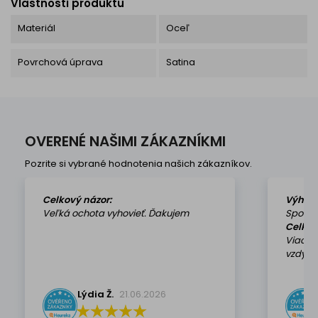
Vlastnosti produktu
Materiál
Oceľ
Povrchová úprava
Satina
OVERENÉ NAŠIMI ZÁKAZNÍKMI
Pozrite si vybrané hodnotenia našich zákazníkov.
Celkový názor:
Výhod
Veľká ochota vyhovieť. Ďakujem
Spokoj
Celkov
Viackr
vzdy k 
Lýdia Ž.
21.06.2026