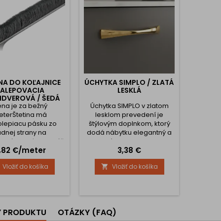
NA DO KOĽAJNICE
ÚCHYTKA SIMPLO / ZLATÁ
ALEPOVACIA
LESKLÁ
IDVEROVÁ / ŠEDÁ
na je za bežný
Úchytka SIMPLO v zlatom
terŠtetina má
lesklom prevedení je
lepiacu pásku zo
štýlovým doplnkom, ktorý
dnej strany na
dodá nábytku elegantný a
chú aplikáciu a slúži
exkluzívny charakter. Jej
ena
Cena
,82 €/meter
3,38 €
dlá kde sa štetina
jemne prehnutý tvar pôsobí
je.Štetina je určená
príjemne a decentne, zatiaľ
Vložiť do košíka
Vložiť do košíka

ve posúvne dvere a
čo lesklý zlatý povrch
e sa na zadnú stranu
pridáva výraznú prémiovosť
madla dverí.
a luxusný efekt – ideálne do
interiérov, ktoré chcú zaujať
už na prvý pohľad.
Y PRODUKTU
OTÁZKY (FAQ)
Vlastnosti a výhody: Lesklá