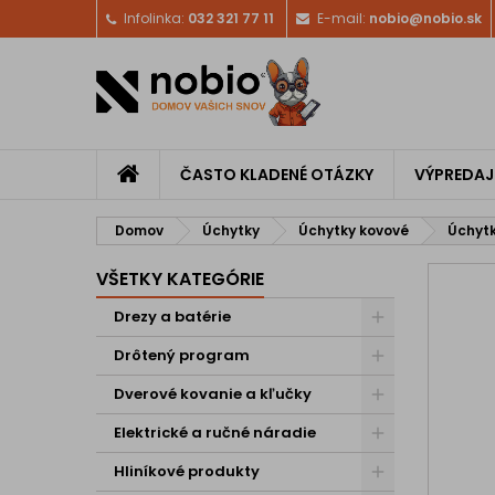
Infolinka:
032 321 77 11
E-mail:
nobio@nobio.sk
ČASTO KLADENÉ OTÁZKY
VÝPREDAJ
Domov
Úchytky
Úchytky kovové
Úchyt
VŠETKY KATEGÓRIE
Drezy a batérie
Drôtený program
Dverové kovanie a kľučky
Elektrické a ručné náradie
Hliníkové produkty