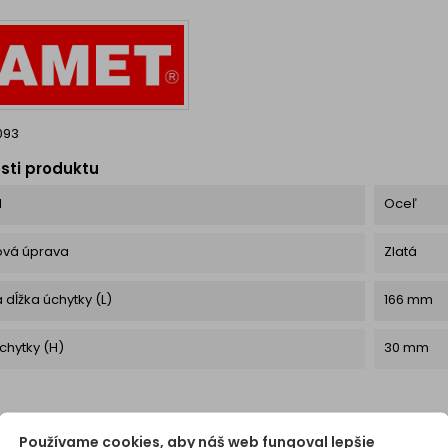
zlatá povrchová úprava...
093
sti produktu
l
Oceľ
ová úprava
Zlatá
 dĺžka úchytky (L)
166 mm
chytky (H)
30 mm
Používame cookies, aby náš web fungoval lepšie