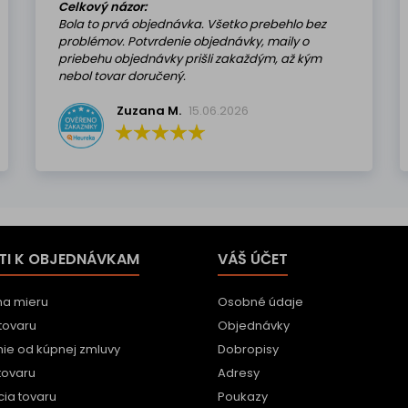
Celkový názor:
Bola to prvá objednávka. Všetko prebehlo bez
problémov. Potvrdenie objednávky, maily o
priebehu objednávky prišli zakaždým, až kým
nebol tovar doručený.
Zuzana M.
15.06.2026
TI K OBJEDNÁVKAM
VÁŠ ÚČET
na mieru
Osobné údaje
tovaru
Objednávky
ie od kúpnej zmluvy
Dobropisy
tovaru
Adresy
ia tovaru
Poukazy