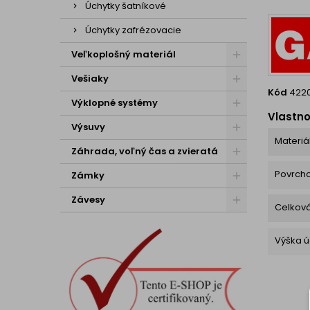
Úchytky šatníkové
Úchytky zafrézovacie
Veľkoplošný materiál
Vešiaky
Kód
422
Výklopné systémy
Vlastno
Výsuvy
Materiá
Záhrada, voľný čas a zvieratá
Povrch
Zámky
Závesy
Celková
Výška ú