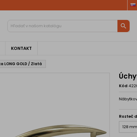

KONTAKT
ka LONG GOLD / Zlatá
Úchy
Kód
422
Nábytkov
Rozteč d