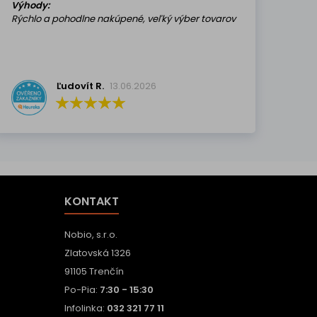
Výhody:
Rýchlo a pohodlne nakúpené, veľký výber tovarov
Ľudovít R.
13.06.2026
KONTAKT
Nobio, s.r.o.
Zlatovská 1326
91105 Trenčín
Po-Pia:
7:30 - 15:30
Infolinka:
032 321 77 11