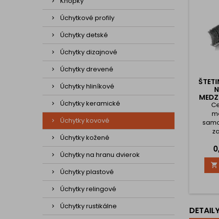
Knopky
Úchytkové profily
Úchytky detské
Úchytky dizajnové
Úchytky drevené
ŠTETI
Úchytky hliníkové
N
MEDZ
Úchytky keramické
Ce
me
Úchytky kovové
samo
za
Úchytky kožené
jednodu
C
0
na ma
Úchytky na hranu dvierok
nalepu

medzi d
Úchytky plastové
aplikuj
Úchytky relingové
Úchytky rustikálne
DETAIL