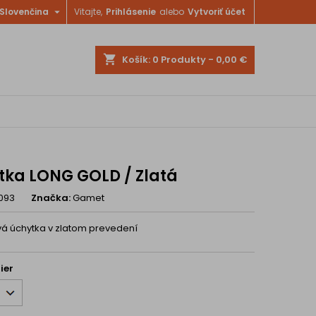

Slovenčina
Vitajte,
Prihlásenie
alebo
Vytvoriť účet
shopping_cart
Košík:
0
Produkty - 0,00 €
tka LONG GOLD / Zlatá
093
Značka:
Gamet
á úchytka v zlatom prevedení
ier