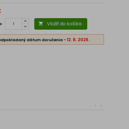
€
Vložiť do košíka
o

12. 8. 2026
edpokladaný dátum doručenia
-
.
<
>