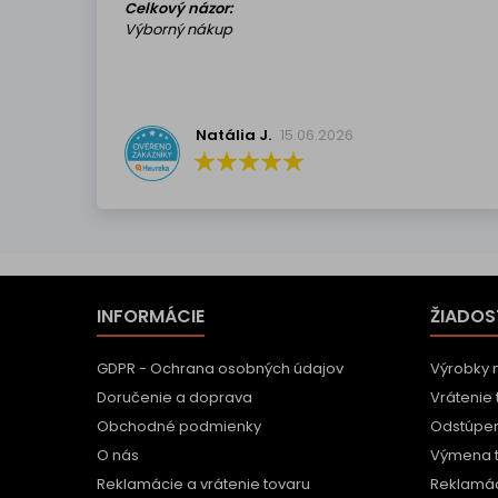
Celkový názor:
Výborný nákup
Natália J.
15.06.2026
INFORMÁCIE
ŽIADOS
GDPR - Ochrana osobných údajov
Výrobky 
Doručenie a doprava
Vrátenie 
Obchodné podmienky
Odstúpen
O nás
Výmena 
Reklamácie a vrátenie tovaru
Reklamác