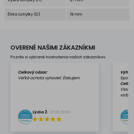
Šírka úchytky (D)
19 mm
OVERENÉ NAŠIMI ZÁKAZNÍKMI
Pozrite si vybrané hodnotenia našich zákazníkov.
Celkový názor:
Výhod
Veľká ochota vyhovieť. Ďakujem
Spokoj
Celkov
Viackr
vzdy k 
Lýdia Ž.
21.06.2026