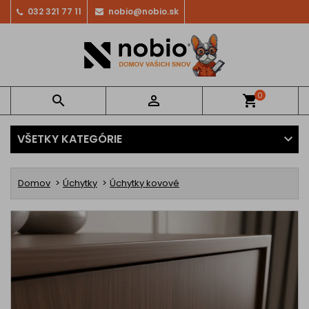
032 321 77 11
nobio@nobio.sk
0


shopping_cart
VŠETKY KATEGÓRIE
Domov
Úchytky
Úchytky kovové