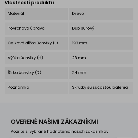
Vlastnosti produktu
Materiál
Drevo
Povrchová úprava
Dub surový
Celková dĺžka úchytky (L)
193 mm
Výška úchytky (H)
28 mm
Šírka úchytky (D)
24 mm
Poznámka
Skrutky sú súčasťou balenia
OVERENÉ NAŠIMI ZÁKAZNÍKMI
Pozrite si vybrané hodnotenia našich zákazníkov.