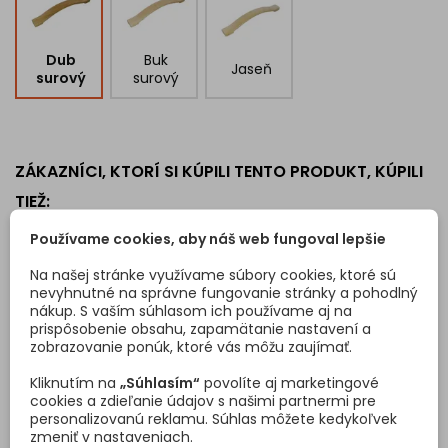
Dub
Buk
Jaseň
surový
surový
ZÁKAZNÍCI, KTORÍ SI KÚPILI TENTO PRODUKT, KÚPILI
TIEŽ:
<
>
Používame cookies, aby náš web fungoval lepšie
Na našej stránke využívame súbory cookies, ktoré sú
nevyhnutné na správne fungovanie stránky a pohodlný
nákup. S vaším súhlasom ich používame aj na
prispôsobenie obsahu, zapamätanie nastavení a
zobrazovanie ponúk, ktoré vás môžu zaujímať.
Kliknutím na
„Súhlasím“
povolíte aj marketingové
cookies a zdieľanie údajov s našimi partnermi pre
personalizovanú reklamu. Súhlas môžete kedykoľvek
zmeniť v nastaveniach.