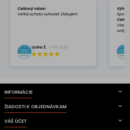
Celkový názor:
Výhod
Veľká ochota vyhovieť. Ďakujem
Spokoj
Celkov
Viackr
vzdy k 
Lýdia Ž.
21.06.2026

INFORMÁCIE

ŽIADOSTI K OBJEDNÁVKAM

VÁŠ ÚČET