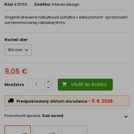
Kód
435150
Značka:
Interex design
Originál drevená nábytková úchytka v exkluzívnom spracovaní
od renomovanej rakúskej firmy
Rozteč dier
9,05 €
Vložiť do košíka
Množstvo

11. 8. 2026
Predpokladaný dátum doručenia
-
.
Povrchová úprava:
Dub surový
expand_more