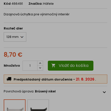
Kód
466491
Značka:
Häfele
Dizajnová úchytka pre výnimočný interiér
Rozteč dier
8,70 €
Vložiť do košíka
Množstvo

21. 8. 2026
Predpokladaný dátum doručenia
-
.
Povrchová úprava:
Brúsený nikel
expand_more