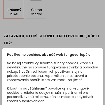
Brúsený
Čierna
nikel
matná
ZÁKAZNÍCI, KTORÍ SI KÚPILI TENTO PRODUKT, KÚPILI
TIEŽ:
<
>
Používame cookies, aby náš web fungoval lepšie
Na našej stránke využívame súbory cookies, ktoré sú
nevyhnutné na správne fungovanie stránky a pohodlný
nákup. S vaším súhlasom ich používame aj na
prispôsobenie obsahu, zapamätanie nastavení a
zobrazovanie ponúk, ktoré vás môžu zaujímať.
Kliknutím na
„Súhlasím“
povolíte aj marketingové
cookies a zdieľanie údajov s našimi partnermi pre
personalizovanú reklamu. Súhlas môžete kedykoľvek
zmeniť v nastaveniach.