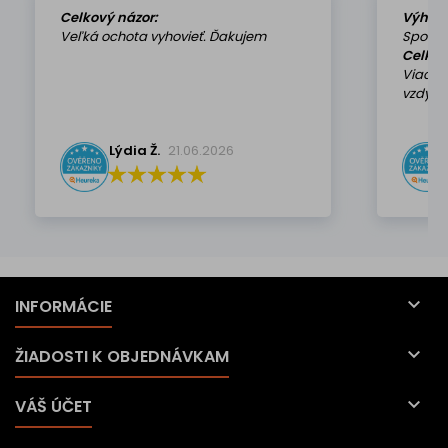
Celkový názor:
Výhod
Veľká ochota vyhovieť. Ďakujem
Spokoj
Celkov
Viackr
vzdy k 
Lýdia Ž.
21.06.2026

INFORMÁCIE

ŽIADOSTI K OBJEDNÁVKAM

VÁŠ ÚČET