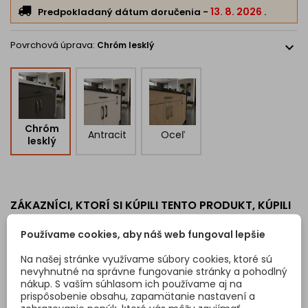
13. 8. 2026
Predpokladaný dátum doručenia
-
.
Rozteč:
160 mm alebo 320 mm
Celková dĺžka:
172 mm alebo 345 mm
Výška:
31 mm
Povrchová úprava:
Chróm lesklý
expand_more
Šírka:
12 mm
Farba:
lesklý chróm
Montáž:
skrutky M4
👉 Úchytka
MADRID
je ideálnou voľbou pre tých, ktorí hľadajú
modernú, elegantnú a kvalitne spracovanú úchytku do
Chróm
Antracit
Oceľ
štýlového interiéru.
lesklý
ZÁKAZNÍCI, KTORÍ SI KÚPILI TENTO PRODUKT, KÚPILI
TIEŽ:
Používame cookies, aby náš web fungoval lepšie
<
>
Na našej stránke využívame súbory cookies, ktoré sú
nevyhnutné na správne fungovanie stránky a pohodlný
nákup. S vaším súhlasom ich používame aj na
prispôsobenie obsahu, zapamätanie nastavení a