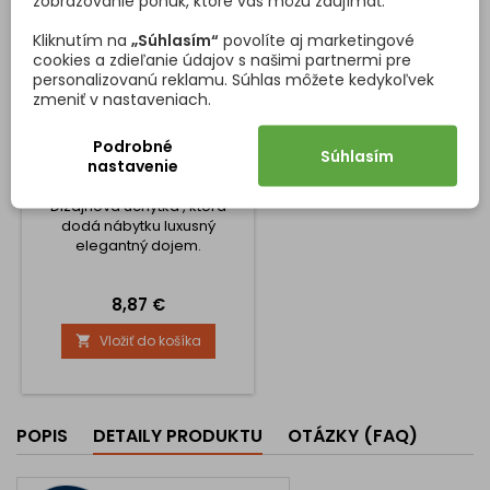
zobrazovanie ponúk, ktoré vás môžu zaujímať.
Kliknutím na
„Súhlasím“
povolíte aj marketingové
cookies a zdieľanie údajov s našimi partnermi pre
personalizovanú reklamu. Súhlas môžete kedykoľvek
zmeniť v nastaveniach.
Podrobné
ÚCHYTKA SWISS /
Súhlasím
nastavenie
UŠLACHTILÁ OCEĽ
Dizajnová úchytka , ktorá
dodá nábytku luxusný
elegantný dojem.
Cena
8,87 €
Vložiť do košíka

POPIS
DETAILY PRODUKTU
OTÁZKY (FAQ)