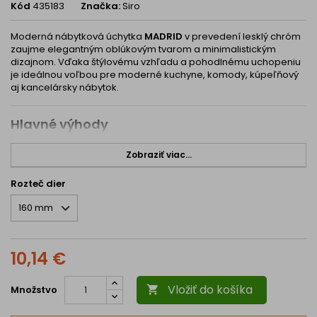
Kód
435183
Značka:
Siro
Moderná nábytková úchytka
MADRID
v prevedení lesklý chróm
zaujme elegantným oblúkovým tvarom a minimalistickým
dizajnom. Vďaka štýlovému vzhľadu a pohodlnému uchopeniu
je ideálnou voľbou pre moderné kuchyne, komody, kúpeľňový
aj kancelársky nábytok.
Hlavné výhody
✨ Elegantný moderný dizajn – vhodný do moderných aj
minimalistických interiérov
Zobraziť viac...
🖐 Komfortné uchopenie – ergonomicky tvarovaný profil pre
Rozteč dier
pohodlné používanie
🛡 Odolná povrchová úprava – vysoká odolnosť voči
opotrebeniu a poškriabaniu
🏠 Univerzálne použitie – vhodná na dvierka aj zásuvky
10,14 €
💎 Lesklý chrómový povrch – luxusný a nadčasový vzhľad
🔩 Jednoduchá montáž – upevnenie pomocou skrutiek M4
Vložiť do košíka
Množstvo

Technické parametre