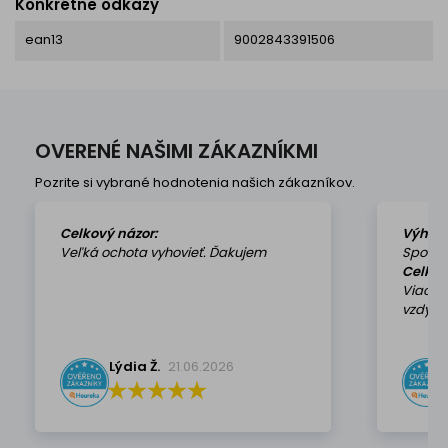
Konkrétne odkazy
ean13
9002843391506
OVERENÉ NAŠIMI ZÁKAZNÍKMI
Pozrite si vybrané hodnotenia našich zákazníkov.
Celkový názor:
Výhod
Veľká ochota vyhovieť. Ďakujem
Spokoj
Celkov
Viackr
vzdy k 
Lýdia Ž.
21.06.2026