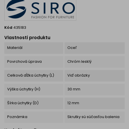
Kód
435183
Vlastnosti produktu
Materiál
Oceľ
Povrchová úprava
Chróm lesklý
Celková dĺžka úchytky (L)
Viď obrázky
Výška úchytky (H)
30 mm
Šírka úchytky (D)
12 mm
Poznámka
Skrutky sú súčasťou balenia