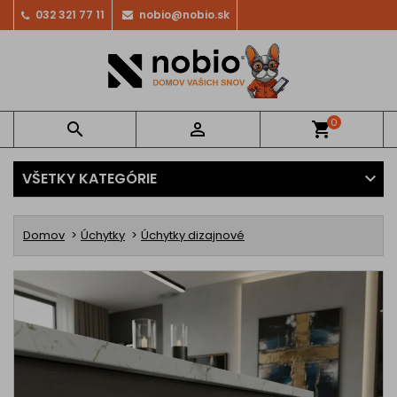
032 321 77 11
nobio@nobio.sk
0


shopping_cart
VŠETKY KATEGÓRIE
Domov
Úchytky
Úchytky dizajnové