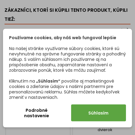
ZÁKAZNÍCI, KTORÍ SI KÚPILI TENTO PRODUKT, KÚPILI
TIEŽ:
<
>
Používame cookies, aby náš web fungoval lepšie
Na našej stránke využívame súbory cookies, ktoré sú
nevyhnutné na správne fungovanie stránky a pohodlný
nákup. S vaším súhlasom ich používame aj na
prispôsobenie obsahu, zapamätanie nastavení a
zobrazovanie ponúk, ktoré vás môžu zaujímať.
Kliknutím na
„Súhlasím“
povolíte aj marketingové
cookies a zdieľanie údajov s našimi partnermi pre
personalizovanú reklamu. Súhlas môžete kedykoľvek
zmeniť v nastaveniach.
SAMOREZNÁ SKRUTKA DO
ÚCHYTKOVÝ PROFIL NA
DREVA ZINKOVÁ / 100KS
ZAFRÉZOVANIE VEGAS /
HLINÍK
Podrobné
Súhlasím
Samorezná skrutka do dreva
Zafrézovacia úchytka na
nastavenie
zinková / 100ks
dvierka nábytku. Kráti sa
podľa potreby a rozmeru
dvierok