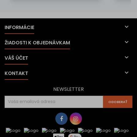

INFORMÁCIE

ŽIADOSTI K OBJEDNÁVKAM

VÁŠ ÚČET

KONTAKT
NEWSLETTER