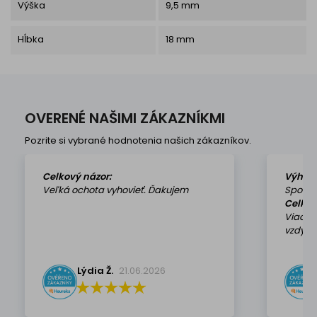
Výška
9,5 mm
Hĺbka
18 mm
OVERENÉ NAŠIMI ZÁKAZNÍKMI
Pozrite si vybrané hodnotenia našich zákazníkov.
Celkový názor:
Výhod
Veľká ochota vyhovieť. Ďakujem
Spokoj
Celkov
Viackr
vzdy k 
Lýdia Ž.
21.06.2026