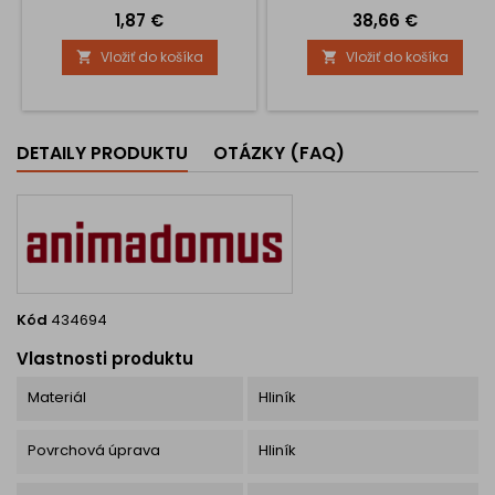
Cena
Cena
1,87 €
38,66 €
Vložiť do košíka
Vložiť do košíka


DETAILY PRODUKTU
OTÁZKY (FAQ)
Kód
434694
Vlastnosti produktu
Materiál
Hliník
Povrchová úprava
Hliník