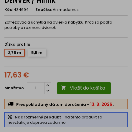
DENVER / Hliník
Kód
434694
Značka:
Animadomus
Zafrézovacia úchytka na dvierka nábytku. Kráti sa podľa
potreby a rozmeru dvierok
Dĺžka profilu
2,75 m
5,5 m
17,63 €
Vložiť do košíka
Množstvo

13. 8. 2026
Predpokladaný dátum doručenia
-
.
Nadrozmerný produkt
- na tento produkt sa
nevzťahuje doprava zadarmo