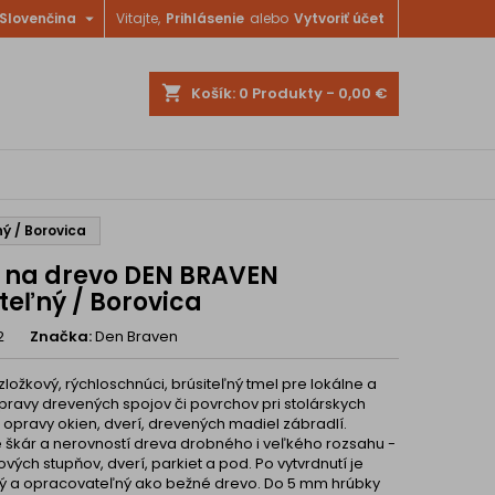

Slovenčina
Vitajte,
Prihlásenie
alebo
Vytvoriť účet
shopping_cart
Košík:
0
Produkty - 0,00 €
ý / Borovica
 na drevo DEN BRAVEN
teľný / Borovica
2
Značka:
Den Braven
ložkový, rýchloschnúci, brúsiteľný tmel pre lokálne a
pravy drevených spojov či povrchov pri stolárskych
 opravy okien, dverí, drevených madiel zábradlí.
 škár a nerovností dreva drobného i veľkého rozsahu -
vých stupňov, dverí, parkiet a pod. Po vytvrdnutí je
ný a opracovateľný ako bežné drevo. Do 5 mm hrúbky