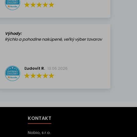
Výhody:
Rýchlo a pohodlne nakúpené, veľký výber tovarov
Ľudovít R.
13.06.2026
KONTAKT
Nobio, s.r.o.