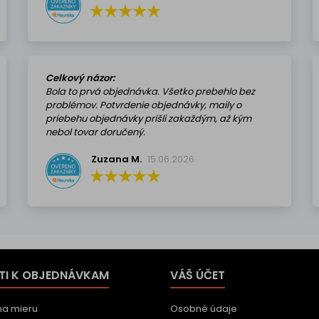
Celkový názor:
Bola to prvá objednávka. Všetko prebehlo bez
problémov. Potvrdenie objednávky, maily o
priebehu objednávky prišli zakaždým, až kým
nebol tovar doručený.
Zuzana M.
15.06.2026
TI K OBJEDNÁVKAM
VÁŠ ÚČET
na mieru
Osobné údaje