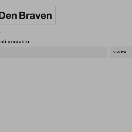
/ nepoškodí drevotrieskovú
dosku. Cena je za...
2
sti produktu
250 ml