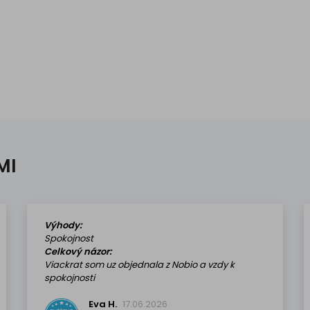
MI
Výhody:
Spokojnost
Celkový názor:
Viackrat som uz objednala z Nobio a vzdy k
spokojnosti
Eva H.
17.06.2026