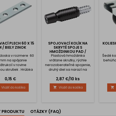
ACÍ PLECH 60 X 15
SPOJOVACÍ KOLÍK NA
KOLIES
 / BIELY ZINOK
SKRYTÉ SPOJE S
HMOŽDINKOU PAD /
 doska v rozmere 60
Plastová hmoždinka
ČIERNY - 10KS
Šedé ko
5 mm na spájanie
vrátane skrutky, rýchle
behúňo
štrukcií v rovine
nerozoberateľné spojenie,
u skrutiek . Hrúbka
druhý diel sa narazí na
u 2mm. Cena je za
naskrutkovanú hmoždinku.
Cena
Cena
0,15 €
2,87 €/10 ks
kus.
Vŕtanie: Hmoždinka - 8 x
30mm, Skrutka - 5 x 11mm.
Vložiť do košíka
Vložiť do košíka


Priemer hmoždinky - 9,3
mm. Doporučená hrúbka
materiálu pre použitie 18
mm Pred použitím
odporúčame urobiť skúšku,
Y PRODUKTU
OTÁZKY (FAQ)
či sa hmoždinka neroztrhne