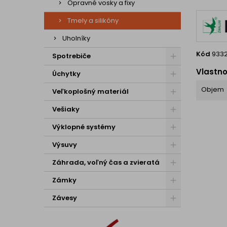
Opravné vosky a fixy
Tmely a silikóny
Uholníky
Kód
933
Spotrebiče
Vlastno
Úchytky
Objem
Veľkoplošný materiál
Vešiaky
Výklopné systémy
Výsuvy
Záhrada, voľný čas a zvieratá
Zámky
Závesy