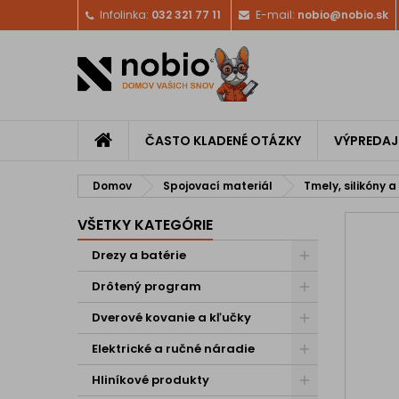
Infolinka:
032 321 77 11
E-mail:
nobio@nobio.sk
ČASTO KLADENÉ OTÁZKY
VÝPREDAJ
Domov
Spojovací materiál
Tmely, silikóny a
VŠETKY KATEGÓRIE
Drezy a batérie
Drôtený program
Dverové kovanie a kľučky
Elektrické a ručné náradie
Hliníkové produkty