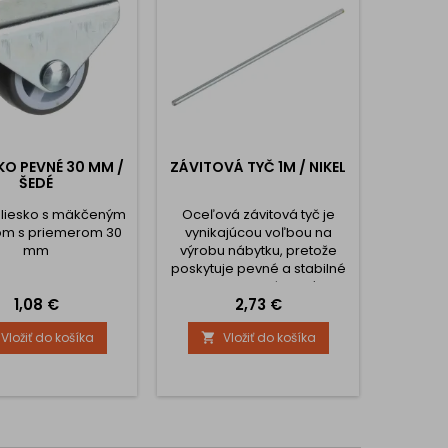
KO PEVNÉ 30 MM /
ZÁVITOVÁ TYČ 1M / NIKEL
12-D
ŠEDÉ
SADA F
NÁBYT
liesko s mäkčeným
Oceľová závitová tyč je
Skoncuj
m s priemerom 30
vynikajúcou voľbou na
raz a na
mm
výrobu nábytku, pretože
pozerať
poskytuje pevné a stabilné
škraba
spoje. Je vhodná na výrobu
na va
Cena
Cena
1,08 €
2,73 €
a montáž nábytkových
nábyt
komponentov, ako sú nohy
dielno
Vložiť do košíka
Vložiť do košíka


stolov, stoličiek alebo políc.
FIXIA 
Vďaka svojej pevnosti a
stanú 
odolnosti prináša naša
sada
oceľová závitová tyč vyššiu
riešení
kvalitu a dlhú životnosť
potreb
vašich nábytkových
dverí a