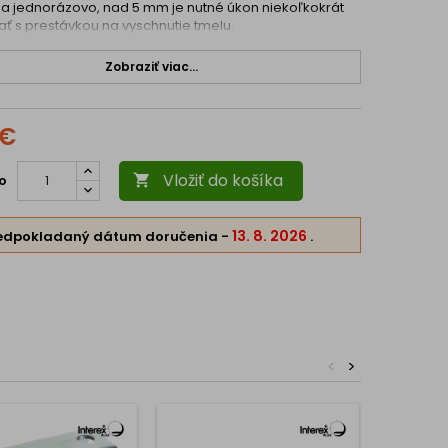
a jednorázovo, nad 5 mm je nutné úkon niekoľkokrát
ť s prestávkou na vyschnutie tmelu.
Zobraziť viac...
 €
Vložiť do košíka
o

13. 8. 2026
edpokladaný dátum doručenia
-
.
<
>