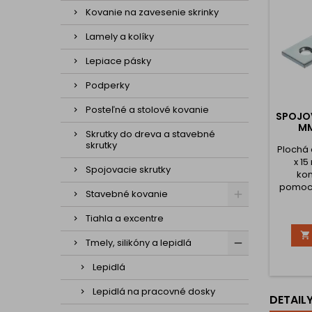
Kovanie na zavesenie skrinky
Lamely a kolíky
Lepiace pásky
Podperky
Posteľné a stolové kovanie
SPOJOV
MM
Skrutky do dreva a stavebné
skrutky
Plochá
x 1
Spojovacie skrutky
kon
pomoco
Stavebné kovanie
plech
Tiahla a excentre

Tmely, silikóny a lepidlá
Lepidlá
Lepidlá na pracovné dosky
DETAIL