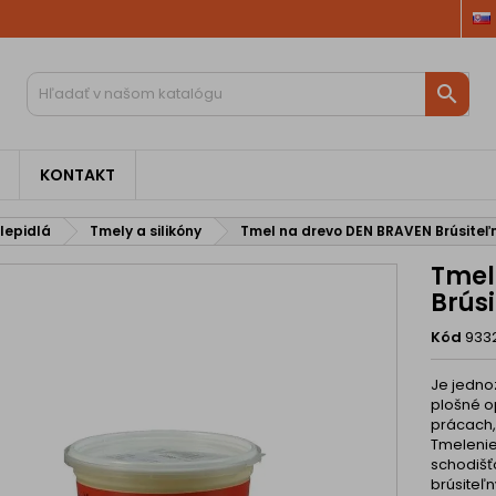

KONTAKT
 lepidlá
Tmely a silikóny
Tmel na drevo DEN BRAVEN Brúsiteľn
Tmel
Brúsi
Kód
933
Je jednoz
plošné o
prácach,
Tmelenie
schodišťo
brúsiteľ