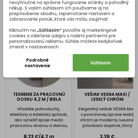
nevyhnutné na správne fungovanie stránky a pohodlný
ZÁKAZNÍCI, KTORÍ SI KÚPILI TENTO PRODUKT, KÚPILI
nákup. S vaším súhlasom ich používame aj na
TIEŽ:
prispôsobenie obsahu, zapamätanie nastavení a
zobrazovanie ponúk, ktoré vás môžu zaujímať.
<
>
Kliknutím na
„Súhlasím“
povolíte aj marketingové
cookies a zdieľanie údajov s našimi partnermi pre
personalizovanú reklamu. Súhlas môžete kedykoľvek
zmeniť v nastaveniach.
Podrobné
Súhlasím
nastavenie
TESNENIE ZA PRACOVNÚ
VEŠIAK VESNA MAXI /
DOSKU 4,2 M / BIELA
LESKLÝ CHRÓM
Hľadáte jednoduchý,
Elegantný vešiak VESNA Maxi
efektívny a estetický spôsob,
v povrchovej úprave lesklý
ako vyriešiť spoje medzi
chróm je moderný, luxusne
pracovnou doskou a stenou,
pôsobiaci doplnok, ktorý
umývadlom či vaňou? Už
skvele zapadne do kúpeľní,
Cena
Cena
8,23 €/4,2 m
3,39 €
nemusíte! Predstavujeme
predsiení, kancelárií aj