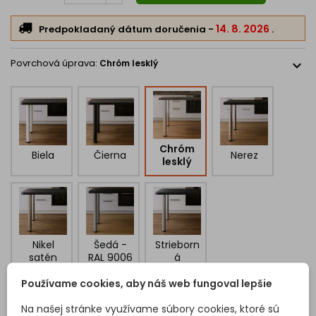
balenia
14. 8. 2026
Predpokladaný dátum doručenia
-
.
📣
Chcete stôl na mieru?
Povrchová úprava:
Chróm lesklý
expand_more
Hľadáte stôl, ktorý sa prispôsobí
Vám
, nie Vy jemu?
Využite naše
online poradenstvo
a nechajte si vyhotoviť
kompletný stôl presne podľa vašich predstáv.
K stolovým nohám Vám dodáme aj
stolový plát z pracovných
dosiek alebo iného plošného materiálu
, presne
na mieru
, v
bezkonkurenčnej cene, vysokej kvalite a expresných dodacích
termínoch.
Chróm
Biela
Čierna
Nerez
lesklý
Nikel
Šedá -
Strieborn
satén
RAL 9006
á
Používame cookies, aby náš web fungoval lepšie
Na našej stránke využívame súbory cookies, ktoré sú