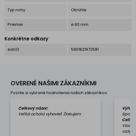
Typ nohy
Okrúhle
Priemer
ø 60 mm
Konkrétne odkazy
ean13
5901821972581
OVERENÉ NAŠIMI ZÁKAZNÍKMI
Pozrite si vybrané hodnotenia našich zákazníkov.
Celkový názor:
Výhod
Veľká ochota vyhovieť. Ďakujem
Spokoj
Celkov
Viackr
vzdy k 