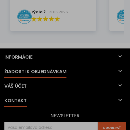
Lýdia Ž.
21.06.2026

INFORMÁCIE

ŽIADOSTI K OBJEDNÁVKAM

VÁŠ ÚČET

KONTAKT
NEWSLETTER