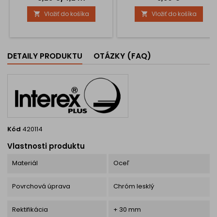
vám tesnenie za pracovnú
hotelových priestorov.Je to
Vložiť do košíka
Vložiť do košíka


dosku 4,2 m – revolučný
väčší model zo série VESNA,
produkt, ktorý nahrádza
vybavený trojitým háčikom –
tradičný silikón a prináša
horný hák pre kabáty a bundy
množstvo výhod, ktoré
a dvojitý spodný háčik pre
oceníte nielen pri montáži,
tašky, uteráky či doplnky.
DETAILY PRODUKTU
OTÁZKY (FAQ)
ale aj počas každodenného
Lesklý chróm dodáva
používania. 1. Skoncujte so...
vešiaku...
Kód
420114
Vlastnosti produktu
Materiál
Oceľ
Povrchová úprava
Chróm lesklý
Rektifikácia
+ 30 mm