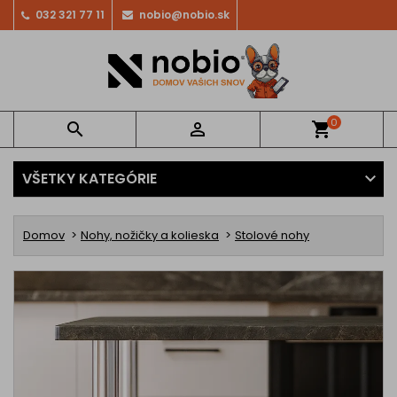
032 321 77 11
nobio@nobio.sk
0


shopping_cart
VŠETKY KATEGÓRIE
Domov
Nohy, nožičky a kolieska
Stolové nohy