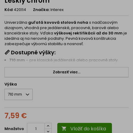
Lesklý chróm
Kód
420114
Značka:
Interex
Univerzálna
guľatá kovová stolová noha
s nadčasovým
dizajnom, vhodná pre jedálenské, pracovné, barové alebo
kancelárske stoly. Vďaka
výškovej rektifikácii až do 30 mm
je
ideálna aj na nerovné podlahy. Pevná kovová konštrukcia
zabezpečuje výbornú stabilitu a nosnosť.
📏
Dostupné výšky:
710 mm
– pre klasické jedálenské alebo pracovné stoly
820 mm
– pre vyššie pracovné plochy alebo konzoly
Zobraziť viac...
1100 mm
– ideálna pre barové alebo vysoké pulty
Výška
⭐
Vlastnosti:
✅
Priemer nohy:
60 mm
✅
Výškové nastavenie (rektifikácia):
až +30 mm
✅
Spodná koncovka:
plastová výškovo nastaviteľná
7,59 €
✅
Horný úchyt:
kovová montážna platňa (pripevnenie
pomocou skrutky k nohe)
Vložiť do košíka
Množstvo

✅
Skrutky na uchytenie stolovej dosky nie sú súčasťou