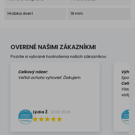
Hrúbka dverí
19 mm
OVERENÉ NAŠIMI ZÁKAZNÍKMI
Pozrite si vybrané hodnotenia našich zákazníkov.
Celkový názor:
Výhod
Veľká ochota vyhovieť. Ďakujem
Spokoj
Celkov
Viackr
vzdy k 
Lýdia Ž.
21.06.2026