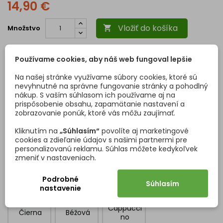
14,90 €
odoslaní objednávky.
Vložiť do košíka
Množstvo

Dôležité informácie:
Každé dvierka sú
vyrobené na mieru
–
objednávku nie je
21. 8. 2026
Predpokladaný dátum doručenia
-
.
možné zrušiť ani vrátiť
po potvrdení.
Používame cookies, aby náš web fungoval lepšie
Platba je možná
iba kartou alebo bankovým prevodom
Na našej stránke využívame súbory cookies, ktoré sú
Povrchová úprava:
(dobierka nie je dostupná).
Tmavo šedá
expand_more
nevyhnutné na správne fungovanie stránky a pohodlný
Každé dvierka sú dodávané s
ochrannou fóliou proti
nákup. S vaším súhlasom ich používame aj na
poškodeniu počas montáže
.
prispôsobenie obsahu, zapamätanie nastavení a
zobrazovanie ponúk, ktoré vás môžu zaujímať.
Kliknutím na
„Súhlasím“
povolíte aj marketingové
cookies a zdieľanie údajov s našimi partnermi pre
Tmavo
Tmavo
Šedá
Biela
personalizovanú reklamu. Súhlas môžete kedykoľvek
šedá
šedá
zmeniť v nastaveniach.
Podrobné
Súhlasím
nastavenie
Cappucci
Čierna
Béžová
no