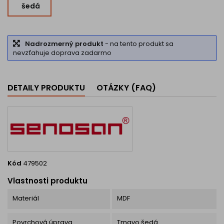
šedá
Nadrozmerný produkt
- na tento produkt sa
nevzťahuje doprava zadarmo
DETAILY PRODUKTU
OTÁZKY (FAQ)
Kód
479502
Vlastnosti produktu
Materiál
MDF
Povrchová úprava
Tmavo šedá