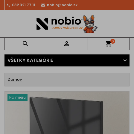
032 321 77 11
nobio@nobio.sk
0


shopping_cart
VŠETKY KATEGÓRIE
Domov
Na mieru