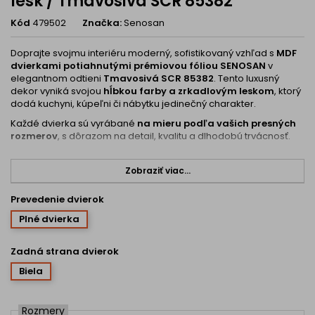
lesk / Tmavosivá SCR 85382
Kód
479502
Značka:
Senosan
Doprajte svojmu interiéru moderný, sofistikovaný vzhľad s
MDF
dvierkami potiahnutými prémiovou fóliou SENOSAN
v
elegantnom odtieni
Tmavosivá SCR 85382
. Tento luxusný
dekor vyniká svojou
hĺbkou farby a zrkadlovým leskom
, ktorý
dodá kuchyni, kúpeľni či nábytku jedinečný charakter.
Každé dvierka sú vyrábané
na mieru podľa vašich presných
rozmerov
, s dôrazom na detail, kvalitu a dlhodobú trvácnosť.
Vlastnosti produktu:
Zobraziť viac...
Prémiová fólia SENOSAN – Tmavosivá SCR 85382 vysoký
Prevedenie dvierok
lesk
Elegantný tmavosivý odtieň s luxusným lesklým efektom pre
Plné dvierka
nadčasový moderný vzhľad.
Povrch odolný voči poškriabaniu
– zabezpečuje dlhodobé
Zadná strana dvierok
zachovanie krásneho vzhľadu.
Biela
Hrany opáskované ABS hranou (1 mm)
– spracované
laserovou technológiou
, ktorá vytvára
neviditeľný spoj
medzi hranou a plochou dvierok.
Rozmery