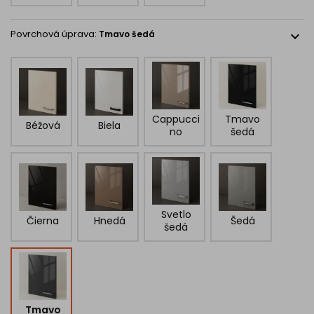
Povrchová úprava:
Tmavo šedá
expand_more
Cappucci
Tmavo
Béžová
Biela
no
šedá
Svetlo
Čierna
Hnedá
Šedá
šedá
Tmavo