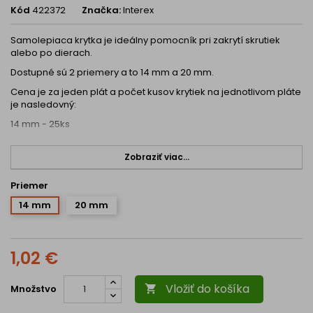
Kód
422372
Značka:
Interex
Samolepiaca krytka je ideálny pomocník pri zakrytí skrutiek
alebo po dierach.
Dostupné sú 2 priemery a to 14 mm a 20 mm.
Cena je za jeden plát a počet kusov krytiek na jednotlivom pláte
je nasledovný:
14 mm - 25ks
20 mm - 15ks
Zobraziť viac...
Uvedená krytka je kompatibilná s podobnými dekormi ako
orech. Úplná zhoda s dekorom materiálu sa nedá garantovať a
Priemer
farba je len približná.
14 mm
20 mm
1,02 €
Vložiť do košíka
Množstvo
