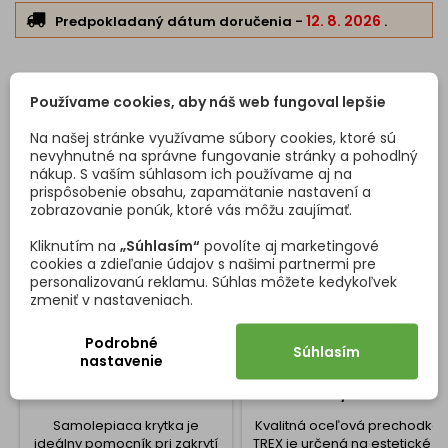
12. 8. 2026
Predpokladaný dátum doručenia
-
.
ZÁKAZNÍCI, KTORÍ SI KÚPILI TENTO PRODUKT, KÚPILI
Používame cookies, aby náš web fungoval lepšie
TIEŽ:
Na našej stránke využívame súbory cookies, ktoré sú
<
>
nevyhnutné na správne fungovanie stránky a pohodlný
nákup. S vaším súhlasom ich používame aj na
prispôsobenie obsahu, zapamätanie nastavení a
zobrazovanie ponúk, ktoré vás môžu zaujímať.
Kliknutím na
„Súhlasím“
povolíte aj marketingové
cookies a zdieľanie údajov s našimi partnermi pre
personalizovanú reklamu. Súhlas môžete kedykoľvek
zmeniť v nastaveniach.
Podrobné
Súhlasím
nastavenie
SAMOLEPIACA KRYTKA /
PRECHODKA NA KÁBLE TREX
BIELA GRAVÍR
12 MM / ČIERNA
Samolepiaca krytka je
Kvalitná oceľová prechodka
ideálny pomocník pri zakrytí
TREX je určená na estetické a