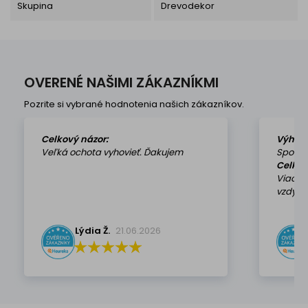
Skupina
Drevodekor
OVERENÉ NAŠIMI ZÁKAZNÍKMI
Pozrite si vybrané hodnotenia našich zákazníkov.
Celkový názor:
Výhod
Veľká ochota vyhovieť. Ďakujem
Spokoj
Celkov
Viackr
vzdy k 
Lýdia Ž.
21.06.2026