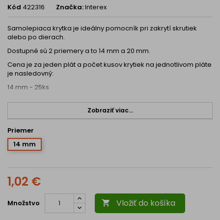
Kód
422316
Značka:
Interex
Samolepiaca krytka je ideálny pomocník pri zakrytí skrutiek
alebo po dierach.
Dostupné sú 2 priemery a to 14 mm a 20 mm.
Cena je za jeden plát a počet kusov krytiek na jednotlivom pláte
je nasledovný:
14 mm - 25ks
20 mm - 15ks
Zobraziť viac...
Uvedená krytka je kompatibilná s podobnými dekormi ako oliva.
Úplná zhoda s dekorom materiálu sa nedá garantovať a farba
Priemer
je len približná.
14 mm
1,02 €
Vložiť do košíka
Množstvo
