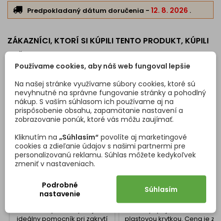
12. 8. 2026
Predpokladaný dátum doručenia
-
.
ZÁKAZNÍCI, KTORÍ SI KÚPILI TENTO PRODUKT, KÚPILI
TIEŽ:
Používame cookies, aby náš web fungoval lepšie
<
>
Na našej stránke využívame súbory cookies, ktoré sú
nevyhnutné na správne fungovanie stránky a pohodlný
nákup. S vaším súhlasom ich používame aj na
prispôsobenie obsahu, zapamätanie nastavení a
zobrazovanie ponúk, ktoré vás môžu zaujímať.
Kliknutím na
„Súhlasím“
povolíte aj marketingové
cookies a zdieľanie údajov s našimi partnermi pre
personalizovanú reklamu. Súhlas môžete kedykoľvek
zmeniť v nastaveniach.
Podrobné
SAMOLEPIACA KRYTKA /
UHOLNÍK KOVOVÝ S
Súhlasím
nastavenie
DUB MLIEČNY
KRYTKOU PVC / ČIERNY
Samolepiaca krytka je
Kovový spojovací uholník s
ideálny pomocník pri zakrytí
plastovou krytkou. Cena je za