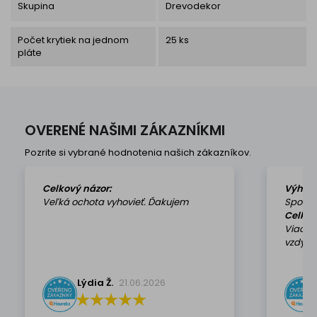
Skupina
Drevodekor
Počet krytiek na jednom
25 ks
pláte
OVERENÉ NAŠIMI ZÁKAZNÍKMI
Pozrite si vybrané hodnotenia našich zákazníkov.
Celkový názor:
Výhod
Veľká ochota vyhovieť. Ďakujem
Spokoj
Celkov
Viackr
vzdy k 
Lýdia Ž.
21.06.2026