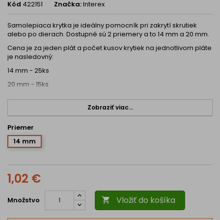
Kód
422151
Značka:
Interex
Samolepiaca krytka je ideálny pomocník pri zakrytí skrutiek
alebo po dierach. Dostupné sú 2 priemery a to 14 mm a 20 mm.
Cena je za jeden plát a počet kusov krytiek na jednotlivom pláte
je nasledovný:
14 mm - 25ks
20 mm - 15ks
Uvedená krytka je kompatibilná s bielymi gravírovanými
dekormi. Úplná zhoda s dekorom materiálu sa nedá garantovať
Zobraziť viac...
a farba je len približná.
Priemer
14 mm
1,02 €
Vložiť do košíka
Množstvo
