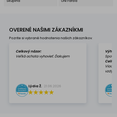
Skupina
UNI Farba
OVERENÉ NAŠIMI ZÁKAZNÍKMI
Pozrite si vybrané hodnotenia našich zákazníkov.
Celkový názor:
Výhod
Veľká ochota vyhovieť. Ďakujem
Spokoj
Celkov
Viackr
vzdy k 
Lýdia Ž.
21.06.2026