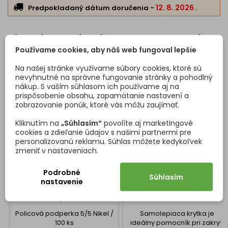
12. 8. 2026
Predpokladaný dátum doručenia
-
.
ZÁKAZNÍCI, KTORÍ SI KÚPILI TENTO PRODUKT, KÚPILI
Používame cookies, aby náš web fungoval lepšie
TIEŽ:
Na našej stránke využívame súbory cookies, ktoré sú
<
>
nevyhnutné na správne fungovanie stránky a pohodlný
nákup. S vaším súhlasom ich používame aj na
prispôsobenie obsahu, zapamätanie nastavení a
zobrazovanie ponúk, ktoré vás môžu zaujímať.
Kliknutím na
„Súhlasím“
povolíte aj marketingové
cookies a zdieľanie údajov s našimi partnermi pre
personalizovanú reklamu. Súhlas môžete kedykoľvek
zmeniť v nastaveniach.
Podrobné
Súhlasím
nastavenie
POLICOVÁ PODPERKA 5/5
SAMOLEPIACA KRYTKA /
NIKEL / 100 KS
ČEREŠŇA
Policová podperka 5/5 Nikel /
Samolepiaca krytka je
100 ks
ideálny pomocník pri zakrytí