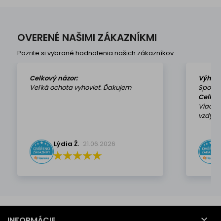
OVERENÉ NAŠIMI ZÁKAZNÍKMI
Pozrite si vybrané hodnotenia našich zákazníkov.
Celkový názor:
Výhod
Veľká ochota vyhovieť. Ďakujem
Spokoj
Celkov
Viackr
vzdy k 
Lýdia Ž.
21.06.2026

INFORMÁCIE