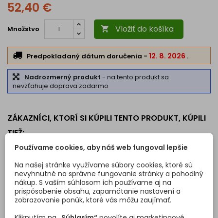
52,40 €
Vložiť do košíka
Množstvo

12. 8. 2026
Predpokladaný dátum doručenia
-
.
Nadrozmerný produkt
- na tento produkt sa
nevzťahuje doprava zadarmo
ZÁKAZNÍCI, KTORÍ SI KÚPILI TENTO PRODUKT, KÚPILI
TIEŽ:
Používame cookies, aby náš web fungoval lepšie
<
>
Na našej stránke využívame súbory cookies, ktoré sú
nevyhnutné na správne fungovanie stránky a pohodlný
nákup. S vaším súhlasom ich používame aj na
prispôsobenie obsahu, zapamätanie nastavení a
zobrazovanie ponúk, ktoré vás môžu zaujímať.
Kliknutím na
„Súhlasím“
povolíte aj marketingové