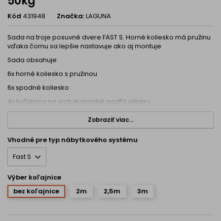
50kg
Kód
431948
Značka:
LAGUNA
Sada na troje posuvné dvere FAST S. Horné koliesko má pružinu
vďaka čomu sa lepšie nastavuje ako aj montuje
Sada obsahuje:
6x horné koliesko s pružinou
6x spodné koliesko
4x koľajnica na vrch aj spodok podľa výberu.
Zobraziť viac...
Vhodné pre typ nábytkového systému
Výber koľajnice
bez koľajnice
2m
2,5m
3m