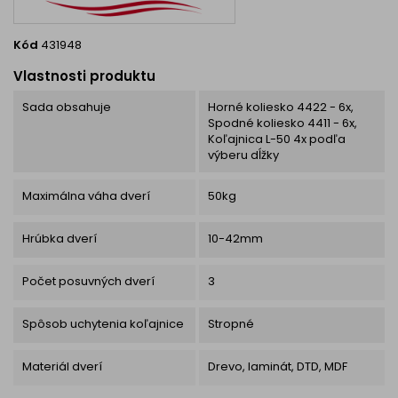
Kód
431948
Vlastnosti produktu
Sada obsahuje
Horné koliesko 4422 - 6x,
Spodné koliesko 4411 - 6x,
Koľajnica L-50 4x podľa
výberu dĺžky
Maximálna váha dverí
50kg
Hrúbka dverí
10-42mm
Počet posuvných dverí
3
Spôsob uchytenia koľajnice
Stropné
Materiál dverí
Drevo, laminát, DTD, MDF