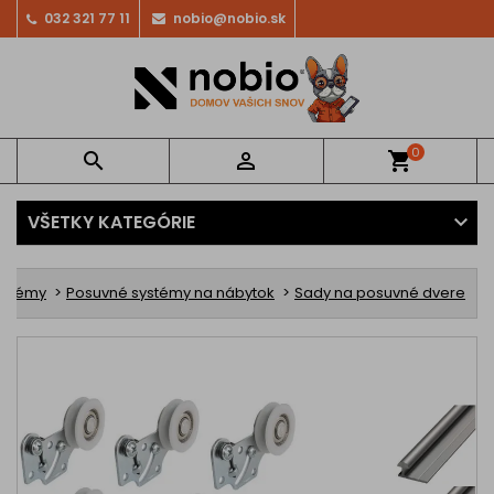
032 321 77 11
nobio@nobio.sk
0


shopping_cart
VŠETKY KATEGÓRIE
ystémy
Posuvné systémy na nábytok
Sady na posuvné dvere