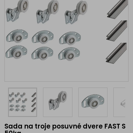
Sada na troje posuvné dvere FAST S