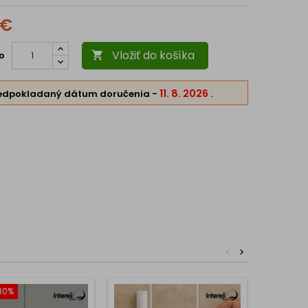
 €
Vložiť do košíka
o

11. 8. 2026
edpokladaný dátum doručenia
-
.
<
>
30%