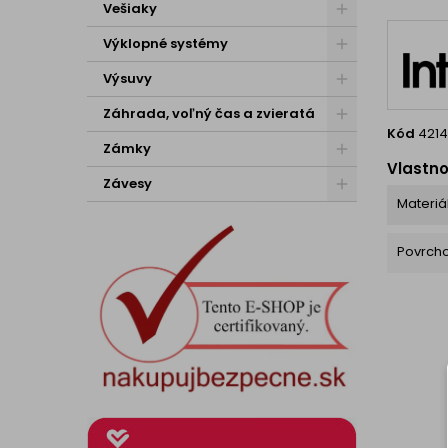
výhody
Vešiaky
roh – 
Výklopné systémy
Výsuvy
Záhrada, voľný čas a zvieratá
Kód
421
Zámky
Vlastno
Závesy
Materiá
Povrch