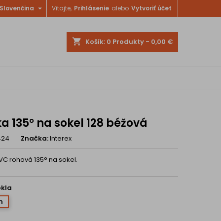

Slovenčina
Vitajte,
Prihlásenie
alebo
Vytvoriť účet
shopping_cart
Košík:
0
Produkty - 0,00 €
a 135° na sokel 128 béžová
424
Značka:
Interex
VC rohová 135° na sokel.
okla
m