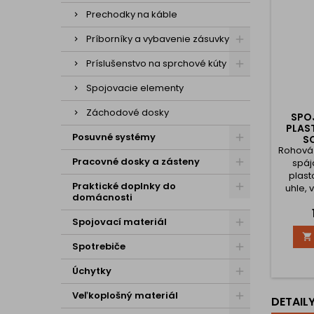
Prechodky na káble
Príborníky a vybavenie zásuvky
Príslušenstvo na sprchové kúty
Spojovacie elementy
Záchodové dosky
SPO
PLAS
Posuvné systémy
SO
Rohová 
Pracovné dosky a zásteny
spáj
plast
Praktické doplnky do
uhle, 
domácnosti
pre
zak
Spojovací materiál
kuc

vyro
Spotrebiče
plastu
dlhú 
Úchytky
spoja a
pre
Veľkoplošný materiál
DETAIL
vlhkos