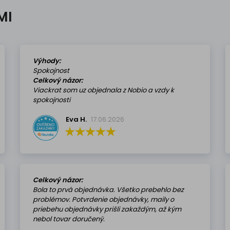
MI
Výhody:
Spokojnost
Celkový názor:
Viackrat som uz objednala z Nobio a vzdy k
spokojnosti
Eva H.
17.06.2026
Celkový názor:
Bola to prvá objednávka. Všetko prebehlo bez
problémov. Potvrdenie objednávky, maily o
priebehu objednávky prišli zakaždým, až kým
nebol tovar doručený.