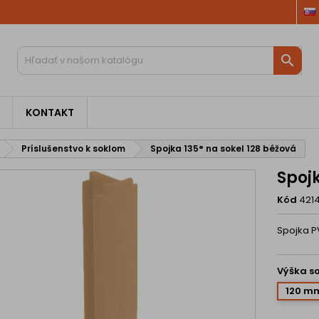

KONTAKT
Príslušenstvo k soklom
Spojka 135° na sokel 128 béžová
Spojk
Kód
421
Spojka P
Výška s
120 m