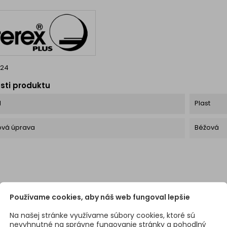
 ✅ Tvorí presný 90°
spoľahl
vhodná pre vnútorné
výhody
aj...
424
sti produktu
l
Plast
ová úprava
Béžová
Používame cookies, aby náš web fungoval lepšie
Na našej stránke využívame súbory cookies, ktoré sú
nevyhnutné na správne fungovanie stránky a pohodlný