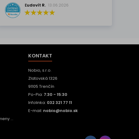
Ľudovít R.
13.06.2026
KONTAKT
Nobio, s.r.o.
Zlatovská 1326
91105 Trenčín
Po-Pia:
7:30 - 15:30
Infolinka:
032 321 77 11
E-mail:
nobio@nobio.sk
eny ...