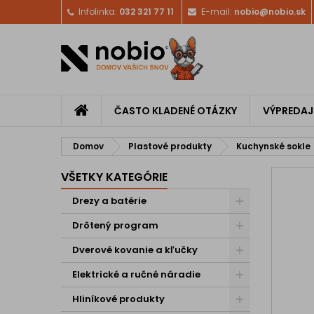
Infolinka:
032 321 77 11
E-mail:
nobio@nobio.sk
ČASTO KLADENÉ OTÁZKY
VÝPREDAJ
Domov
Plastové produkty
Kuchynské sokle
VŠETKY KATEGÓRIE
Drezy a batérie
Drôtený program
Dverové kovanie a kľučky
Elektrické a ručné náradie
Hliníkové produkty