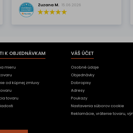
Zuzana M.
15.06.2026
TI K OBJEDNÁVKAM
VÁŠ ÚČET
na mieru
Osobné údaje
tovaru
Objednávky
ie od kúpnej zmluvy
Dobropisy
tovaru
Adresy
ia tovaru
Poukazy
iadosti
Nastavenia súborov cookie
Reklamácie, vrátenie tovaru, vým