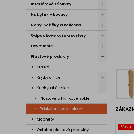
Interiérové zásuvky
Nábytok - kovový
Nohy, nožičky a kolieska
Odpadkové koše a sortery
Osvetlenie
Plastové produkty
Klzáky
Krytky a filce
Kuchynské sokle
Plastové a hliníkové sokle
ZÁKAZNÍ
Príslušenstvo k soklom
Magnety
Zľava 
Ostatné plastové produkty