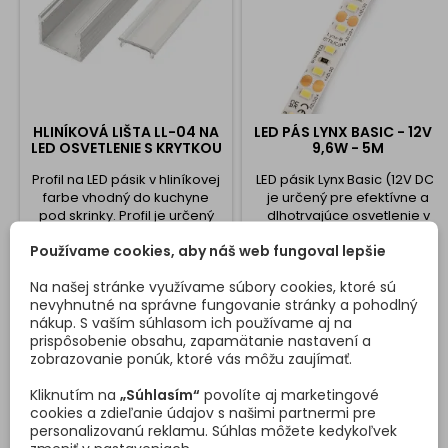
HLINÍKOVÁ LIŠTA LL-04 NA
LED PÁS LYNX BASIC - 12V -
LED OSVETLENIE S KRYTKOU
9,6W - 5M
Profil na LED pásik v hliníkovej
LED pásik Lynx Basic (12V DC)
farbe vhodný do kuchyne
je určený pre efektívne a
pod skrinky. Profil je určený
dlhotrvajúce osvetlenie v
na povrch.
najrôznejších priestoroch,
Používame cookies, aby náš web fungoval lepšie
nábytku a pracovných
Cena
Cena
12,72 €
26,80 €/5 m
priestoroch. Vyznačuje sa
Na našej stránke využívame súbory cookies, ktoré sú
tým, že je veľmi efektívnym
Vložiť do košíka
Vložiť do košíka
nevyhnutné na správne fungovanie stránky a pohodlný


svietidlom, ktoré pracuje pri
nákup. S vaším súhlasom ich používame aj na
12V DC, preto vyžaduje LED
prispôsobenie obsahu, zapamätanie nastavení a
trafo a napájací kábel. Tento
zobrazovanie ponúk, ktoré vás môžu zaujímať.
LED pásik má výkon 9,6W/m ,
stupeň krytia IP20 vhodný pre
DETAILY PRODUKTU
OTÁZKY (FAQ)
Kliknutím na
„Súhlasím“
povolíte aj marketingové
vnútorné použitie. Dodáva
cookies a zdieľanie údajov s našimi partnermi pre
sa...
personalizovanú reklamu. Súhlas môžete kedykoľvek