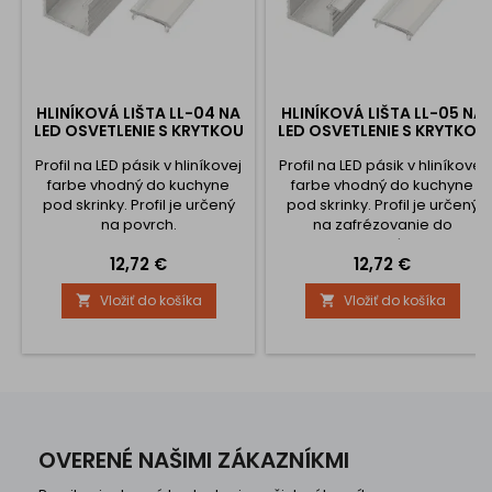
HLINÍKOVÁ LIŠTA LL-04 NA
HLINÍKOVÁ LIŠTA LL-05 NA
LED OSVETLENIE S KRYTKOU
LED OSVETLENIE S KRYTKOU
Profil na LED pásik v hliníkovej
Profil na LED pásik v hliníkovej
farbe vhodný do kuchyne
farbe vhodný do kuchyne
pod skrinky. Profil je určený
pod skrinky. Profil je určený
na povrch.
na zafrézovanie do
materiálu.
Cena
Cena
12,72 €
12,72 €
Vložiť do košíka
Vložiť do košíka


OVERENÉ NAŠIMI ZÁKAZNÍKMI