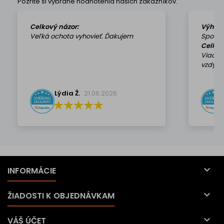
Pozrite si vybrané hodnotenia našich zákazníkov.
Celkový názor:
Výhod
Veľká ochota vyhovieť. Ďakujem
Spokoj
Celkov
Viackr
vzdy k 
Lýdia Ž.
21.06.2026

INFORMÁCIE

ŽIADOSTI K OBJEDNÁVKAM

VÁŠ ÚČET