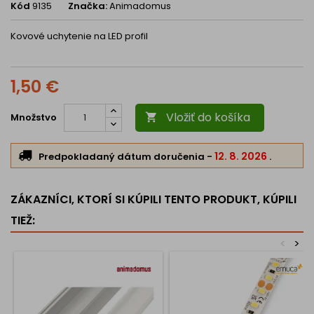
Kód
9135
Značka:
Animadomus
Kovové uchytenie na LED profil
1,50 €
Vložiť do košíka
Množstvo

12. 8. 2026
Predpokladaný dátum doručenia
-
.
ZÁKAZNÍCI, KTORÍ SI KÚPILI TENTO PRODUKT, KÚPILI
TIEŽ:
<
>