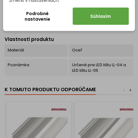
zmeniť v nastaveniach.
Podrobné
Súhlasím
nastavenie
Kód
9135
Vlastnosti produktu
Materiál
Oceľ
Poznámka
Určené pre LED lištu LL-04 a
LED lištu LL-05
K TOMUTO PRODUKTU ODPORÚČAME
<
>