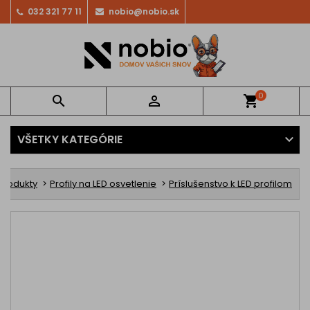
032 321 77 11
nobio@nobio.sk
0


shopping_cart
VŠETKY KATEGÓRIE
 produkty
Profily na LED osvetlenie
Príslušenstvo k LED profilom