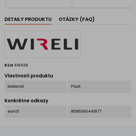
Úchytka je dostupná v dvoch
variantoch rozteče dier, takže
si ľahko vyberiete podľa
DETAILY PRODUKTU
OTÁZKY (FAQ)
vášho nábytku. Montáž je
jednoduchá – v balení...
Kód
419428
Vlastnosti produktu
Materiál
Plast
Konkrétne odkazy
ean13
8595060441877