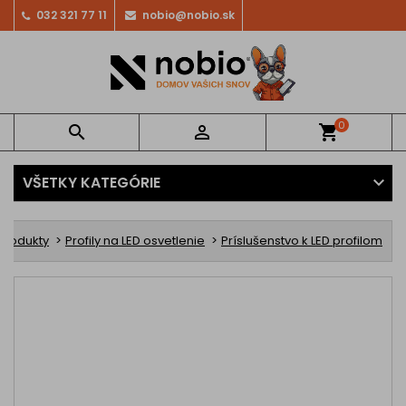
032 321 77 11
nobio@nobio.sk
0


shopping_cart
VŠETKY KATEGÓRIE
 produkty
Profily na LED osvetlenie
Príslušenstvo k LED profilom