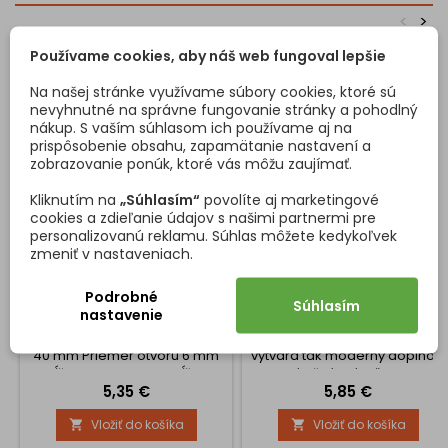
<
>
Používame cookies, aby náš web fungoval lepšie
Na našej stránke využívame súbory cookies, ktoré sú
nevyhnutné na správne fungovanie stránky a pohodlný
nákup. S vaším súhlasom ich používame aj na
prispôsobenie obsahu, zapamätanie nastavení a
zobrazovanie ponúk, ktoré vás môžu zaujímať.
Kliknutím na
„Súhlasím“
povolíte aj marketingové
cookies a zdieľanie údajov s našimi partnermi pre
personalizovanú reklamu. Súhlas môžete kedykoľvek
zmeniť v nastaveniach.
SADA SPOJOVACÍCH
ÚCHYTKA IBIS BIELA /
SKRUTIEK M4X30 / 50KS
CHRÓM
Podrobné
Spojovacie skrutky na
Táto dizajnová úchytka spája
Súhlasím
nastavenie
spájanie dvoch skrinek
eleganciu ocele s
nábytku Rozsah spojenia 30-
praktickosťou plastu a
40 mm Priemer otvoru 6 mm
vytvára tak moderný doplnok,
Dĺžka skrutky 14mm Dĺžka
ktorý oživí akýkoľvek kus
Cena
Cena
5,35 €
5,85 €
matice 20 mm
nábytku. Vďaka kvalitným
materiálom je odolná,
Vložiť do košíka
Vložiť do košíka


príjemná na dotyk a vhodná
na každodenné používanie.