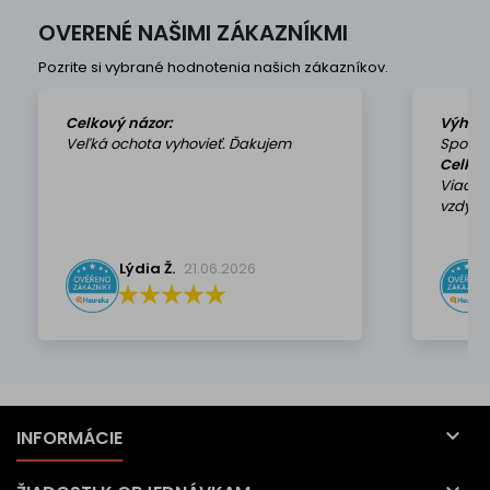
OVERENÉ NAŠIMI ZÁKAZNÍKMI
Pozrite si vybrané hodnotenia našich zákazníkov.
Celkový názor:
Výhod
Veľká ochota vyhovieť. Ďakujem
Spokoj
Celkov
Viackr
vzdy k 
Lýdia Ž.
21.06.2026

INFORMÁCIE