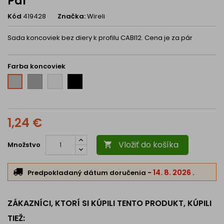
Pár
Kód
419428
Značka:
Wireli
Sada koncoviek bez diery k profilu CABI12. Cena je za pár
Farba koncoviek
Strieborná
Biela
Čierna
Šedá
1,24 €
Vložiť do košíka
Množstvo

14. 8. 2026
Predpokladaný dátum doručenia
-
.
ZÁKAZNÍCI, KTORÍ SI KÚPILI TENTO PRODUKT, KÚPILI
TIEŽ: