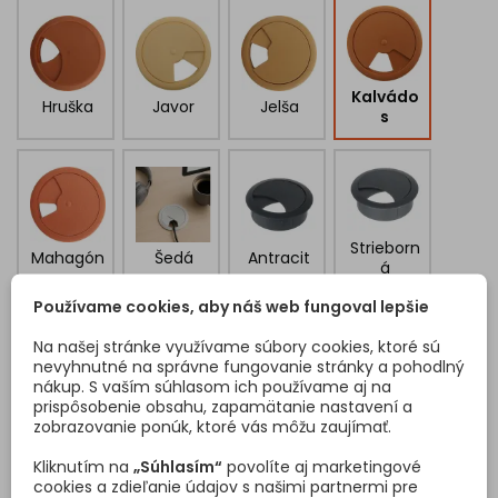
Kalvádo
Hruška
Javor
Jelša
s
Strieborn
Mahagón
Šedá
Antracit
á
Používame cookies, aby náš web fungoval lepšie
Na našej stránke využívame súbory cookies, ktoré sú
nevyhnutné na správne fungovanie stránky a pohodlný
ZÁKAZNÍCI, KTORÍ SI KÚPILI TENTO PRODUKT, KÚPILI
nákup. S vaším súhlasom ich používame aj na
TIEŽ:
prispôsobenie obsahu, zapamätanie nastavení a
zobrazovanie ponúk, ktoré vás môžu zaujímať.
<
>
Kliknutím na
„Súhlasím“
povolíte aj marketingové
cookies a zdieľanie údajov s našimi partnermi pre