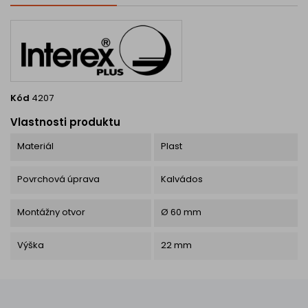
mm...
je...
Kód
4207
Vlastnosti produktu
Materiál
Plast
Povrchová úprava
Kalvádos
Montážny otvor
Ø 60 mm
Výška
22 mm