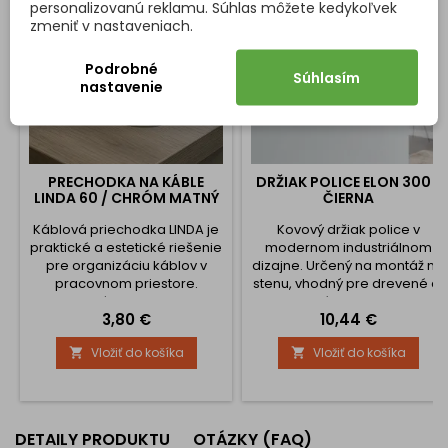
personalizovanú reklamu. Súhlas môžete kedykoľvek
zmeniť v nastaveniach.
Podrobné
Súhlasím
nastavenie
PRECHODKA NA KÁBLE
DRŽIAK POLICE ELON 300 /
LINDA 60 / CHRÓM MATNÝ
ČIERNA
Káblová priechodka LINDA je
Kovový držiak police v
praktické a estetické riešenie
modernom industriálnom
pre organizáciu káblov v
dizajne. Určený na montáž na
pracovnom priestore.
stenu, vhodný pre drevené aj
Vyrobená zo zliatiny ZnAl,
laminované police. Robustná
Cena
Cena
3,80 €
10,44 €
poskytuje vysokú odolnosť a
konštrukcia so šikmou
dlhú životnosť. Vďaka svojmu
výstuhou zabezpečuje
Vložiť do košíka
Vložiť do košíka


dizajnu účinne chráni káble
vysokú pevnosť a stabilitu.
pred poškodením a zároveň
dĺžka ramena: 300 mm výška
zvyšuje bezpečnosť a
držiaka: 210 mm šírka profilu:
poriadok na pracovisku.
30 mm hrúbka materiálu: 5
Kľúčové vlastnosti: Dostupné
mm farba: čierna materiál:
DETAILY PRODUKTU
OTÁZKY (FAQ)
veľkosti: Ø 60 mm a Ø 80
kov montážny materiál: nie