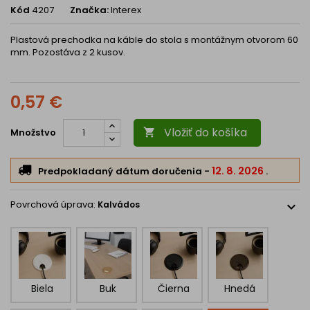
Kód
4207
Značka:
Interex
Plastová prechodka na káble do stola s montážnym otvorom 60
mm. Pozostáva z 2 kusov.
0,57 €
Vložiť do košíka
Množstvo

12. 8. 2026
Predpokladaný dátum doručenia
-
.
Povrchová úprava:
Kalvádos
expand_more
Biela
Buk
Čierna
Hnedá