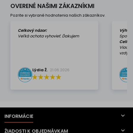
OVERENÉ NAŠIMI ZÁKAZNÍKMI
Pozrite si vybrané hodnotenia našich zákazníkov.
Celkový názor:
Výhod
Veľká ochota vyhovieť. Ďakujem
Spokoj
Celkov
Viackr
vzdy k 
Lýdia Ž.
21.06.2026

INFORMÁCIE

ŽIADOSTI K OBJEDNÁVKAM