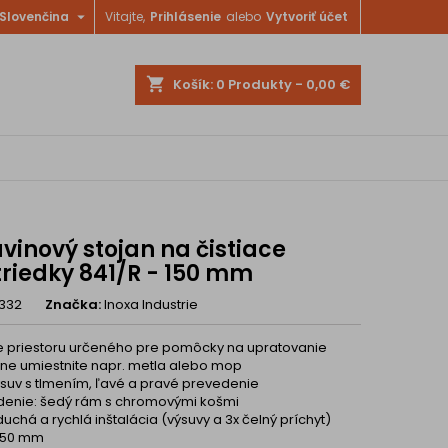

Slovenčina
Vitajte,
Prihlásenie
alebo
Vytvoriť účet
shopping_cart
Košík:
0
Produkty - 0,00 €
vinový stojan na čistiace
triedky 841/R - 150 mm
332
Značka:
Inoxa Industrie
ie priestoru určeného pre pomôcky na upratovanie
ine umiestnite napr. metla alebo mop
suv s tlmením, ľavé a pravé prevedenie
denie: šedý rám s chromovými košmi
uchá a rychlá inštalácia (výsuvy a 3x čelný príchyt)
 150 mm