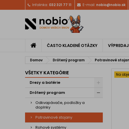
Infolinka:
032 321 77 11
E-mail:
nobio@nobio.sk
ČASTO KLADENÉ OTÁZKY
VÝPREDAJ
Domov
Drôtený program
Potravinové stoja
VŠETKY KATEGÓRIE
Na obj
Drezy a batérie
Drôtený program
Odkvapávače, podložky a
doplnky
Potravinové stojany
Rohové systémy