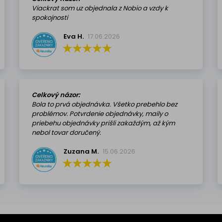
Viackrat som uz objednala z Nobio a vzdy k
spokojnosti
Eva H.
17.06.2026
Celkový názor:
Bola to prvá objednávka. Všetko prebehlo bez
problémov. Potvrdenie objednávky, maily o
priebehu objednávky prišli zakaždým, až kým
nebol tovar doručený.
Zuzana M.
15.06.2026