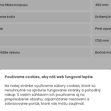
na hlbka korpusu
450 mm
enie koša
Drôtený k
ie
Plné vysu
1720 mm
táže výsuvu
Bočná mo
Používame cookies, aby náš web fungoval lepšie
Na našej stránke využívame súbory cookies, ktoré sú
nevyhnutné na správne fungovanie stránky a pohodlný
nákup. S vaším súhlasom ich používame aj na
prispôsobenie obsahu, zapamätanie nastavení a
zobrazovanie ponúk, ktoré vás môžu zaujímať.