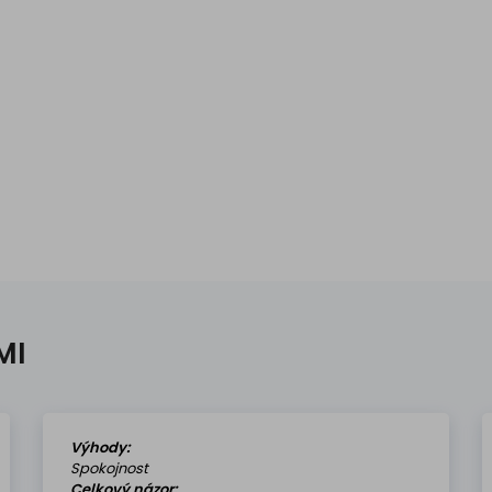
MI
Výhody:
Spokojnost
Celkový názor: