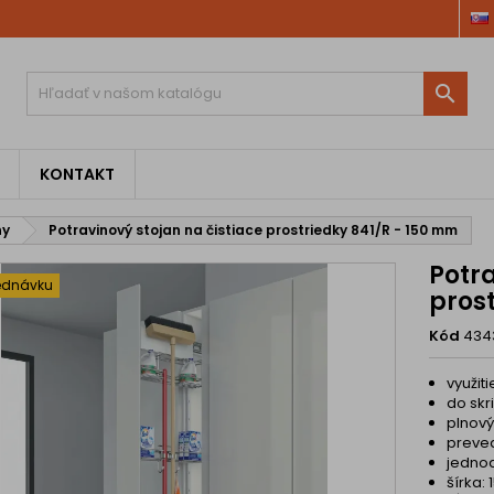

KONTAKT
ny
Potravinový stojan na čistiace prostriedky 841/R - 150 mm
Potra
ednávku
pros
Kód
434
využit
do skr
plnový
preve
jednod
šírka: