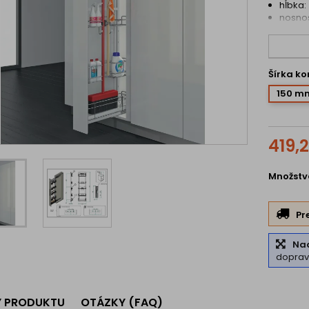
hĺbka
nosnos
Šírka k
150 m
419,2
Množstv
Pr
Na
dopra
Y PRODUKTU
OTÁZKY (FAQ)