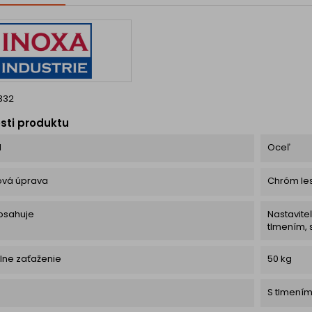
332
sti produktu
l
Oceľ
ová úprava
Chróm les
bsahuje
Nastavite
tlmením,
lne zaťaženie
50 kg
e
S tlmení