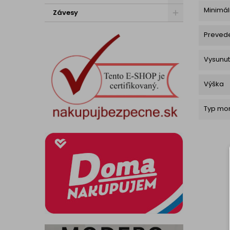
Minimál
Závesy
Preved
Vysunut
Výška
Typ mon