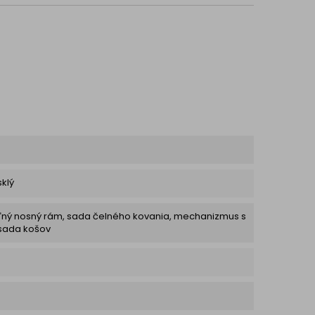
klý
ľný nosný rám, sada čelného kovania, mechanizmus s
 sada košov
m