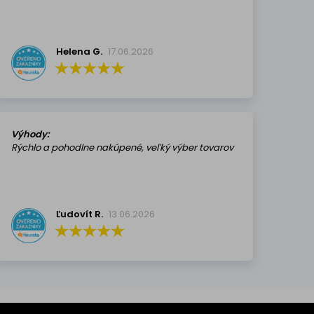
Helena G.
17.06.2026
Výhody:
Rýchlo a pohodlne nakúpené, veľký výber tovarov
Ľudovít R.
13.06.2026