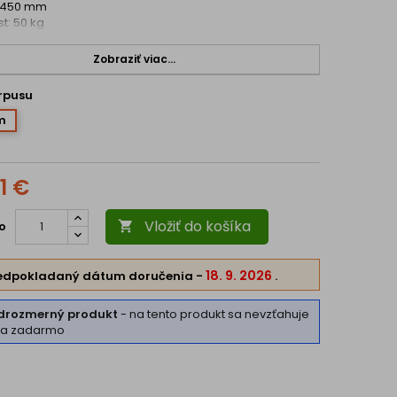
: 450 mm
t: 50 kg
Zobraziť viac...
orpusu
m
1 €
Vložiť do košíka
o

18. 9. 2026
edpokladaný dátum doručenia
-
.
drozmerný produkt
- na tento produkt sa nevzťahuje
va zadarmo