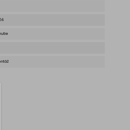
ôš
nutie
ntáž