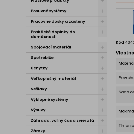
Plastové produkty
Posuvné systémy
Pracovné dosky a zásteny
Praktické doplnky do
domácnosti
Kód
434
Spojovací materiál
Vlastno
Spotrebiče
Materiá
Úchytky
Povrch
Veľkoplošný materiál
Vešiaky
Sada o
Výklopné systémy
Výsuvy
Maximá
Záhrada, voľný čas a zvieratá
Tlmeni
Zámky