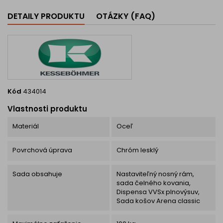
vecami. Maximálne zaťaženie
je 30 kg Sada obsahuje: 2x
DETAILY PRODUKTU
OTÁZKY (FAQ)
kôš s min. hĺbkou 500mm, 2x
úchyty čela, 2x...
Kód
434014
Vlastnosti produktu
Materiál
Oceľ
Povrchová úprava
Chróm lesklý
Sada obsahuje
Nastaviteľný nosný rám,
sada čelného kovania,
Dispensa VVSx plnovýsuv,
Sada košov Arena classic