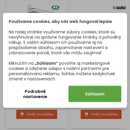
Používame cookies, aby náš web fungoval lepšie
Na našej stránke využívame súbory cookies, ktoré sú
nevyhnutné na správne fungovanie stránky a pohodlný
nákup. S vaším súhlasom ich používame aj na
prispôsobenie obsahu, zapamätanie nastavení a
zobrazovanie ponúk, ktoré vás môžu zaujímať.
Kliknutím na
„Súhlasím“
povolíte aj marketingové
PLNOVÝSUVNÝ KÔŠ 15-3D /
DRÔTENÝ KÔŠ NA STOJAN
cookies a zdieľanie údajov s našimi partnermi pre
CHRÓM
VIBO STANDARD / CHRÓM
personalizovanú reklamu. Súhlas môžete kedykoľvek
Plnovýsuvný kôš 15-3D chróm
Drôtený kôš na opotravinové
zmeniť v nastaveniach.
do korpusu 150 mm korpusu s
stojany VIBO Standard
dvoma pochrómovanými
Podrobné
Súhlasím
drôtenými košmi s plným
nastavenie
dnom a funkciou tlmenia
Cena
Cena
158,34 €
46,19 €
zabezpečuje ľahký a plynulý
pohyb výsuvného systému,
Vložiť do košíka
Vložiť do košíka


vysokú pevnosť, stabilitu
košov a komfort pri
manipulácií s uloženými