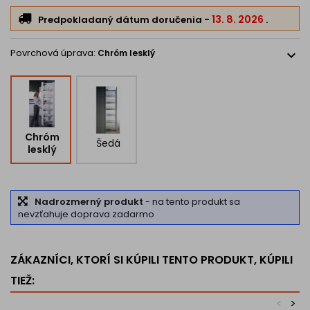
13. 8. 2026
Predpokladaný dátum doručenia
-
.
Povrchová úprava:
Chróm lesklý
expand_more
Chróm
Šedá
lesklý
Nadrozmerný produkt
- na tento produkt sa
nevzťahuje doprava zadarmo
ZÁKAZNÍCI, KTORÍ SI KÚPILI TENTO PRODUKT, KÚPILI
TIEŽ:
<
>