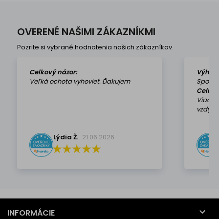
OVERENÉ NAŠIMI ZÁKAZNÍKMI
Pozrite si vybrané hodnotenia našich zákazníkov.
Celkový názor:
Výhod
Veľká ochota vyhovieť. Ďakujem
Spokoj
Celkov
Viackr
vzdy k 
Lýdia Ž.
21.06.2026

INFORMÁCIE