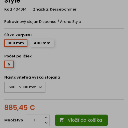
Style
Kód
434014
Značka:
Kesseböhmer
Potravinový stojan Dispensa / Arena Style
Šírka korpusu
300 mm
400 mm
Počet poličiek
5
Nastaviteľná výška stojana
885,45 €
Vložiť do košíka
Množstvo
