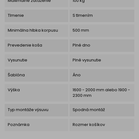
Maximálne zaťaženie
100 kg
Tlmenie
S tlmením
Minimálna hlbka korpusu
500 mm
Prevedenie koša
Plné dno
Vysunutie
Plné vysunutie
Šablóna
Áno
Výška
1600 - 2000 mm alebo 1900 -
2300 mm
Typ montáže výsuvu
Spodná montáž
Poznámka
Rozmer košíkov