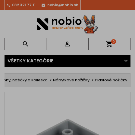
032 321 77 11
nobio@nobio.sk
0


shopping_cart
VŠETKY KATEGÓRIE
Nohy, nožičky a kolieska
Nábytkové nožičky
Plastové nožičky