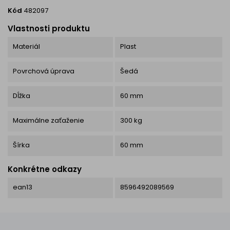
Kód
482097
Vlastnosti produktu
Materiál
Plast
Povrchová úprava
Šedá
Dĺžka
60 mm
Maximálne zaťaženie
300 kg
Šírka
60 mm
Konkrétne odkazy
ean13
8596492089569