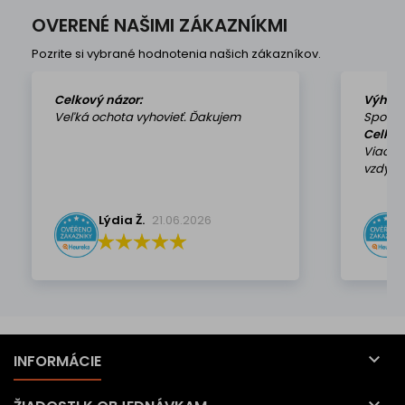
OVERENÉ NAŠIMI ZÁKAZNÍKMI
Pozrite si vybrané hodnotenia našich zákazníkov.
Celkový názor:
Výhod
Veľká ochota vyhovieť. Ďakujem
Spokoj
Celkov
Viackr
vzdy k 
Lýdia Ž.
21.06.2026

INFORMÁCIE
