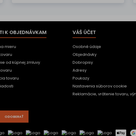
TI K OBJEDNÁVKAM
VÁŠ ÚČET
na mieru
Osobné údaje
tovaru
Objednávky
ie od kúpnej zmluvy
Dobropisy
tovaru
Adresy
ia tovaru
Poukazy
iadosti
Nastavenia súborov cookie
Reklamácie, vrátenie tovaru, vým