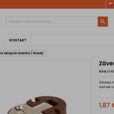

KONTAKT
na sklopné dvierka / Hnedý
Záve
Kód
104
Závaes n
zamak a 
1,87 