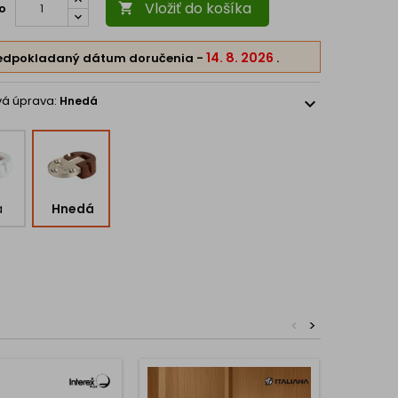
Vložiť do košíka
o

14. 8. 2026
edpokladaný dátum doručenia
-
.
vá úprava:
Hnedá
expand_more
a
Hnedá
<
>