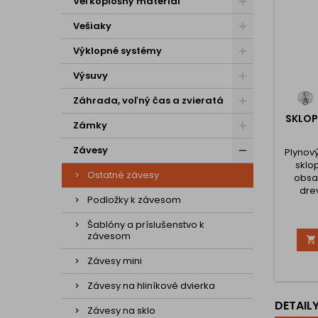
Veľkoplošný materiál
Vešiaky
Výklopné systémy
Výsuvy
Záhrada, voľný čas a zvieratá
SKLOP
Zámky
Závesy
Plynový 
sklo
Ostatné závesy
obsa
dre
Podložky k závesom
Šablóny a príslušenstvo k
závesom

Závesy mini
Závesy na hliníkové dvierka
DETAIL
Závesy na sklo