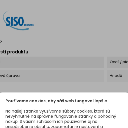
2
sti produktu
l
Oceľ / pl
ová úprava
Hnedá
Používame cookies, aby náš web fungoval lepšie
Na našej stránke využívame súbory cookies, ktoré sú
nevyhnutné na správne fungovanie stránky a pohodlný
nákup. S vaším súhlasom ich používame aj na
prispôsobenie obsahu, zapamätanie nastavení a