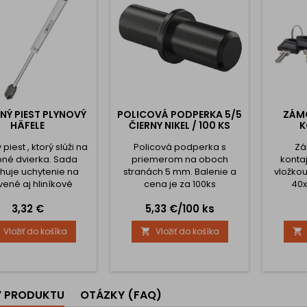
NÝ PIEST PLYNOVÝ
POLICOVÁ PODPERKA 5/5
ZÁM
HÄFELE
ČIERNY NIKEL / 100 KS
K
piest , ktorý slúži na
Policová podperka s
Zá
pné dvierka. Sada
priemerom na oboch
konta
huje uchytenie na
stranách 5 mm. Balenie a
vložko
vené aj hliníkové
cena je za 100ks
40x
dvierka.
cylindri
Cena
Cena
3,32 €
5,33 €/100 ks
Sada ob
kľ
Vložiť do košíka
Vložiť do košíka


Y PRODUKTU
OTÁZKY (FAQ)