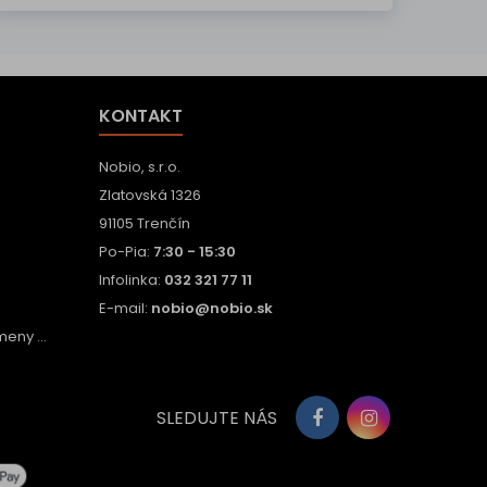
KONTAKT
Nobio, s.r.o.
Zlatovská 1326
91105 Trenčín
Po-Pia:
7:30 - 15:30
Infolinka:
032 321 77 11
E-mail:
nobio@nobio.sk
eny ...
SLEDUJTE NÁS