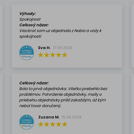
Výhody:
Spokojnost
Celkový názor:
Viackrat som uz objednala z Nobio a vzdy k
spokojnosti
Eva H.
17.06.2026
Celkový názor:
Bola to prvá objednávka. Všetko prebehlo bez
problémov. Potvrdenie objednávky, maily o
priebehu objednávky prišli zakaždým, až kým
nebol tovar doručený.
Zuzana M.
15.06.2026