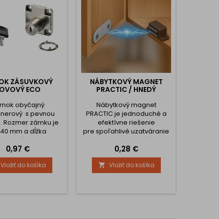
OK ZÁSUVKOVÝ
NÁBYTKOVÝ MAGNET
NÁBY
OVOVÝ ECO
PRACTIC / HNEDÝ
PRA
mok obyčajný
Nábytkový magnet
Náb
jnerový s pevnou
PRACTIC je jednoduché a
PRACTIC
u. Rozmer zámku je
efektívne riešenie
efek
40 mm a dĺžka
pre spoľahlivé uzatváranie
pre spoľ
ckej vložky je 22 mm.
skriniek, dvierok a zásuviek.
skriniek,
Cena
Cena
0,97 €
0,28 €
sahuje zámok , 2ks
Silný magnet udrží dvierka
Silný ma
účov a rozetu.
bezpečne zatvorené, čím
bezpečn
Vložiť do košíka
Vložiť do košíka


zabráni ich samovoľnému
zabráni
otvoreniu a zároveň
otvo
prispieva k tichému a
prisp
plynulému chodu. ✔
plyn
Funkčnosť a estetika Tento
Funkčnos
praktický doplnok
pra