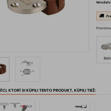
Množstv
Pr
Povrcho
Biel
CI, KTORÍ SI KÚPILI TENTO PRODUKT, KÚPILI TIEŽ: