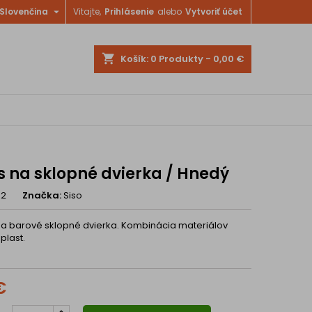

Slovenčina
Vitajte,
Prihlásenie
alebo
Vytvoriť účet
shopping_cart
Košík:
0
Produkty - 0,00 €
s na sklopné dvierka / Hnedý
52
Značka:
Siso
a barové sklopné dvierka. Kombinácia materiálov
plast.
€