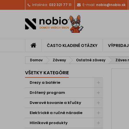
Infolinka:
032 321 77 11
E-mail:
nobio@nobio.sk
ČASTO KLADENÉ OTÁZKY
VÝPREDAJ
Domov
Závesy
Ostatné závesy
Záves 
VŠETKY KATEGÓRIE
Drezy a batérie
Drôtený program
Dverové kovanie a kľučky
Elektrické a ručné náradie
Hliníkové produkty