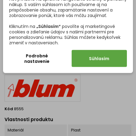
nákup. S vaším súhlasom ich používame aj na
prispôsobenie obsahu, zapamätanie nastavení a
zobrazovanie ponúk, ktoré vás môžu zaujímať.
Kliknutím na
„Súhlasím“
povolíte aj marketingové
cookies a zdieľanie údajov s našimi partnermi pre
Biela
Šedá
personalizovanú reklamu. Súhlas môžete kedykoľvek
zmeniť v nastaveniach.
Podrobné
Súhlasím
nastavenie
DETAILY PRODUKTU
OTÁZKY (FAQ)
Kód
8555
Vlastnosti produktu
Materiál
Plast