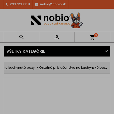
032 321 77 11
nobio@nobio.sk
0


shopping_cart
VŠETKY KATEGÓRIE
y na kuchynské boxy
Ostatné príslušenstvo na kuchynské boxy