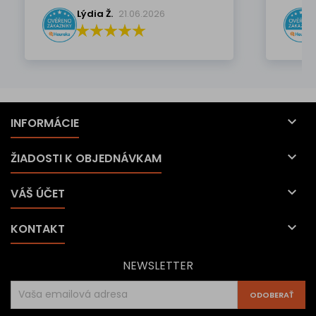
Lýdia Ž.
21.06.2026

INFORMÁCIE

ŽIADOSTI K OBJEDNÁVKAM

VÁŠ ÚČET

KONTAKT
NEWSLETTER