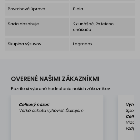
Povrchová úprava
Biela
Sada obsahuje
2x unášač, 2x teleso
unášača
Skupina výsuvov
Legrabox
OVERENÉ NAŠIMI ZÁKAZNÍKMI
Pozrite si vybrané hodnotenia našich zákazníkov.
Celkový názor:
Výhod
Veľká ochota vyhovieť. Ďakujem
Spokoj
Celkov
Viackr
vzdy k 