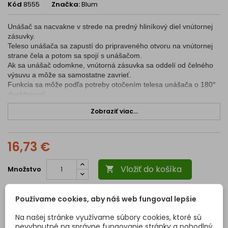
Kód
8555
Značka:
Blum
Unášač sa nacvakne v strede na predný hliníkový diel vnútornej
zásuvky.
Teleso unášača sa zapustí do pripraveného otvoru na vnútornej
strane čela a potom sa spojí s unášačom.
Ak sa unášač odomkne, vnútorná zásuvka sa oddelí od čelného
výsuvu a môže sa samostatne zavrieť.
Funkcia sa môže podľa potreby otočením telesa unášača o 180°
deaktivovať.
Zobraziť viac...
16,73 €
Vložiť do košíka
Množstvo

13. 8. 2026
Predpokladaný dátum doručenia
-
.
Používame cookies, aby náš web fungoval lepšie
Na našej stránke využívame súbory cookies, ktoré sú
Povrchová úprava:
Biela
expand_more
nevyhnutné na správne fungovanie stránky a pohodlný