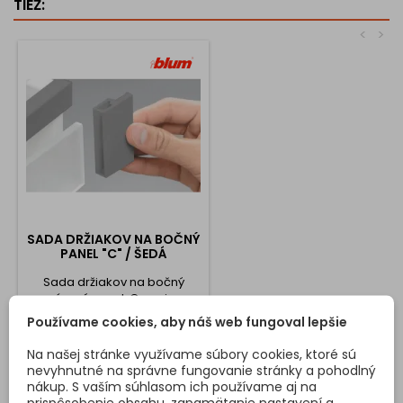
TIEŽ:
<
>
SADA DRŽIAKOV NA BOČNÝ
PANEL "C" / ŠEDÁ
Sada držiakov na bočný
zasúvací panel. Cena je za
2ks . Určené pre kuchynský
Používame cookies, aby náš web fungoval lepšie
box ANTARO "C" s výškou 192
mm
Na našej stránke využívame súbory cookies, ktoré sú
Cena
3,91 €
nevyhnutné na správne fungovanie stránky a pohodlný
nákup. S vaším súhlasom ich používame aj na
Vložiť do košíka

prispôsobenie obsahu, zapamätanie nastavení a