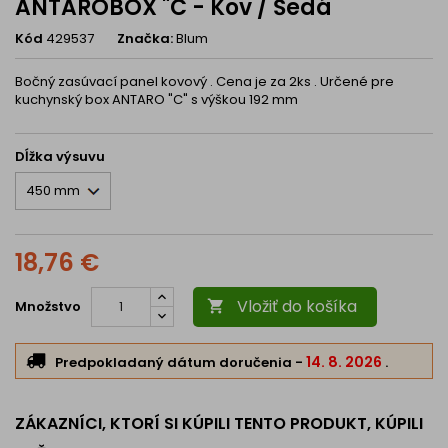
ANTAROBOX "C - Kov / Šedá
Kód
429537
Značka:
Blum
Bočný zasúvací panel kovový . Cena je za 2ks . Určené pre
kuchynský box ANTARO "C" s výškou 192 mm
Dĺžka výsuvu
18,76 €
Vložiť do košíka
Množstvo

14. 8. 2026
Predpokladaný dátum doručenia
-
.
ZÁKAZNÍCI, KTORÍ SI KÚPILI TENTO PRODUKT, KÚPILI