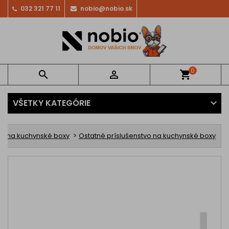
032 321 77 11
nobio@nobio.sk
0


shopping_cart
VŠETKY KATEGÓRIE
y na kuchynské boxy
Ostatné príslušenstvo na kuchynské boxy