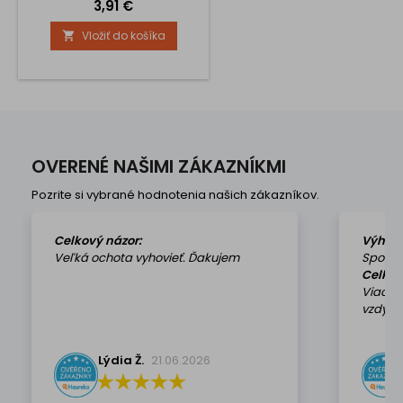
Cena
3,91 €
Vložiť do košíka

OVERENÉ NAŠIMI ZÁKAZNÍKMI
Pozrite si vybrané hodnotenia našich zákazníkov.
Celkový názor:
Výhod
Veľká ochota vyhovieť. Ďakujem
Spokoj
Celkov
Viackr
vzdy k 
Lýdia Ž.
21.06.2026