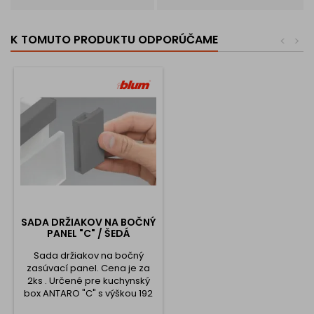
K TOMUTO PRODUKTU ODPORÚČAME
<
>
SADA DRŽIAKOV NA BOČNÝ
PANEL "C" / ŠEDÁ
Sada držiakov na bočný
zasúvací panel. Cena je za
2ks . Určené pre kuchynský
box ANTARO "C" s výškou 192
mm