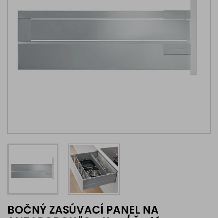
BOČNÝ ZASÚVACÍ PANEL NA