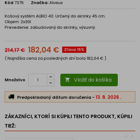
Kód
7375
Značka:
Alveus
Košový systém ALBIO 40. Určený do skrinky 45 cm.
Objem: 2x30l
Prevedenie: zabudovaný do skrinky, výsuvný.
182,04 €
214,17 €
Zľava 15%
( Najnižšia cena za posledných dní bola
182,04 €
)
Vložiť do košíka
Množstvo

13. 8. 2026
Predpokladaný dátum doručenia
-
.
ZÁKAZNÍCI, KTORÍ SI KÚPILI TENTO PRODUKT, KÚPILI
TIEŽ:
<
>