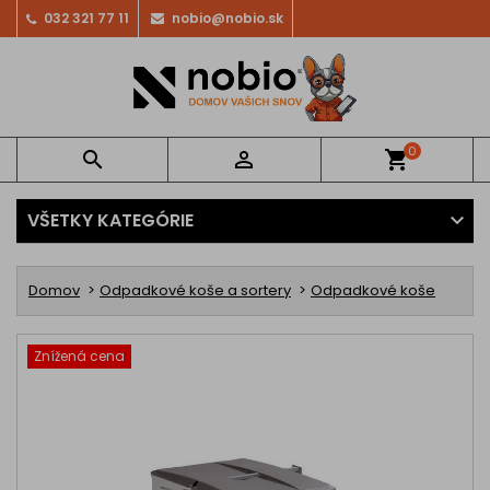
032 321 77 11
nobio@nobio.sk
0


shopping_cart
VŠETKY KATEGÓRIE
Domov
Odpadkové koše a sortery
Odpadkové koše
Znížená cena