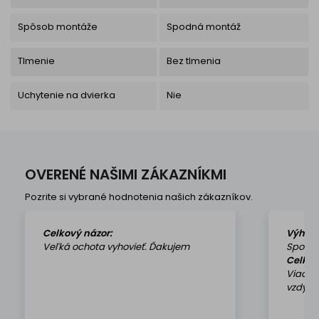
Spôsob montáže
Spodná montáž
Tlmenie
Bez tlmenia
Uchytenie na dvierka
Nie
OVERENÉ NAŠIMI ZÁKAZNÍKMI
Pozrite si vybrané hodnotenia našich zákazníkov.
Celkový názor:
Výhod
Veľká ochota vyhovieť. Ďakujem
Spokoj
Celkov
Viackr
vzdy k 