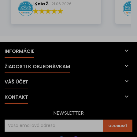
Lýdia Ž.
21.06.2026

INFORMÁCIE

ŽIADOSTI K OBJEDNÁVKAM

VÁŠ ÚČET

KONTAKT
NEWSLETTER