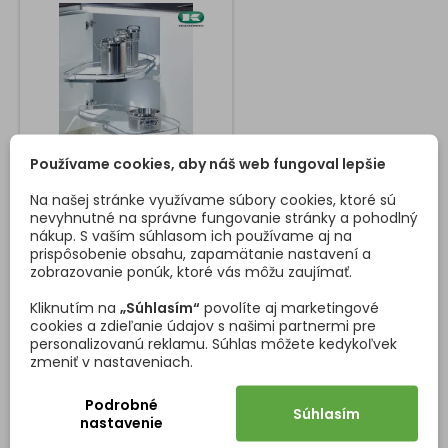
Používame cookies, aby náš web fungoval lepšie
Na našej stránke využívame súbory cookies, ktoré sú
ROHOVÁ LADVINKA
nevyhnutné na správne fungovanie stránky a pohodlný
LEMANS S TLMENÍM ARENA
nákup. S vaším súhlasom ich používame aj na
CLASSIC
prispôsobenie obsahu, zapamätanie nastavení a
LeMans II Rohová skrinka
zobrazovanie ponúk, ktoré vás môžu zaujímať.
inšpirovaná slávnym
automobilovým okruhom.
Kliknutím na
„Súhlasím“
povolíte aj marketingové
Jednoduchý montážny
cookies a zdieľanie údajov s našimi partnermi pre
postup ClickFixx Tlmený doraz
personalizovanú reklamu. Súhlas môžete kedykoľvek
Cena
397,93 €
(voliteľne) Ľahké
zmeniť v nastaveniach.
polohovanie políc Uhol
Vložiť do košíka

otvárania 85° je dostačujúci
Podrobné
pre úplné vysunutie políc
Súhlasím
nastavenie
Zaťaženie každej police 25kg