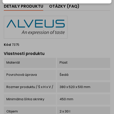
DETAILY PRODUKTU
OTÁZKY (FAQ)
Kód
7375
Vlastnosti produktu
Materiál
Plast
Povrchová úprava
Šedá
Rozmer produktu / Š x H x V /
380 x 520 x 510 mm
Minimálna šírka skrinky
450 mm
Objem
2 x 30 l