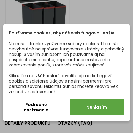
Používame cookies, aby náš web fungoval lepšie
Na našej stránke využívame súbory cookies, ktoré sú
ODPADKOVÝ KÔŠ FRANKE
nevyhnutné na správne fungovanie stránky a pohodlný
EASYSORT 600-2-2
nákup. S vaším súhlasom ich používame aj na
prispôsobenie obsahu, zapamätanie nastavení a
Uvádzame Franke Easysort
zobrazovanie ponúk, ktoré vás môžu zaujímať.
600-2-2 2x14,5 l, 2x7,5 l,
vynikajúci odpadkový systém,
Kliknutím na
„Súhlasím“
povolíte aj marketingové
ktorý kombinuje funkčnosť a
cookies a zdieľanie údajov s našimi partnermi pre
estetiku. Jeho elegantné
personalizovanú reklamu. Súhlas môžete kedykoľvek
Cena
67,00 €
čierne prevedenie prinesie
zmeniť v nastaveniach.
štýl do každej kuchyne. Tento
Vložiť do košíka

model Franke Easysort je
navrhnutý pre spodnú skrinku
Podrobné
Súhlasím
s minimálnou šírkou 600 mm.
nastavenie
Pre jeho inštaláciu je
potrebný minimálny
DETAILY PRODUKTU
OTÁZKY (FAQ)
montážny priestor 564 × 378 ×
343 mm....