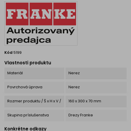
Kód
5199
Vlastnosti produktu
Materiál
Nerez
Povrchová úprava
Nerez
Rozmer produktu / Š x H x V /
160 x 300 x 70 mm
Skupina príslušenstva
Drezy Franke
Konkrétne odkazy