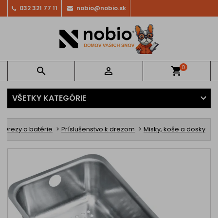
032 321 77 11
nobio@nobio.sk
0


shopping_cart
VŠETKY KATEGÓRIE
Drezy a batérie
Príslušenstvo k drezom
Misky, koše a dosky