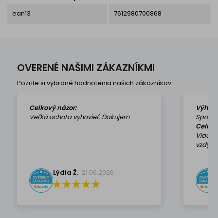
ean13
7612980700868
OVERENÉ NAŠIMI ZÁKAZNÍKMI
Pozrite si vybrané hodnotenia našich zákazníkov.
Celkový názor:
Výhod
Veľká ochota vyhovieť. Ďakujem
Spokoj
Celkov
Viackr
vzdy k 
Lýdia Ž.
21.06.2026