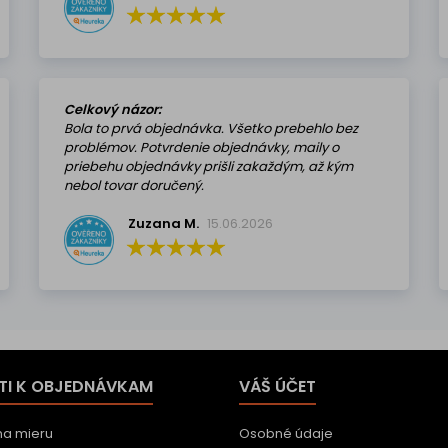
Celkový názor:
Bola to prvá objednávka. Všetko prebehlo bez
problémov. Potvrdenie objednávky, maily o
priebehu objednávky prišli zakaždým, až kým
nebol tovar doručený.
Zuzana M.
15.06.2026
TI K OBJEDNÁVKAM
VÁŠ ÚČET
na mieru
Osobné údaje