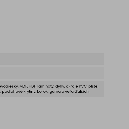
stenou), s ktorými farebne
dostupn
ladia. Tesniace...
1200 mm.
votriesky, MDF, HDF, lamináty, dýhy, okraje PVC, plste,
ík, podlahové krytiny, korok, guma a veľa ďalších.