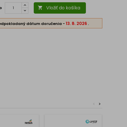
Vložiť do košíka
o

13. 8. 2026
edpokladaný dátum doručenia
-
.
<
>