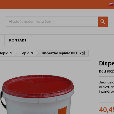

KONTAKT
 lepidlá
Lepidlá
Disperzné lepidlo D3 (5kg)
Dispe
Kód
862
Jednozlo
dreva, d
interiéro
40,4