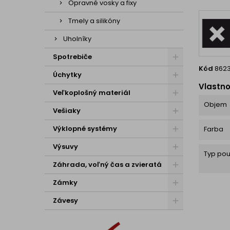
Opravné vosky a fixy
Tmely a silikóny
Uholníky
Spotrebiče
Kód
862
Úchytky
Vlastno
Veľkoplošný materiál
Objem
Vešiaky
Výklopné systémy
Farba
Výsuvy
Typ pou
Záhrada, voľný čas a zvieratá
Zámky
Závesy