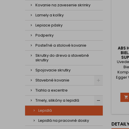
Kovanie na zavesenie skrinky
Lamely a kolíky
Lepiace pásky
Podperky
Posteľné a stolové kovanie
ABS 
BIE
Skrutky do dreva a stavebné
SUP
skrutky
Uvede
Bie
Spojovacie skrutky
Kompa
Egger 
Stavebné kovanie
je vy
po
Tiahla a excentre

Tmely, silikóny a lepidlá
Lepidlá
Lepidlá na pracovné dosky
DETAIL