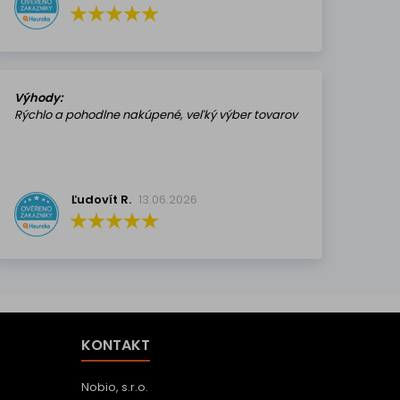
Výhody:
Rýchlo a pohodlne nakúpené, veľký výber tovarov
Ľudovít R.
13.06.2026
KONTAKT
Nobio, s.r.o.