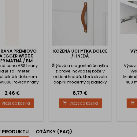
HRANA PRÉMIOVO
KOŽENÁ ÚCHYTKA DOLCE
VÝ
LA EGGER W1000
/ HNEDÁ
ER MATNÁ / BM
ná cena ABS hrany
Štýlová a elegantná úchytka
Výsuvn
la je za 1 meter.
z pravej hovädzej kože v
vý
tibilná k dekorom
odtieni hnedá, ktorá skvele
Minimá
W1000 Povrch hrany
doplní moderný aj klasický
400 m
soký lesk štruktúra
nábytok. Model DOLCE má
oceľ, vý
Cena
Cena
2,46 €
6,77 €
dľa výrobcu PG
charakteristické rovné
str
konce (na rozdiel od
Vložiť do košíka
Vložiť do košíka


modelu DOLCE OVAL), čo
mu dodáva čistý a
minimalistický vzhľad.
Vďaka prirodzenej
pružnosti kože je úchytka
Y PRODUKTU
OTÁZKY (FAQ)
pohodlná na dotyk a