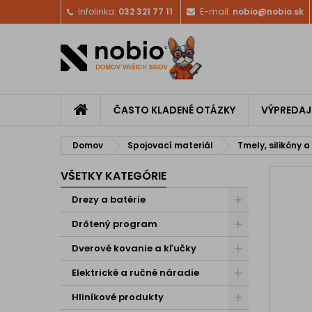
Infolinka:
032 321 77 11
E-mail:
nobio@nobio.sk
ČASTO KLADENÉ OTÁZKY
VÝPREDAJ
Domov
Spojovací materiál
Tmely, silikóny a
VŠETKY KATEGÓRIE
Drezy a batérie
Drôtený program
Dverové kovanie a kľučky
Elektrické a ručné náradie
Hliníkové produkty