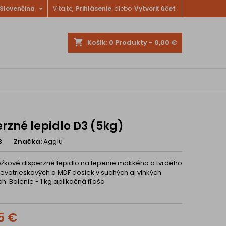

Slovenčina
Vitajte,
Prihlásenie
alebo
Vytvoriť účet
shopping_cart
Košík:
0
Produkty - 0,00 €
rzné lepidlo D3 (5kg)
3
Značka:
Agglu
žkové disperzné lepidlo na lepenie mäkkého a tvrdého
revotrieskových a MDF dosiek v suchých aj vlhkých
ch. Balenie - 1 kg aplikačná fľaša
5 €