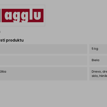
dokonale sa prispôsobí
rôznym typom dvierok či...
3
sti produktu
5 kg
Biela
žitia
Drevo, dre
sklo, hlin