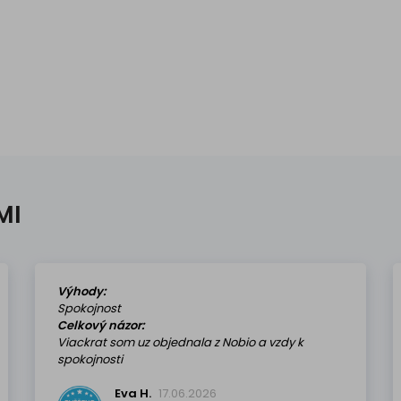
MI
Výhody:
Spokojnost
Celkový názor:
Viackrat som uz objednala z Nobio a vzdy k
spokojnosti
Eva H.
17.06.2026