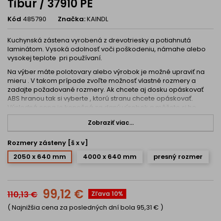
Tibur / 37910 PE
Kód
485790
Značka:
KAINDL
Kuchynská zástena vyrobená z drevotriesky a potiahnutá
laminátom. Vysoká odolnosť voči poškodeniu, námahe alebo
vysokej teplote pri používaní.
Na výber máte polotovary alebo výrobok je možné upraviť na
mieru . V takom prípade zvoľte možnosť vlastné rozmery a
zadajte požadované rozmery. Ak chcete aj dosku opáskovať
ABS hranou tak si vyberte , ktorú stranu chcete opáskovať.
Výsledná cena je konečná za daný výrobok a môžete si ho
objednať.
Zobraziť viac...
Narezané dosky budú presné a vyhotovené na profesionálnej
technológií. Upozorňujeme , že úprava na mieru je záväzná a
Rozmery zásteny [š x v]
objednávku následne ju nie je možné zmeniť ani zrušiť alebo
vrátiť a zároveň dosky na mieru nie je možné platiť na dobierku
2050 x 640 mm
4000 x 640 mm
presný rozmer
ale len bankovým prevodom alebo online platobnou kartou.
V prípade výberu bez rezania sú zásteny polotovar a konce
môžu byť mierne odlúpnuté alebo nerovné cca do 5 mm
99,12 €
110,13 €
Zľava 10%
priamo z výroby.
( Najnižšia cena za posledných dní bola
95,31 €
)
K uvedenej zástene je možné dokúpiť aj pracovnú dosku ,
tesniacu lištu a hranovaciu pásku v rovnakom dekore.