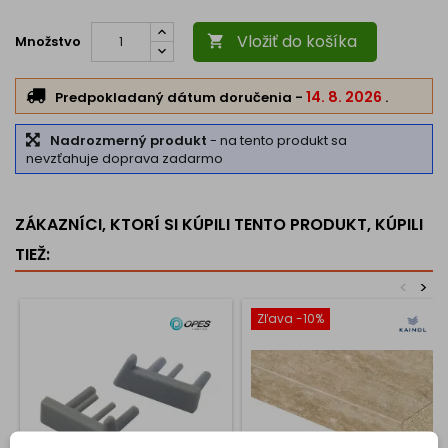
Vložiť do košíka
Množstvo

14. 8. 2026
Predpokladaný dátum doručenia
-
.
Nadrozmerný produkt
- na tento produkt sa
nevzťahuje doprava zadarmo
ZÁKAZNÍCI, KTORÍ SI KÚPILI TENTO PRODUKT, KÚPILI
TIEŽ:
<
>
Zľava -10%