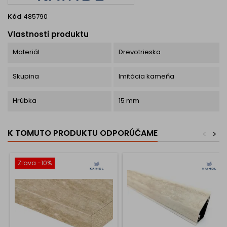
Kód
485790
Vlastnosti produktu
Materiál
Drevotrieska
Skupina
Imitácia kameňa
Hrúbka
15 mm
K TOMUTO PRODUKTU ODPORÚČAME
<
>
Zľava -10%