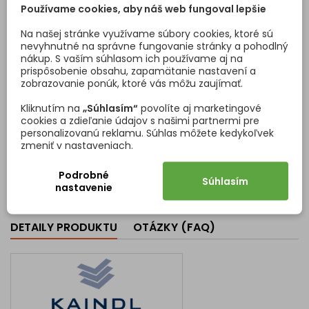
Používame cookies, aby náš web fungoval lepšie
Na našej stránke využívame súbory cookies, ktoré sú
nevyhnutné na správne fungovanie stránky a pohodlný
SADA KONCOVIEK K
PRACOVNÁ DOSKA KAINDL
nákup. S vaším súhlasom ich používame aj na
PROFILU NA ZÁSTENU 10MM
TIBUR / 37910 PE
prispôsobenie obsahu, zapamätanie nastavení a
/ ŠEDÁ
Sada koncoviek k profilu na
Pracovná doska s hrúbkou
zobrazovanie ponúk, ktoré vás môžu zaujímať.
zástenu od výrobcu Opes.
38 mm vyrobená z
Sada obsahuje: 1x ľavé
drevotriesky a potiahnutá
Kliknutím na
„Súhlasím“
povolíte aj marketingové
ukončenie, 1x pravé
laminátom. Vysoká odolnosť
cookies a zdieľanie údajov s našimi partnermi pre
ukončenie.
voči poškodeniu, námahe
personalizovanú reklamu. Súhlas môžete kedykoľvek
Cena
Cena
Základná
3,94 €/sada
108,80 €
alebo vysokej teplote pri
zmeniť v nastaveniach.
od
120,88 €
používaní. Na výber máte
cena
Vložiť do košíka
Vložiť do košíka


polotovary alebo výrobok je
Podrobné
Súhlasím
možné upraviť na mieru . V
nastavenie
takom prípade zvoľte
možnosť vlastné rozmery a
zadajte požadované
DETAILY PRODUKTU
OTÁZKY (FAQ)
rozmery. Ak chcete aj dosku
opáskovať ABS hranou tak si
vyberte...