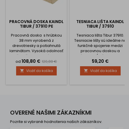
PRACOVNÁ DOSKA KAINDL
TESNIACA LIŠTA KAINDL
TIBUR / 37910 PE
TIBUR / 37910
Pracovná doska s hrúbkou
Tesniaca lišta Tibur 37910.
38 mm vyrobená z
Tesniacie lišty sú ideálne na
drevotriesky a potiahnutá
funkčné spojenie medzi
laminátom. Vysoká odolnosť
pracovnou doskou a
voči poškodeniu, námahe
zástenou (prípadne aj s
Cena
Základná
Cena
108,80 €
59,20 €
alebo vysokej teplote pri
obyčajnou stenou), s ktorými
od
120,88 €
používaní. Na výber máte
farebne ladia. Tesniace lišty
cena
Vložiť do košíka
Vložiť do košíka


polotovary alebo výrobok je
Kaindl ponúkame v
možné upraviť na mieru . V
štandardnej dĺžke 4000 mm.
takom prípade zvoľte
možnosť vlastné rozmery a
zadajte požadované
rozmery. Ak chcete aj dosku
opáskovať ABS hranou tak si
vyberte...
OVERENÉ NAŠIMI ZÁKAZNÍKMI
Pozrite si vybrané hodnotenia našich zákazníkov.