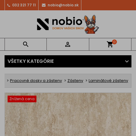
032 321 77 11
nobio@nobio.sk
0


shopping_cart
VŠETKY KATEGÓRIE
ov
Pracovné dosky a zásteny
Zásteny
Laminátové zásteny
Znížená cena