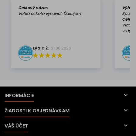
Celkový názor:
Výhod
Veľká ochota vyhovieť. Ďakujem
Spokoj
Celkov
Viackr
vzdy k 
Lýdia Ž.
21.06.2026

INFORMÁCIE

ŽIADOSTI K OBJEDNÁVKAM

VÁŠ ÚČET