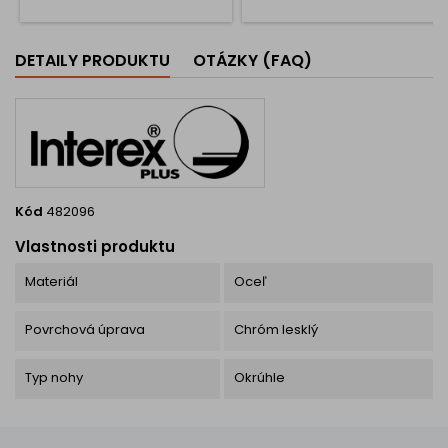
odolnou matnou povrchovou
úpravou, ktorá je príjemná na
dotyk a zároveň odoláva
DETAILY PRODUKTU
OTÁZKY (FAQ)
poškriabaniu. Tenký,
nenápadný profil...
Kód
482096
Vlastnosti produktu
Materiál
Oceľ
Povrchová úprava
Chróm lesklý
Typ nohy
Okrúhle