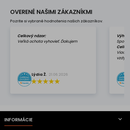
OVERENÉ NAŠIMI ZÁKAZNÍKMI
Pozrite si vybrané hodnotenia našich zákazníkov.
Celkový názor:
Výhod
Veľká ochota vyhovieť. Ďakujem
Spokoj
Celkov
Viackr
vzdy k 
Lýdia Ž.
21.06.2026

INFORMÁCIE