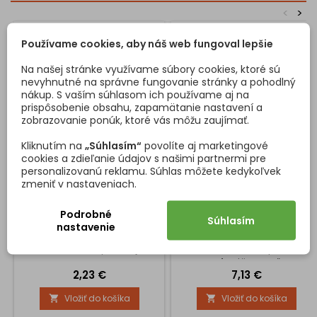
<
>
Používame cookies, aby náš web fungoval lepšie
Na našej stránke využívame súbory cookies, ktoré sú
nevyhnutné na správne fungovanie stránky a pohodlný
nákup. S vaším súhlasom ich používame aj na
prispôsobenie obsahu, zapamätanie nastavení a
zobrazovanie ponúk, ktoré vás môžu zaujímať.
Kliknutím na
„Súhlasím“
povolíte aj marketingové
cookies a zdieľanie údajov s našimi partnermi pre
personalizovanú reklamu. Súhlas môžete kedykoľvek
ÚCHYTKA NA HRANU RIOS /
HORNÉ KOLIESKO KOVOVÉ
zmeniť v nastaveniach.
LESKLÝ CHRÓM
SOLID PRO
Úchytka RIOS v modernom
Koliesko s ložiskom do hornej
Podrobné
Súhlasím
prevedení lesklý chróm je
koľajnice na posuvné dvere.
nastavenie
ideálnym riešením pre
Vďaka ohnutému plechu
luxusné interiéry a dizajn..
dokáže koliesko presne
Montuje sa priamo na hranu
vymedziť drážku v koľajnici a
Cena
Cena
2,23 €
7,13 €
(hornú alebo bočnú), čím
tým nedochádza k búchaniu
vytvára čistý, elegantný a
dverí z predu do zadu.
Vložiť do košíka
Vložiť do košíka


veľmi praktický vzhľad. Je
vyrobená z kvalitného kovu s