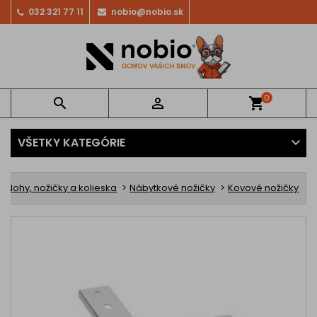
032 321 77 11
nobio@nobio.sk
0


shopping_cart
VŠETKY KATEGÓRIE
Nohy, nožičky a kolieska
Nábytkové nožičky
Kovové nožičky