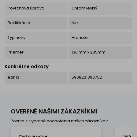
Povrchová úprava
Chróm lesklý
Rektifikácia
Nie
Typ nohy
Hranaté
Priemer
130 mm x 235mm
Konkrétne odkazy
ean13
5908231390752
OVERENÉ NAŠIMI ZÁKAZNÍKMI
Pozrite si vybrané hodnotenia našich zákazníkov.
Celkový názor:
Výhod