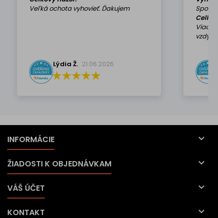
Veľká ochota vyhovieť. Ďakujem
Spokoj
Celkov
Viackr
vzdy k 
Lýdia Ž.
21.06.2026

INFORMÁCIE

ŽIADOSTI K OBJEDNÁVKAM

VÁŠ ÚČET

KONTAKT