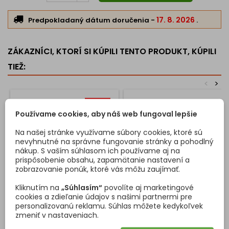
Montáž
17. 8. 2026
Predpokladaný dátum doručenia
-
.
upevnenie pomocou skrutiek cez montážnu plochu
vhodná pre rôzne typy nábytku
Využitie
ZÁKAZNÍCI, KTORÍ SI KÚPILI TENTO PRODUKT, KÚPILI
komody
TIEŽ:
skrinky
<
>
kúpeľňový nábytok
moderné nábytkové zostavy
Cena je uvedená za 1 kus.
Používame cookies, aby náš web fungoval lepšie
Nožička SORTE je ideálnym riešením pre tých, ktorí hľadajú
kombináciu moderného dizajnu, stability a kvalitného
Na našej stránke využívame súbory cookies, ktoré sú
spracovania
.
nevyhnutné na správne fungovanie stránky a pohodlný
nákup. S vaším súhlasom ich používame aj na
prispôsobenie obsahu, zapamätanie nastavení a
zobrazovanie ponúk, ktoré vás môžu zaujímať.
Kliknutím na
„Súhlasím“
povolíte aj marketingové
cookies a zdieľanie údajov s našimi partnermi pre
NÁBYTKOVÁ NOŽIČKA
ÚCHYTKOVÝ PROFIL
personalizovanú reklamu. Súhlas môžete kedykoľvek
COLORADO / ZLATÁ
CANSAS 3M / ČIERNA
zmeniť v nastaveniach.
MATNÁ
MATNÁ
Dizajnová nábytková nožička
Úchytkový profil bez nutnosti