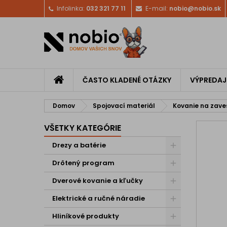
Infolinka:
032 321 77 11
E-mail:
nobio@nobio.sk
ČASTO KLADENÉ OTÁZKY
VÝPREDAJ
Domov
Spojovací materiál
Kovanie na zaves
VŠETKY KATEGÓRIE
Drezy a batérie
Drôtený program
Dverové kovanie a kľučky
Elektrické a ručné náradie
Hliníkové produkty