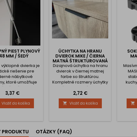
NÝ PIEST PLYNOVÝ
ÚCHYTKA NA HRANU
SOK
48 MM / ŠEDÝ
DVIEROK MIKE / ČIERNA
MA
MATNÁ ŠTRUKTUROVANÁ
a výklopné dvierka je
Dizajnová úchytka na hranu
Masívn
tické riešenie pre
dvierok v čiernej matnej
MASI
erné nábytkové
farbe so štruktúrou.
stab
my, ktoré umožňuje
Kompletné rozmery úchytky
kuchy
é a úplné otvorenie
nájdete v obrázkoch.
vstavan
Cena
Cena
3,37 €
2,72 €
ok smerom nahor.
robus
a automatickému
v
Vložiť do košíka
Vložiť do košíka


izmu sa dvierka po
zabez
není samostatne a
opor
 vyklopia až do úplne
zostavá
orenej polohy. 📏
a p
nické parametre:
priro
Y PRODUKTU
OTÁZKY (FAQ)
á dĺžka piestu: 248
medzeru