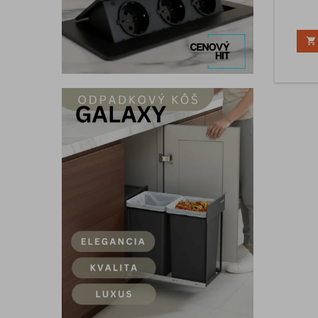
cez vyra
sú dva 
mm a

skrutky
a v
hmoždi
je z v
jedn
dĺž
poža