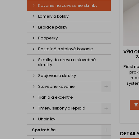
Kovanie na zavesenie skrinky
Lamely a kolíky
Lepiace pásky
Podperky
Posteľné a stolové kovanie
VÝKLOP
2
Skrutky do dreva a stavebné
skrutky
Piest n
prak
Spojovacie skrutky
mod
systé
Stavebné kovanie
pohodln
dvier
Tiahla a excentre
Vďak

mechan
Tmely, silikóny a lepidlá
uvoľ
plynulo
Uholníky
otv
Tech
Spotrebiče
DETAIL
Celkov