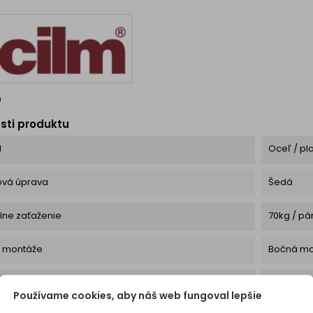
yp mechanizmu:
lepšej 
matický výklop –
chrá
dvierka...
v
0
sti produktu
l
Oceľ / pl
ová úprava
Šedá
lne zaťaženie
70kg / pá
 montáže
Bočná mo
rektifikačného kovania
65 x 43 
Používame cookies, aby náš web fungoval lepšie