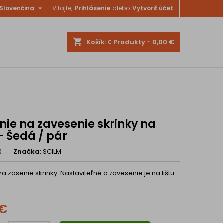

Slovenčina
Vitajte,
Prihlásenie
alebo
Vytvoriť účet
shopping_cart
Košík:
0
Produkty - 0,00 €
nie na zavesenie skrinky na
 - Šedá / pár
0
Značka:
SCILM
a zasenie skrinky. Nastaviteľné a zavesenie je na lištu.
 €