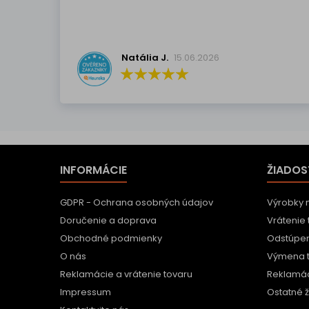
Natália J.
15.06.2026
INFORMÁCIE
ŽIADOS
GDPR - Ochrana osobných údajov
Výrobky 
Doručenie a doprava
Vrátenie 
Obchodné podmienky
Odstúpen
O nás
Výmena 
Reklamácie a vrátenie tovaru
Reklamác
Impressum
Ostatné ž