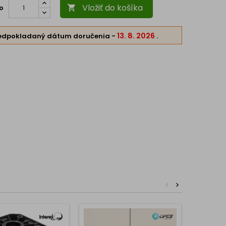
Vložiť do košíka
o

13. 8. 2026
edpokladaný dátum doručenia
-
.
<
>