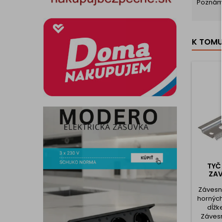
Pozná
K TOM
TYČ
ZAV
Závesná
horných
dĺžk
Závesn