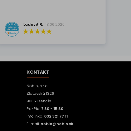
Ľudovít R.
13.06.2026
KONTAKT
Nobio, s.r.o.
Zlatovská 1326
91105 Trenčín
Po-Pia:
7:30 - 15:30
Infolinka:
032 321 77 11
E-mail:
nobio@nobio.sk