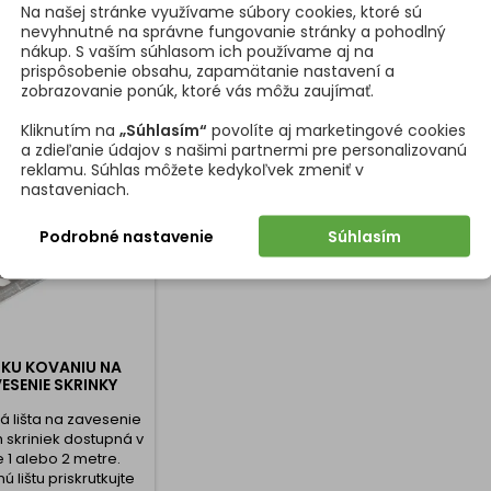
mka
K produktu
Na našej stránke využívame súbory cookies, ktoré sú
pravá str
nevyhnutné na správne fungovanie stránky a pohodlný
nákup. S vaším súhlasom ich používame aj na
prispôsobenie obsahu, zapamätanie nastavení a
zobrazovanie ponúk, ktoré vás môžu zaujímať.
UTO PRODUKTU ODPORÚČAME
Kliknutím na
„Súhlasím“
povolíte aj marketingové cookies
a zdieľanie údajov s našimi partnermi pre personalizovanú
reklamu. Súhlas môžete kedykoľvek zmeniť v
nastaveniach.
Podrobné nastavenie
Súhlasím
 KU KOVANIU NA
ESENIE SKRINKY
 lišta na zavesenie
 skriniek dostupná v
e 1 alebo 2 metre.
ú lištu priskrutkujte