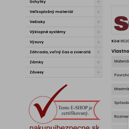
mm T
Úchytky
auto
Veľkoplošný materiál
Vešiaky
Výklopné systémy
Kód
952
Výsuvy
Vlastno
Záhrada, voľný čas a zvieratá
Materiá
Zámky
Závesy
Povrch
Maximá
Spôsob
Rozmer 