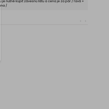
 je nutné kúpiť závesnú lištu a cena je za pár / ľavá +
ana /
<
>