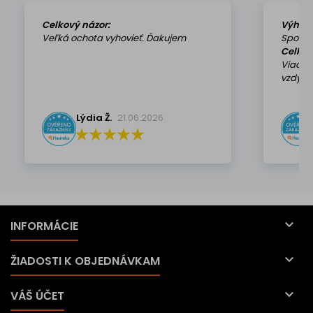
Celkový názor:
Výhod
Veľká ochota vyhovieť. Ďakujem
Spokoj
Celkov
Viackr
vzdy k 
Lýdia Ž.
21.06.2026

INFORMÁCIE

ŽIADOSTI K OBJEDNÁVKAM

VÁŠ ÚČET