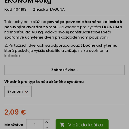
EKONOM 40kg
Kód
404193
Značka:
LAGUNA
Toto uchytenie slúži na
pevné pripevnenie horného kolieska k
posuvným dverám z vrchu
. Je vhodné pre systém
EKONOM
s
nosnosťou do
40 kg
. Vďaka svojej konštrukcii zabezpečí
spoľahlivé uchytenie dverí pri každodennom používaní.
⚠️ Pri ťažších dverách sa odporúča použiť
bočné uchytenie
,
ktoré poskytuje vyššiu stabilitu a znižuje riziko uvoľnenia
kolieska.
Technické parametre:
Zobraziť viac...
Typ: uchytenie kolieska na dvere (zhora)
Určené pre: posuvný systém
EKONOM 40 kg
Vhodné pre typ konštrukčného systému
Maximálna nosnosť:
40 kg
Montáž: priskrutkovaním z vrchu do dverí
Skrutky:
nie sú súčasťou balenia
Hlavné výhody:
2,09 €
Jednoduché uchytenie kolieska
– priama montáž z vrchu.
Vložiť do košíka
Množstvo
Spoľahlivé použitie
– vhodné pre ľahšie posuvné dvere.
