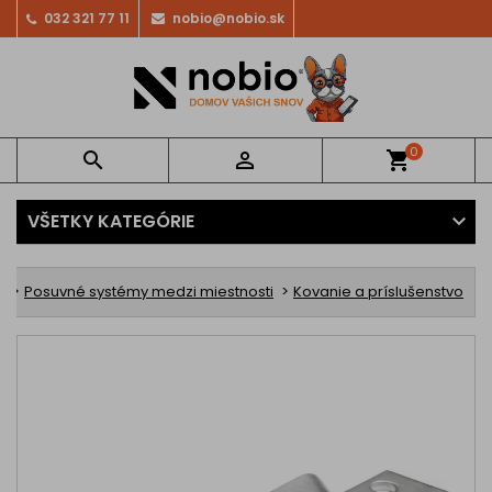
032 321 77 11
nobio@nobio.sk
0


shopping_cart
VŠETKY KATEGÓRIE
y
Posuvné systémy medzi miestnosti
Kovanie a príslušenstvo