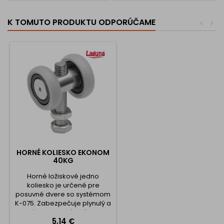
K TOMUTO PRODUKTU ODPORÚČAME
<
>
HORNÉ KOLIESKO EKONOM
40KG
Horné ložiskové jedno
koliesko je určené pre
posuvné dvere so systémom
K-075. Zabezpečuje plynulý a
tichý chod dverí, pričom je
Cena
5,14 €
vhodné pre dvere s