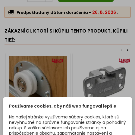
Kompaktná konštrukcia
– praktické riešenie pri
obmedzenom priestore.
26. 8. 2026
Predpokladaný dátum doručenia
-
.
Možnosť kombinácie
– pri ťažších dverách doplniť bočným
uchytením.
ZÁKAZNÍCI, KTORÍ SI KÚPILI TENTO PRODUKT, KÚPILI
👉 Uchytenie kolieska
EKONOM 40 kg
je určené pre ľahšie
TIEŽ:
posuvné dvere a poskytuje
jednoduchú montáž aj spoľahlivé
<
>
používanie
.
Používame cookies, aby náš web fungoval lepšie
Na našej stránke využívame súbory cookies, ktoré sú
SPODNÉ KOLIESKO FAST
BOČNÉ UCHYTENIE DVERÍ
nevyhnutné na správne fungovanie stránky a pohodlný
50KG
nákup. S vaším súhlasom ich používame aj na
prispôsobenie obsahu, zapamätanie nastavení a
Odolné spodné koliesko FAST
Bočné uchytenie je určené na