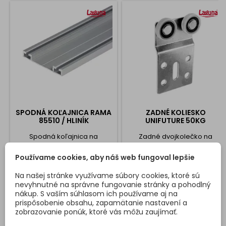
SPODNÁ KOĽAJNICA RAMA
ZADNÉ KOLIESKO
85510 / HLINÍK
UNIFUTURE 50KG
Spodná koľajnica na
Zadné dvojkolečko na
posuvné dvere do vstavanej
systém UNIFUTURE.
skrine. Dostupná v 7
Používame cookies, aby náš web fungoval lepšie
rozmeroch až do 6 metrov.
Komplet rozmery koľajnice
Na našej stránke využívame súbory cookies, ktoré sú
Cena
Cena
15,39 €
4,59 €
nájdete v obrázkoch
nevyhnutné na správne fungovanie stránky a pohodlný
nákup. S vaším súhlasom ich používame aj na
Vložiť do košíka
Vložiť do košíka


prispôsobenie obsahu, zapamätanie nastavení a
zobrazovanie ponúk, ktoré vás môžu zaujímať.