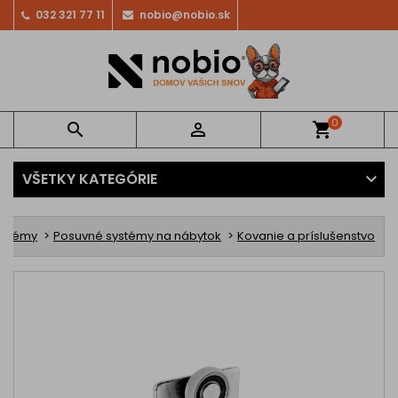
032 321 77 11
nobio@nobio.sk
0


shopping_cart
VŠETKY KATEGÓRIE
ystémy
Posuvné systémy na nábytok
Kovanie a príslušenstvo