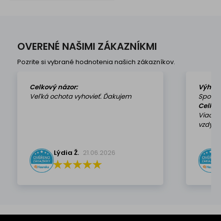
jednoducho skrátiť na
požadovaný rozmer.
Technické parametre:
Určenie: posuvné systémy
UNIFUTURE a...
OVERENÉ NAŠIMI ZÁKAZNÍKMI
Pozrite si vybrané hodnotenia našich zákazníkov.
Celkový názor:
Výhod
Veľká ochota vyhovieť. Ďakujem
Spokoj
Celkov
Viackr
vzdy k 
Lýdia Ž.
21.06.2026