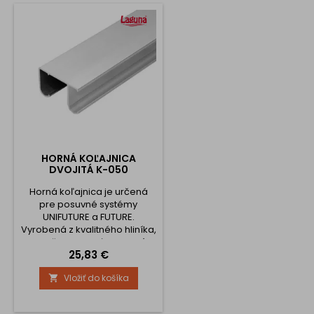
HORNÁ KOĽAJNICA
DVOJITÁ K-050
Horná koľajnica je určená
pre posuvné systémy
UNIFUTURE a FUTURE.
Vyrobená z kvalitného hliníka,
zaručuje vysokú pevnosť,
Cena
25,83 €
stabilitu a dlhú životnosť pri
každodennom používaní.
Vložiť do košíka

Koľajnica je dostupná v
dĺžkach 2 m, 3 m a 4 m a v
prípade potreby je možné ju