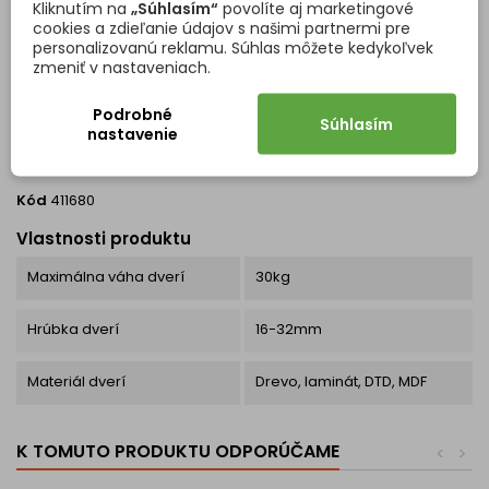
Kliknutím na
„Súhlasím“
povolíte aj marketingové
cookies a zdieľanie údajov s našimi partnermi pre
DETAILY PRODUKTU
OTÁZKY (FAQ)
personalizovanú reklamu. Súhlas môžete kedykoľvek
zmeniť v nastaveniach.
Podrobné
Súhlasím
nastavenie
Kód
411680
Vlastnosti produktu
Maximálna váha dverí
30kg
Hrúbka dverí
16-32mm
Materiál dverí
Drevo, laminát, DTD, MDF
K TOMUTO PRODUKTU ODPORÚČAME
<
>