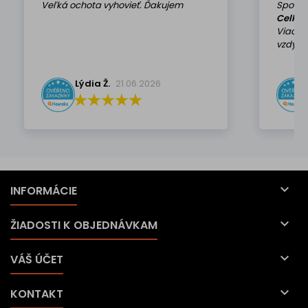
Veľká ochota vyhovieť. Ďakujem
Spokoj
Celkov
Viackr
vzdy k 
Lýdia Ž.
21.06.2026

INFORMÁCIE

ŽIADOSTI K OBJEDNÁVKAM

VÁŠ ÚČET

KONTAKT