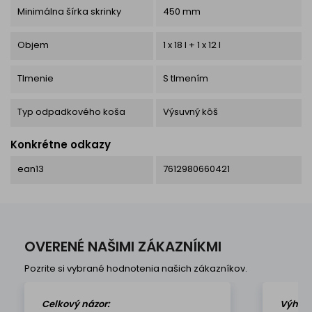
Minimálna šírka skrinky
450 mm
Objem
1 x 18 l + 1 x 12 l
Tlmenie
S tlmením
Typ odpadkového koša
Výsuvný kôš
Konkrétne odkazy
ean13
7612980660421
OVERENÉ NAŠIMI ZÁKAZNÍKMI
Pozrite si vybrané hodnotenia našich zákazníkov.
Celkový názor:
Výhod