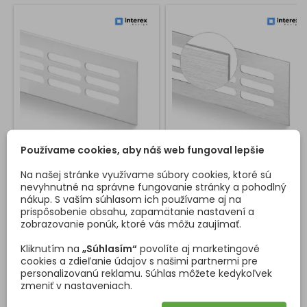
Používame cookies, aby náš web fungoval lepšie
VETRACIA MRIEŽKA HUGO /
VETRACIA MRIEŽKA HUGO /
BIELA LAKOVANÁ
BRÚSENÝ HLINÍK
Na našej stránke využívame súbory cookies, ktoré sú
nevyhnutné na správne fungovanie stránky a pohodlný
Vetracia mriežka vyrobená z
Vetracia mriežka vyrobená z
nákup. S vaším súhlasom ich používame aj na
hliníku a dostupná vo výškach
hliníku a dostupná vo výškach
prispôsobenie obsahu, zapamätanie nastavení a
60 , 80 , 100 , 130 a 150 mm.
60 , 80 , 100 , 130 a 150 mm.
zobrazovanie ponúk, ktoré vás môžu zaujímať.
Veľkosť montážneho otvoru
Veľkosť montážneho otvoru
nájdete v obrázkoch.
nájdete v obrázkoch.
Kliknutím na
„Súhlasím“
povolíte aj marketingové
Cena
Cena
6,01 €
6,01 €
Možnosť výberu dĺžky až 2
Možnosť výberu dĺžky až 2
cookies a zdieľanie údajov s našimi partnermi pre
metre. Vetracia mriežka je
metre. Vetracia mriežka je
personalizovanú reklamu. Súhlas môžete kedykoľvek
Vložiť do košíka
Vložiť do košíka


vhodná na odvetranie v
vhodná na odvetranie v
zmeniť v nastaveniach.
kuchyni ako aj do dosiek nad
kuchyni ako aj do dosiek nad
radiátor.
radiátor.