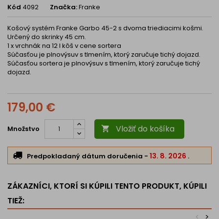
Kód
4092
Značka:
Franke
Košový systém Franke Garbo 45-2 s dvoma triediacimi košmi.
Určený do skrinky 45 cm.
1 x vrchnák na 12 l kôš v cene sortera
Súčasťou je plnovýsuv s tlmením, ktorý zaručuje tichý dojazd.
Súčasťou sortera je plnovýsuv s tlmením, ktorý zaručuje tichý
dojazd.
179,00 €
Vložiť do košíka
Množstvo

13. 8. 2026
Predpokladaný dátum doručenia
-
.
ZÁKAZNÍCI, KTORÍ SI KÚPILI TENTO PRODUKT, KÚPILI
TIEŽ:
<
>