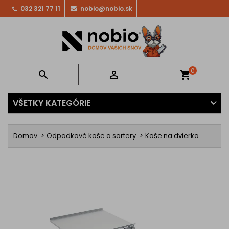
032 321 77 11
nobio@nobio.sk
0


shopping_cart
VŠETKY KATEGÓRIE
Domov
Odpadkové koše a sortery
Koše na dvierka