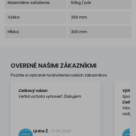
Maximálne zaťaženie
50kg / pár
Výška
250 mm
Hĺbka
300 mm
OVERENÉ NAŠIMI ZÁKAZNÍKMI
Pozrite si vybrané hodnotenia našich zákazníkov.
Celkový názor:
Výhod
Veľká ochota vyhovieť. Ďakujem
Spokoj
Celkov
Viackr
vzdy k 
Lýdia Ž.
21.06.2026