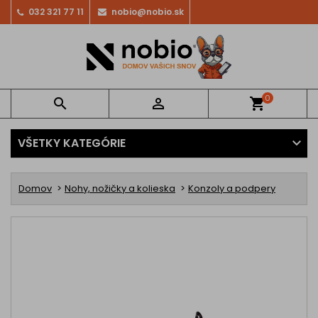
032 321 77 11
nobio@nobio.sk
0


shopping_cart
VŠETKY KATEGÓRIE
Domov
Nohy, nožičky a kolieska
Konzoly a podpery