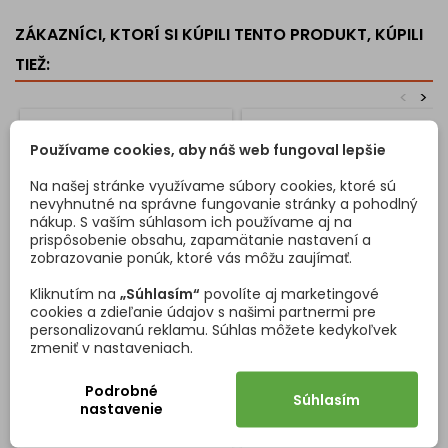
ZÁKAZNÍCI, KTORÍ SI KÚPILI TENTO PRODUKT, KÚPILI
TIEŽ:
<
>
Používame cookies, aby náš web fungoval lepšie
Na našej stránke využívame súbory cookies, ktoré sú
nevyhnutné na správne fungovanie stránky a pohodlný
nákup. S vaším súhlasom ich používame aj na
prispôsobenie obsahu, zapamätanie nastavení a
zobrazovanie ponúk, ktoré vás môžu zaujímať.
Kliknutím na
„Súhlasím“
povolíte aj marketingové
cookies a zdieľanie údajov s našimi partnermi pre
personalizovanú reklamu. Súhlas môžete kedykoľvek
ZÁMOK ROLETOVÝ R50N/19
NÁBYTKOVÉ KOLIESKO
NIKLOVÝ
TENTE AGILA 1470 75 MM /
zmeniť v nastaveniach.
BEZ BRZDY
Dĺžka vložky: 22 mm 2x
Dizajnové koliesko s
Podrobné
Obojstranný kľúč 1x Rozeta 1x
mäkčeným behúňom s
Súhlasím
nastavenie
Protiplech - PO 3
priemerom 75 mmKoliesko s
dvojitým guličkovým vencom