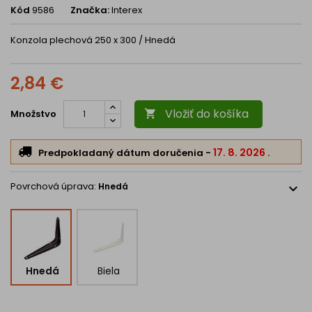
Kód
9586
Značka:
Interex
Konzola plechová 250 x 300 / Hnedá
2,84 €
Vložiť do košíka
Množstvo

17. 8. 2026
Predpokladaný dátum doručenia
-
.
Povrchová úprava:
Hnedá
expand_more
Hnedá
Biela