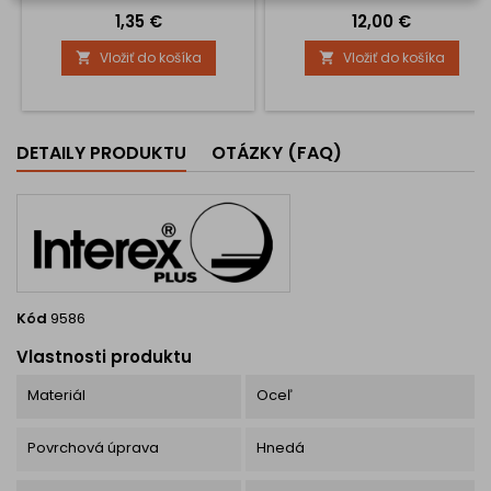
Podložka na uchytenie v
Cena
Cena
1,35 €
12,00 €
rozmere 60 x 60 mm
Vložiť do košíka
Vložiť do košíka


DETAILY PRODUKTU
OTÁZKY (FAQ)
Kód
9586
Vlastnosti produktu
Materiál
Oceľ
Povrchová úprava
Hnedá