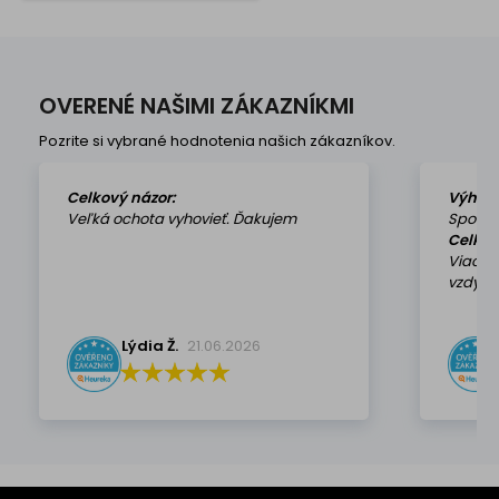
OVERENÉ NAŠIMI ZÁKAZNÍKMI
Pozrite si vybrané hodnotenia našich zákazníkov.
Celkový názor:
Výhod
Veľká ochota vyhovieť. Ďakujem
Spokoj
Celkov
Viackr
vzdy k 
Lýdia Ž.
21.06.2026