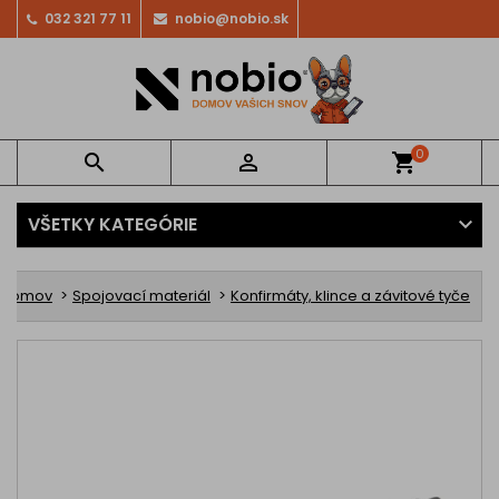
032 321 77 11
nobio@nobio.sk
0


shopping_cart
VŠETKY KATEGÓRIE
Domov
Spojovací materiál
Konfirmáty, klince a závitové tyče