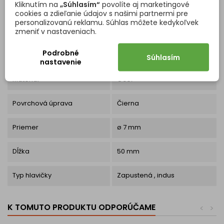
Kliknutím na
„Súhlasím“
povolíte aj marketingové
cookies a zdieľanie údajov s našimi partnermi pre
personalizovanú reklamu. Súhlas môžete kedykoľvek
zmeniť v nastaveniach.
Kód
8633
Podrobné
Súhlasím
Vlastnosti produktu
nastavenie
Materiál
Oceľ
Povrchová úprava
Čierna
Priemer
ø 7 mm
Dĺžka
50 mm
Typ hlavičky
Zapustená , indus
K TOMUTO PRODUKTU ODPORÚČAME
<
>