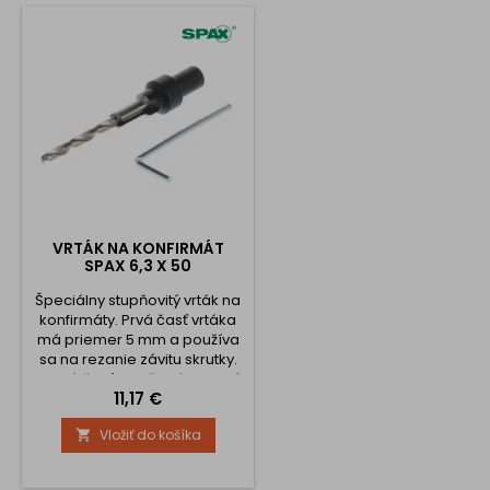
VRTÁK NA KONFIRMÁT
SPAX 6,3 X 50
Špeciálny stupňovitý vrták na
konfirmáty. Prvá časť vrtáka
má priemer 5 mm a používa
sa na rezanie závitu skrutky.
Druhá časť je určená na prvý
Cena
11,17 €
stupeň zápustnej hlavy
skrutky, posledná časť je
Vložiť do košíka

skosenie hornej časti
zápustnej časti skrutky.