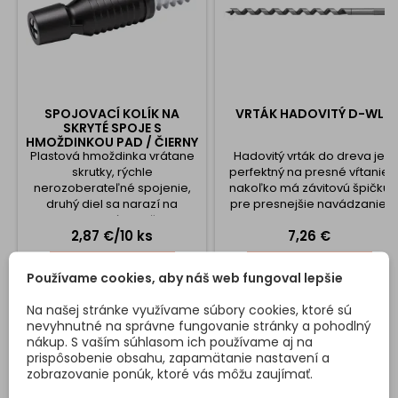
SPOJOVACÍ KOLÍK NA
VRTÁK HADOVITÝ D-WL
SKRYTÉ SPOJE S
HMOŽDINKOU PAD / ČIERNY
Plastová hmoždinka vrátane
- 10KS
Hadovitý vrták do dreva je
skrutky, rýchle
perfektný na presné vŕtanie
nerozoberateľné spojenie,
nakoľko má závitovú špičku
druhý diel sa narazí na
pre presnejšie navádzanie.
naskrutkovanú hmoždinku.
Cena
Cena
2,87 €/10 ks
7,26 €
Vŕtanie: Hmoždinka - 8 x
30mm, Skrutka - 5 x 11mm.
Vložiť do košíka
Vložiť do košíka


Priemer hmoždinky - 9,3 mm.
Používame cookies, aby náš web fungoval lepšie
Doporučená hrúbka
materiálu pre použitie 18 mm
Na našej stránke využívame súbory cookies, ktoré sú
Pred použitím odporúčame
nevyhnutné na správne fungovanie stránky a pohodlný
urobiť skúšku, či sa
DETAILY PRODUKTU
OTÁZKY (FAQ)
nákup. S vaším súhlasom ich používame aj na
hmoždinka neroztrhne /
prispôsobenie obsahu, zapamätanie nastavení a
nepoškodí drevotrieskovú
zobrazovanie ponúk, ktoré vás môžu zaujímať.
dosku. Cena je za...