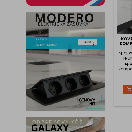
KOVA
KOMP
Spojov
je u
spo
kompa
do
Pred
riešen

montá
dôraz
sp
zaro
Vďa
prev
naj
kompa