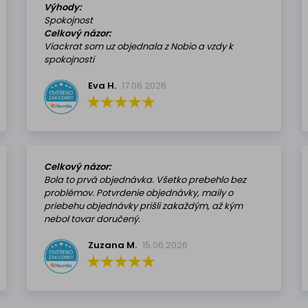
Výhody:
Spokojnost
Celkový názor:
Viackrat som uz objednala z Nobio a vzdy k
spokojnosti
Eva H.
17.06.2026
Celkový názor:
Bola to prvá objednávka. Všetko prebehlo bez
problémov. Potvrdenie objednávky, maily o
priebehu objednávky prišli zakaždým, až kým
nebol tovar doručený.
Zuzana M.
15.06.2026