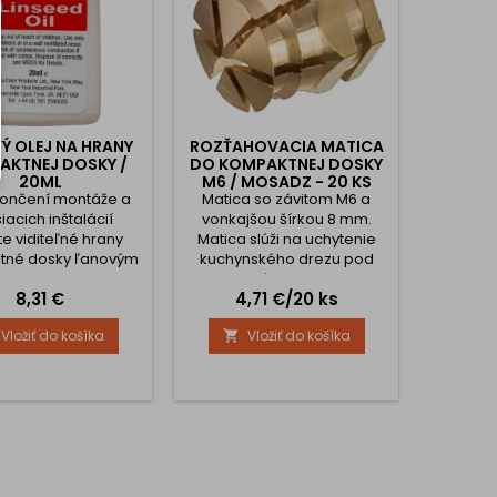
Ý OLEJ NA HRANY
ROZŤAHOVACIA MATICA
AKTNEJ DOSKY /
DO KOMPAKTNEJ DOSKY
20ML
M6 / MOSADZ - 20 KS
ončení montáže a
Matica so závitom M6 a
iacich inštalácií
vonkajšou šírkou 8 mm.
te viditeľné hrany
Matica slúži na uchytenie
tné dosky ľanovým
kuchynského drezu pod
. Olej naneste na
kompaktnú dosku alebo na
Cena
Cena
8,31 €
4,71 €/20 ks
u v tenkej vrstve
uchytenie konštrukcie stola.
u tkaninou alebo
Po osadení a naskrutkovaní
Vložiť do košíka
Vložiť do košíka

u. Následne utrite
šróbu sa matica roztiahne
ha a vyleštite. Po
čím zabezpečí pevný spoj.
tení olejom získa
Uvedená cena je za balenie
lesk zvýrazňujúci
20 ks
zivitu kompaktnej
ovnej dosky.Pred
ním je odporúčané
obrúsiť brúsnym...