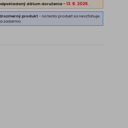
13. 8. 2026
edpokladaný dátum doručenia
-
.
drozmerný produkt
- na tento produkt sa nevzťahuje
va zadarmo