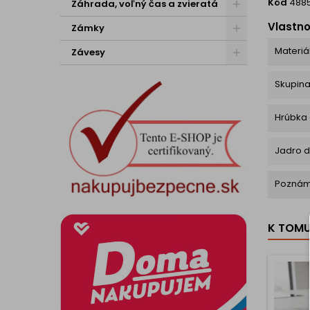
Kód
488
Záhrada, voľný čas a zvieratá
Vlastno
Zámky
Materiá
Závesy
Skupin
Hrúbka
Jadro 
Pozná
K TOM