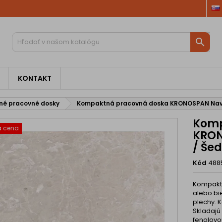

KONTAKT
é pracovné dosky
Kompaktná pracovná doska KRONOSPAN Navo
Komp
á cena
KRON
/ Šed
Kód
488
Kompaktn
alebo bi
plechy. 
Skladajú
fenolovo