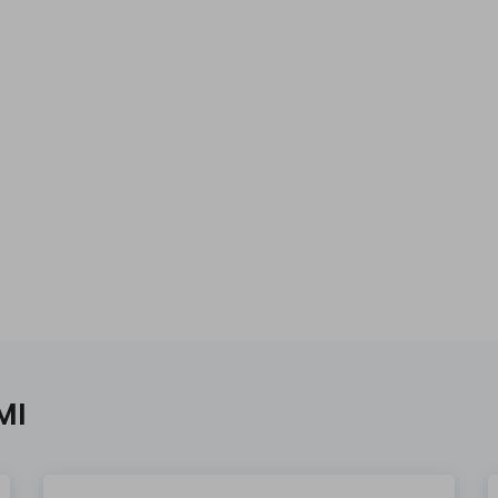
obné materiály),
pričom...
MI