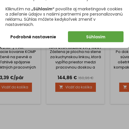
Kliknutím na
„Súhlasím“
povolíte aj marketingové cookies
a zdieľanie údajov s našimi partnermi pre personalizovanú
reklamu. Súhlas môžete kedykoľvek zmeniť v
nastaveniach.
Podrobné nastavenie
Súhlasím
NIE NA SPÁJANIE
ZÁSTENA K PRACOVNEJ
ĽANOV
AKTNÝCH DOSIEK
DOSKE KRONOSPAN
KOMP
KOMP / PÁR
NAVONA KRÉMOVÁ / K367
acie kovanie KOMP
Zástena je plocha na stene
Po dok
rčené na pevné a
za kuchynskou linkou, ktorá
súvis
ľahlivé spájanie
vypĺňa priestor medzi
ošetri
ktných pracovných
pracovnou doskou a
kompak
siek a panelov.
hornými skrinkami
olejom
Cena
Cena
Základná
3,39 €/pár
144,86 €
stavuje efektívne
upevnenými na stene. Je
hran
160,96 €
ie pre profesionálnu
vhodným doplnkom k
mäkko
cena
Vložiť do košíka
Vložiť do košíka


ž, kde je kladený
pracovnej doske, bežne sú
špongio
 na vysokú pevnosť
z rovnakého materiálu (čo
do suc
oja a precízne
znamená, že sú rovnako
napus
vnanie materiálu.
odolné voči mechanickému
hrana 
ka kompaktnému
poškodeniu), zástena je len
exklu
edeniu je ideálne
tenšia. PONÚKAME VÁM
prac
mä pre tenšie a
MOŽNOSŤ ÚPRAV DOSIEK NA
napúšťa
ktné dosky (HPL a
MIERU ! Na výber máte...
hranu 