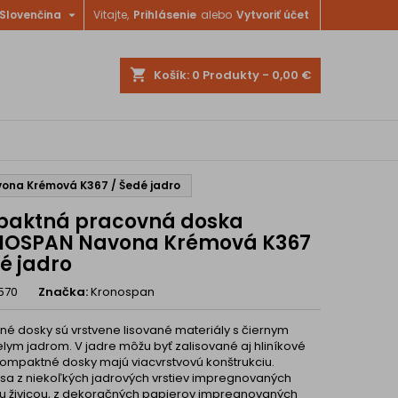

Slovenčina
Vitajte,
Prihlásenie
alebo
Vytvoriť účet
shopping_cart
Košík:
0
Produkty - 0,00 €
na Krémová K367 / Šedé jadro
aktná pracovná doska
OSPAN Navona Krémová K367
é jadro
570
Značka:
Kronospan
é dosky sú vrstvene lisované materiály s čiernym
elym jadrom. V jadre môžu byť zalisované aj hliníkové
Kompaktné dosky majú viacvrstvovú konštrukciu.
 sa z niekoľkých jadrových vrstiev impregnovaných
u živicou, z dekoračných papierov impregnovaných