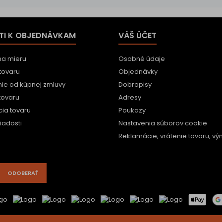
TI K OBJEDNÁVKAM
VÁŠ ÚČET
na mieru
Osobné údaje
tovaru
Objednávky
ie od kúpnej zmluvy
Dobropisy
tovaru
Adresy
ia tovaru
Poukazy
iadosti
Nastavenia súborov cookie
Reklamácie, vrátenie tovaru, vým