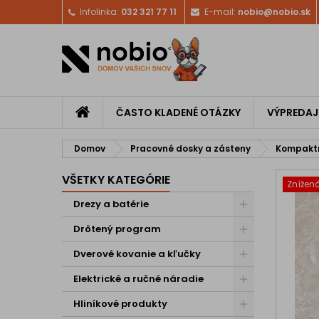
Infolinka:
032 321 77 11
E-mail:
nobio@nobio.sk
ČASTO KLADENÉ OTÁZKY
VÝPREDAJ
Domov
Pracovné dosky a zásteny
Kompaktn
VŠETKY KATEGÓRIE
Znížen
Drezy a batérie
Drôtený program
Dverové kovanie a kľučky
Elektrické a ručné náradie
Hliníkové produkty