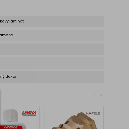
kový laminát
 kameňa
nný dekor
<
>