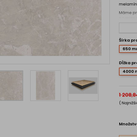
melamíno
Máme pro
na mieru 
nobio@no
Vlastno
Šírka p
odolno
odolno
650 
odolno
rozmer
Dĺžka p
samon
dobrá
4000
dosiek
mimori
zdravo
ľahko 
1 208,8
ľahká 
( Najniž
Množstv