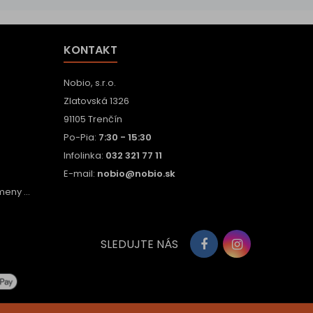
KONTAKT
Nobio, s.r.o.
Zlatovská 1326
91105 Trenčín
Po-Pia:
7:30 - 15:30
Infolinka:
032 321 77 11
E-mail:
nobio@nobio.sk
eny ...
SLEDUJTE NÁS