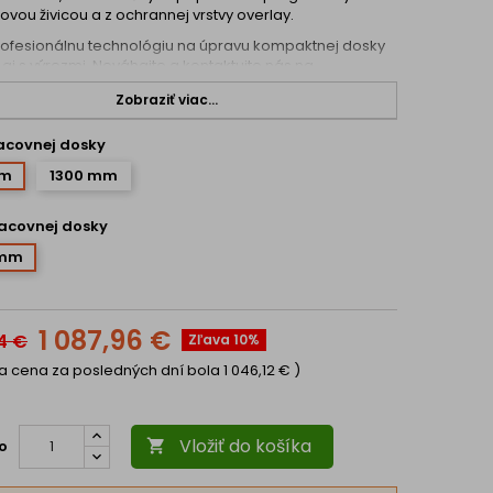
vou živicou a z ochrannej vrstvy overlay.
fesionálnu technológiu na úpravu kompaktnej dosky
aj s výrezmi. Neváhajte a kontaktujte nás na
bio.sk alebo na 032 321 77 11
Zobraziť viac...
sti kompaktných dosiek:
racovnej dosky
sť proti pôsobeniu vlhkosti a vody,
sť voči extrémnym teplotám (-80 °C~+120°C)
mm
1300 mm
sť proti nárazu a oderu,
ová stálosť, v závislosti od hrúbky spĺňajú aj
racovnej dosky
osnú funkciu,
 požiarna odolnosť vybraných typov kompaktných
 mm
,
adne odolné proti chemikáliám,
tne nezávadné aj pri styku s potravinami,
opracovateľný materiál,
1 087,96 €
4 €
Zľava 10%
údržba a čistenie.
šia cena za posledných dní bola
1 046,12 €
)
Vložiť do košíka
o
