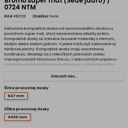
Bromo super mat (Šedé jadro) /
0724 NTM
Kód
481220
Značka:
Fenix
Exkluzívna kompaktná doska od renomovaného výrobcu s
povrchom super mat , ktorý nezanecháva otlačky prstov.
Kompaktné dosky sú vrstvene lisované materiály s čiernym ,
šedým alebo bielym jadrom. V jadre môžu byť zalisované aj
hliníkové plechy. Kompaktné dosky majú viacvrstvovú
konštrukciu. Skladajú sa z niekoľkých jadrových vrstiev
impregnovaných fenolovou živicou, z dekoračných papierov
impregnovaných melamínovou živicou a z ochrannej vrstvy
overlay.
Zobraziť viac...
Máme profesionálnu technológiu na úpravu kompaktnej dosky
na mieru aj s výrezmi. Neváhajte a kontaktujte nás na
Šírka pracovnej dosky
nobio@nobio.sk alebo na 032 321 77 11
647 mm
Vlastnosti kompaktných dosiek:
Dĺžka pracovnej dosky
odolnosť proti pôsobeniu vlhkosti a vody,
4000 mm
odolnosť voči extrémnym teplotám (-80 °C~+120°C)
odolnosť proti nárazu a oderu,