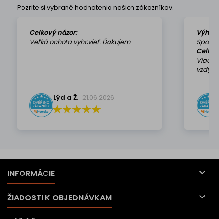
Pozrite si vybrané hodnotenia našich zákazníkov.
Celkový názor:
Výhod
Veľká ochota vyhovieť. Ďakujem
Spokoj
Celkov
Viackr
vzdy k 
Lýdia Ž.
21.06.2026

INFORMÁCIE

ŽIADOSTI K OBJEDNÁVKAM