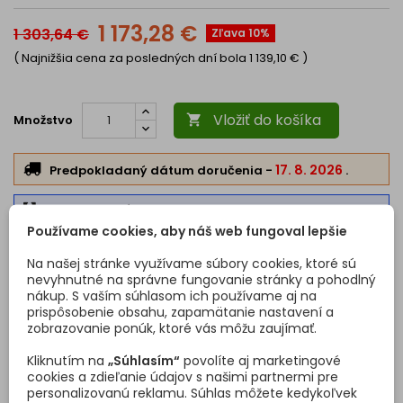
rozmerová stálosť, v závislosti od hrúbky spĺňajú aj
samonosnú funkciu,
1 173,28 €
1 303,64 €
Zľava 10%
dobrá požiarna odolnosť vybraných typov kompaktných
dosiek,
( Najnižšia cena za posledných dní bola
1 139,10 €
)
mimoriadne odolné proti chemikáliám,
zdravotne nezávadné aj pri styku s potravinami,
ľahko opracovateľný materiál,
ľahká údržba a čistenie.
Vložiť do košíka
Množstvo

17. 8. 2026
Predpokladaný dátum doručenia
-
.
Nadrozmerný produkt
- na tento produkt sa
nevzťahuje doprava zadarmo
Používame cookies, aby náš web fungoval lepšie
Na našej stránke využívame súbory cookies, ktoré sú
nevyhnutné na správne fungovanie stránky a pohodlný
POPIS
DETAILY PRODUKTU
OTÁZKY (FAQ)
nákup. S vaším súhlasom ich používame aj na
prispôsobenie obsahu, zapamätanie nastavení a
zobrazovanie ponúk, ktoré vás môžu zaujímať.
Kliknutím na
„Súhlasím“
povolíte aj marketingové
cookies a zdieľanie údajov s našimi partnermi pre
Kód
481220
personalizovanú reklamu. Súhlas môžete kedykoľvek