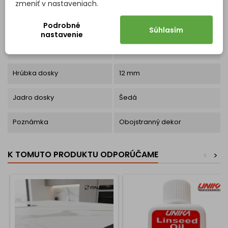
zmeniť v nastaveniach.
Vlastnosti produktu
Materiál
Vysokotlakový laminát
Podrobné
Súhlasím
nastavenie
Skupina
Imitácia kameňa
Hrúbka dosky
12 mm
Jadro dosky
Šedá
Poznámka
Obojstranný dekor
K TOMUTO PRODUKTU ODPORÚČAME
<
>