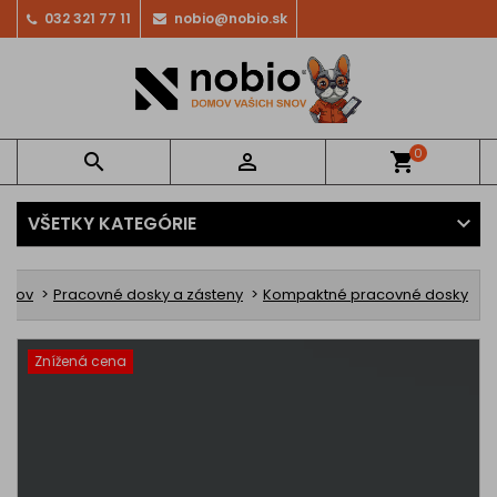
032 321 77 11
nobio@nobio.sk
0


shopping_cart
VŠETKY KATEGÓRIE
omov
Pracovné dosky a zásteny
Kompaktné pracovné dosky
Znížená cena