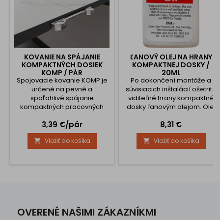
KOVANIE NA SPÁJANIE
ĽANOVÝ OLEJ NA HRANY
KOMPAKTNÝCH DOSIEK
KOMPAKTNEJ DOSKY /
KOMP / PÁR
20ML
Spojovacie kovanie KOMP je
Po dokončení montáže a
určené na pevné a
súvisiacich inštalácií ošetrite
spoľahlivé spájanie
viditeľné hrany kompaktné
kompaktných pracovných
dosky ľanovým olejom. Olej
dosiek a panelov.
naneste na hranu v tenkej
Cena
Cena
3,39 €/pár
8,31 €
Predstavuje efektívne
vrstve mäkkou tkaninou
riešenie pre profesionálnu
alebo špongiou. Následne
Vložiť do košíka
Vložiť do košíka


montáž, kde je kladený dôraz
utrite do sucha a vyleštite. Po
na vysokú pevnosť spoja a
napustení olejom získa hrana
precízne zarovnanie
lesk zvýrazňujúci exkluzivitu
materiálu. Vďaka
kompaktnej pracovnej
kompaktnému prevedeniu je
dosky.Pred napúšťaním je
ideálne najmä pre tenšie a
odporúčané hranu obrúsiť
kompaktné dosky (HPL a
brúsnym...
podobné materiály),
OVERENÉ NAŠIMI ZÁKAZNÍKMI
pričom...