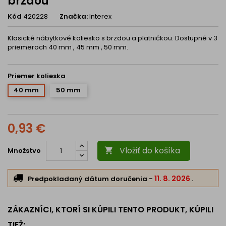
brzdou
Kód
420228
Značka:
Interex
Klasické nábytkové koliesko s brzdou a platničkou. Dostupné v 3
priemeroch 40 mm , 45 mm , 50 mm.
Priemer kolieska
40 mm
50 mm
0,93 €
Vložiť do košíka
Množstvo

11. 8. 2026
Predpokladaný dátum doručenia
-
.
ZÁKAZNÍCI, KTORÍ SI KÚPILI TENTO PRODUKT, KÚPILI
TIEŽ: