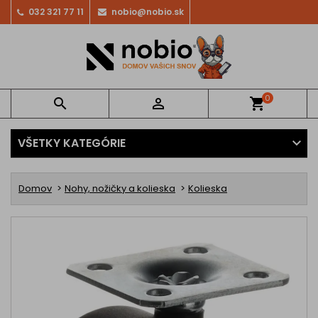
032 321 77 11
nobio@nobio.sk
0


shopping_cart
VŠETKY KATEGÓRIE
Domov
Nohy, nožičky a kolieska
Kolieska