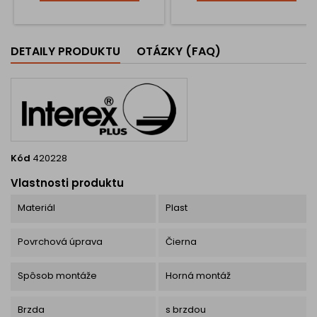
aby zvládli aj tie
najnáročnejšie úlohy, ktoré si
vyžadujú maximálnu silu a
spoľahlivosť. Či už potrebuje
DETAILY PRODUKTU
OTÁZKY (FAQ)
pripevniť ťažké predmety vo
vašej dielni, organizovať...
Kód
420228
Vlastnosti produktu
Materiál
Plast
Povrchová úprava
Čierna
Spôsob montáže
Horná montáž
Brzda
s brzdou