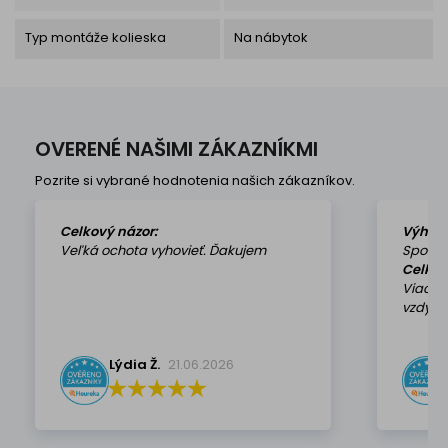
Typ montáže kolieska
Na nábytok
OVERENÉ NAŠIMI ZÁKAZNÍKMI
Pozrite si vybrané hodnotenia našich zákazníkov.
Celkový názor:
Výhod
Veľká ochota vyhovieť. Ďakujem
Spokoj
Celkov
Viackr
vzdy k 
Lýdia Ž.
21.06.2026