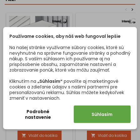
<
>
Používame cookies, aby náš web fungoval lepšie
Na našej stránke využívame súbory cookies, ktoré sú
nevyhnutné na správne fungovanie stránky a pohodlný
nákup. S vaším súhlasom ich používame aj na
prispôsobenie obsahu, zapamätanie nastavení a
zobrazovanie ponúk, ktoré vás môžu zaujímať.
Kliknutím na
„Súhlasím“
povolíte aj marketingové
SADA 10KS VYSOKO-
OBYČAJNÝ VÝSUV S
cookies a zdieľanie údajov s našimi partnermi pre
ZÁŤAŽOVÉ MAGNETY NA
KOLIEČKOM - BIELY
STENU QUADRA / CHRÓM
personalizovanú reklamu. Súhlas môžete kedykoľvek
Najsilnejšie magnety pre
Obyčajný výsuv na zásuvku
zmeniť v nastaveniach.
vaše potreby Predstavujeme
dostupný v 7 dĺžkach. Cena je
vám sadu 10 kusov vysoko-
za set na komplet jednu
Podrobné
záťažových magnetov na
zásuvku.
Súhlasím
nastavenie
stenu, vyrobených z
Cena
Cena
1,94 €/10ks
3,73 €/pár
najkvalitnejších
neodymových zliatin. Tieto
Vložiť do košíka
Vložiť do košíka


magnety sú navrhnuté tak,