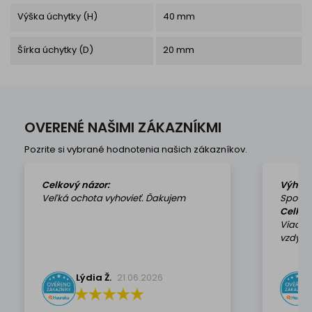
Výška úchytky (H)
40 mm
Šírka úchytky (D)
20 mm
OVERENÉ NAŠIMI ZÁKAZNÍKMI
Pozrite si vybrané hodnotenia našich zákazníkov.
Celkový názor:
Výhod
Veľká ochota vyhovieť. Ďakujem
Spokoj
Celkov
Viackr
vzdy k 
Lýdia Ž.
21.06.2026