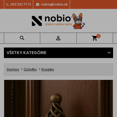
032 321 77 11
nobio@nobio.sk
0


shopping_cart
VŠETKY KATEGÓRIE
Domov
Úchytky
Knopky