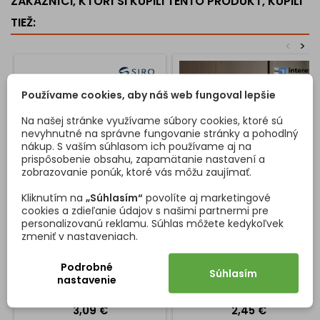
ZÁKAZNÍCI, KTORÍ SI KÚPILI TENTO PRODUKT, KÚPILI
Jednoduchá montáž
– skrutka je súčasťou balenia.
TIEŽ:
Odolné prevedenie
– spoľahlivé používanie na dlhé roky.
<
>
👉 Rustikálna úchytka – knopka je ideálnou voľbou pre každého,
kto chce
zvýrazniť štýl nábytku a pridať mu nadčasový
Používame cookies, aby náš web fungoval lepšie
vzhľad
.
Na našej stránke využívame súbory cookies, ktoré sú
nevyhnutné na správne fungovanie stránky a pohodlný
nákup. S vaším súhlasom ich používame aj na
prispôsobenie obsahu, zapamätanie nastavení a
zobrazovanie ponúk, ktoré vás môžu zaujímať.
Kliknutím na
„Súhlasím“
povolíte aj marketingové
cookies a zdieľanie údajov s našimi partnermi pre
KNOPKA MAURO /
KNOPKA CAMORA / ZLATÁ
personalizovanú reklamu. Súhlas môžete kedykoľvek
STAROMOSADZ - BÉŽOVÝ
LESKLÁ
PLAST
zmeniť v nastaveniach.
Veľmi elegantná dizajnová
Knopka CAMORA v luxusnom
nábytková úchytka vhodná
zlatom lesklom prevedení je
Podrobné
do rustikálnych interiérov
výnimočným dizajnovým
Súhlasím
nastavenie
prvkom, ktorý dodá vášmu
nábytku nádych elegancie a
Cena
Cena
3,09 €
2,45 €
exkluzivity. Jej čistý tvar a