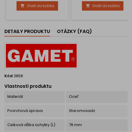
očarujúci vysoko lesklý
Vložiť do košíka
Vložiť do košíka


povrch sa krásne odrážajú v
svetle a vytvárajú dojem
precízneho a hodnotného
spracovania. Vyrobená z
kvalitného kovu s prémiovou
DETAILY PRODUKTU
OTÁZKY (FAQ)
zlatou povrchovou úpravou
ponúka dlhú...
Kód
3858
Vlastnosti produktu
Materiál
Oceľ
Povrchová úprava
Staromosadz
Celková dĺžka úchytky (L)
76 mm