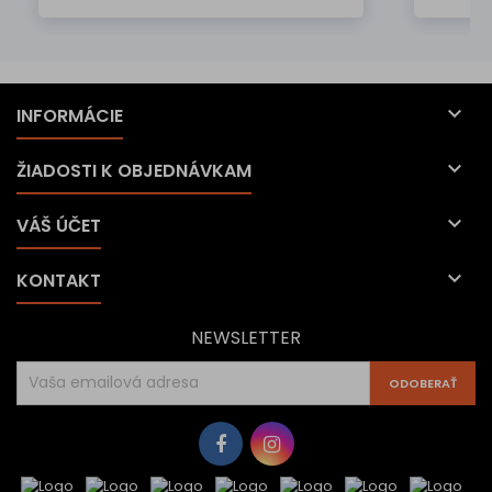

INFORMÁCIE

ŽIADOSTI K OBJEDNÁVKAM

VÁŠ ÚČET

KONTAKT
NEWSLETTER