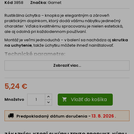
Kód
3858
Značka:
Gamet
Rustikálna úchytka – knopka je elegantným a zároveň
praktickým doplnkom, ktorý dodá vášmu nábytku jedinečný
charakter. Vďaka kvalitnému spracovaniu je nielen estetická,
ale aj odolná pri každodennom používaní.
Montáž je veľmi jednoduchá – v balení sa nachádza aj
skrutka
na uchytenie
, takže úchytku môžete ihneď nainštalovať.
Technické parametre:
Výška:
40 mm
Zobraziť viac...
Dĺžka:
76 mm
Šírka:
20 mm
5,24 €
Štýl: rustikálny
Montáž: pomocou priloženej skrutky (súčasť produktu)
Vložiť do košíka
Množstvo

Hlavné výhody:
Rustikálny dizajn
– originálny doplnok pre klasický aj
13. 8. 2026
Predpokladaný dátum doručenia
-
.
vintage nábytok.
Praktická veľkosť
– pohodlné uchopenie pri otváraní
dvierok či zásuviek.