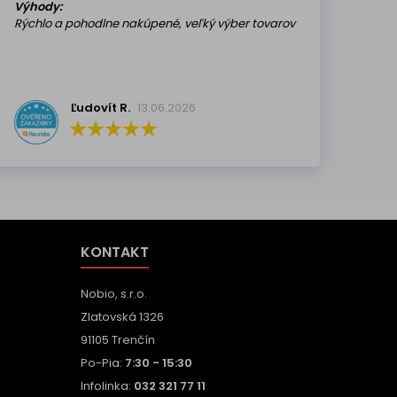
Výhody:
Rýchlo a pohodlne nakúpené, veľký výber tovarov
Ľudovít R.
13.06.2026
KONTAKT
Nobio, s.r.o.
Zlatovská 1326
91105 Trenčín
Po-Pia:
7:30 - 15:30
Infolinka:
032 321 77 11