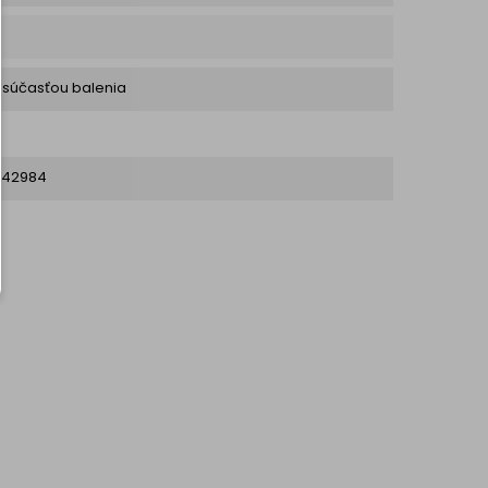
e súčasťou balenia
042984