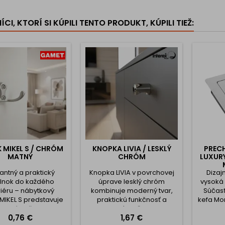
jedno
CI, KTORÍ SI KÚPILI TENTO PRODUKT, KÚPILI TIEŽ:
Knopka L
hľadajú 
dotvorí v
K MIKEL S / CHRÓM
KNOPKA LIVIA / LESKLÝ
PREC
MATNÝ
CHRÓM
LUXURY
antný a praktický
Knopka LIVIA v povrchovej
Dizaj
lnok do každého
úprave lesklý chróm
vysoká 
riéru – nábytkový
kombinuje moderný tvar,
Súčasť
 MIKEL S predstavuje
praktickú funkčnosť a
kefa Mon
ahlivé riešenie na
luxusný vzhľad. Jej
Cena
Cena
0,76 €
1,67 €
senie oblečenia,
kompaktný valcovitý dizajn