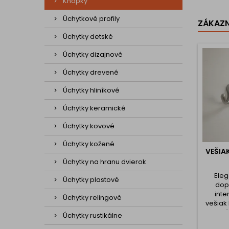
Knopky
Úchytkové profily
ZÁKAZNÍ
Úchytky detské
Úchytky dizajnové
Úchytky drevené
Úchytky hliníkové
Úchytky keramické
Úchytky kovové
Úchytky kožené
VEŠIA
Úchytky na hranu dvierok
Eleg
Úchytky plastové
dop
inte
Úchytky relingové
vešiak
spoľ
Úchytky rustikálne
zave