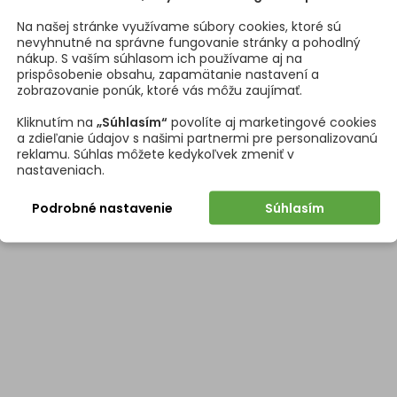
Na našej stránke využívame súbory cookies, ktoré sú
chytky (D)
Ø 20 mm
nevyhnutné na správne fungovanie stránky a pohodlný
nákup. S vaším súhlasom ich používame aj na
mka
Skrutka j
prispôsobenie obsahu, zapamätanie nastavení a
zobrazovanie ponúk, ktoré vás môžu zaujímať.
tne odkazy
Kliknutím na
„Súhlasím“
povolíte aj marketingové cookies
a zdieľanie údajov s našimi partnermi pre personalizovanú
8596492
reklamu. Súhlas môžete kedykoľvek zmeniť v
nastaveniach.
Podrobné nastavenie
Súhlasím