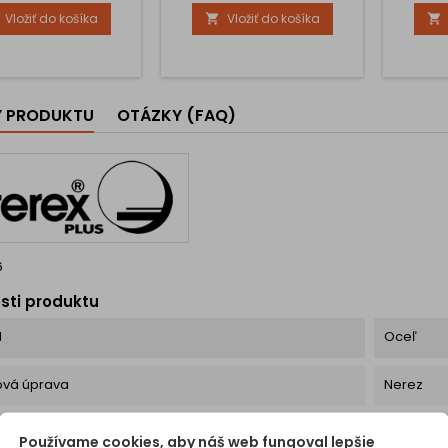
kov či kuchynského
doplnený o ergonomické
Vložiť do košíka
Vložiť do košíka


enstva. Jeho čistý a
bočné vybratie poskytuje
sový dizajn ľahko
príjemné a pevné
e do moderných aj
uchopenie, čo uľahčuje
ických priestorov.
otváranie dvierok či
é vlastnosti: Predná
zásuviek. Lesklý chrómový
áž – jednoduchá
povrch dodáva knopke
Y PRODUKTU
OTÁZKY (FAQ)
cia z prednej strany
výrazný, žiarivý efekt, ktorý
alebo nábytku pre...
krásne zapadne do
moderných,...
6
sti produktu
l
Oceľ
ová úprava
Nerez
chytky (H)
28 mm
Používame cookies, aby náš web fungoval lepšie