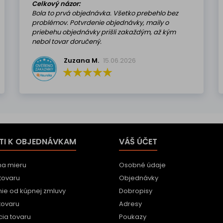
Celkový názor:
Bola to prvá objednávka. Všetko prebehlo bez
problémov. Potvrdenie objednávky, maily o
priebehu objednávky prišli zakaždým, až kým
nebol tovar doručený.
Zuzana M.
15.06.2026
TI K OBJEDNÁVKAM
VÁŠ ÚČET
na mieru
Osobné údaje
tovaru
Objednávky
ie od kúpnej zmluvy
Dobropisy
tovaru
Adresy
ia tovaru
Poukazy