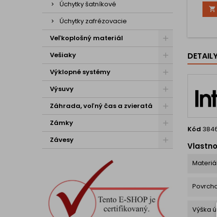
dopln
Úchytky šatníkové

prísluš
nadča
Úchytky zafrézovacie
zapadn
klas
Veľkoplošný materiál
Kľúčov
mont
Vešiaky
DETAIL
inštalá
steny 
Výklopné systémy
Výsuvy
Záhrada, voľný čas a zvieratá
Zámky
Kód
384
Závesy
Vlastno
Materiá
Povrch
Výška ú