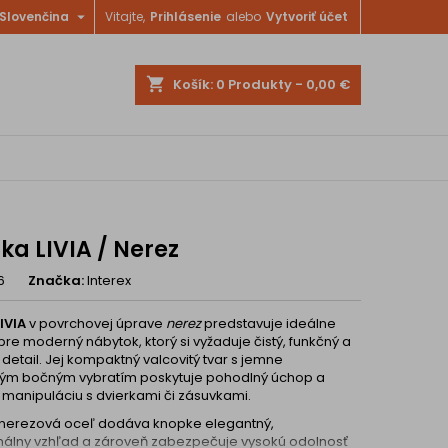

Slovenčina
Vitajte,
Prihlásenie
alebo
Vytvoriť účet
shopping_cart
Košík:
0
Produkty - 0,00 €
ka LIVIA / Nerez
6
Značka:
Interex
LIVIA
v povrchovej úprave
nerez
predstavuje ideálne
pre moderný nábytok, ktorý si vyžaduje čistý, funkčný a
 detail. Jej kompaktný valcovitý tvar s jemne
ým bočným vybratím poskytuje pohodlný úchop a
 manipuláciu s dvierkami či zásuvkami.
nerezová oceľ dodáva knopke elegantný,
nálny vzhľad a zároveň zabezpečuje vysokú odolnosť