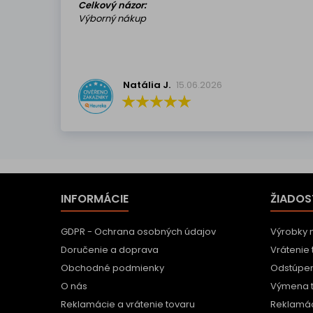
Celkový názor:
Výborný nákup
Natália J.
15.06.2026
INFORMÁCIE
ŽIADOS
GDPR - Ochrana osobných údajov
Výrobky 
Doručenie a doprava
Vrátenie 
Obchodné podmienky
Odstúpen
O nás
Výmena 
Reklamácie a vrátenie tovaru
Reklamác