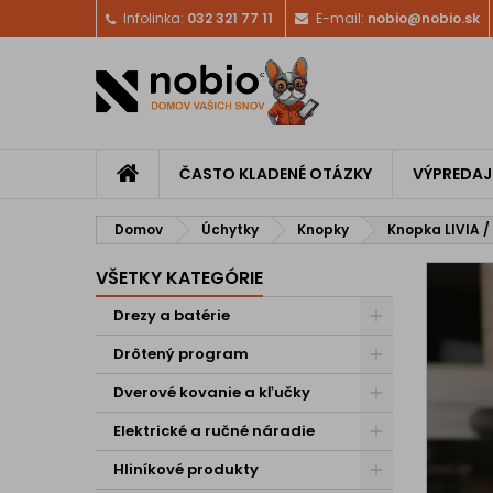
Infolinka:
032 321 77 11
E-mail:
nobio@nobio.sk
ČASTO KLADENÉ OTÁZKY
VÝPREDAJ
Domov
Úchytky
Knopky
Knopka LIVIA /
VŠETKY KATEGÓRIE
Drezy a batérie
Drôtený program
Dverové kovanie a kľučky
Elektrické a ručné náradie
Hliníkové produkty