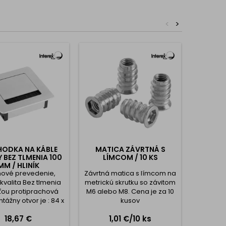
duchá a rýchla montáž
<
>
IVIA / Nerez
je skvelou voľbou pre všetkých, ktorí
kvalitný, moderný a ergonomicky tvarovaný úchyt, ktorý
zhľad nábytku a zaručí dlhú životnosť.
HODKA NA KÁBLE
MATICA ZÁVRTNÁ S
HLINÍK
 BEZ TLMENIA 100
LÍMCOM / 10 KS
LL-01 N
MM / HLINÍK
nové prevedenie,
Závrtná matica s límcom na
Hliníková
kvalita Bez tlmenia
metrickú skrutku so závitom
moder
ou protiprachová
M6 alebo M8. Cena je za 10
riešen
tážny otvor je : 84 x
kusov
kuchynsk
82 mm
či inte
Cena
Cena
18,67 €
1,01 €/10 ks
Poskytuje