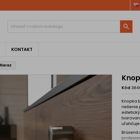

KONTAKT
 Nerez
Knop
Kód
384
Knopka
riešenie 
estetický
tvarovan
uľahčuje
Brúsená 
profesio