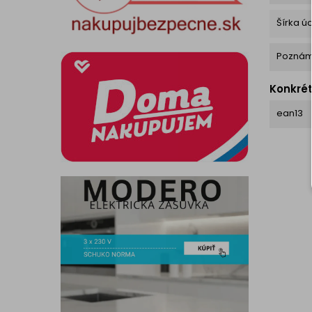
Šírka ú
Pozná
Konkré
ean13