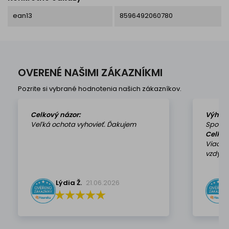
ean13
8596492060780
OVERENÉ NAŠIMI ZÁKAZNÍKMI
Pozrite si vybrané hodnotenia našich zákazníkov.
Celkový názor:
Výhod
Veľká ochota vyhovieť. Ďakujem
Spokoj
Celkov
Viackr
vzdy k 
Lýdia Ž.
21.06.2026