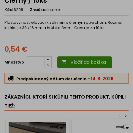
Čierny / 10ks
Kód
6298
Značka:
Interex
Plastový nastrelovací klzák mini s čiernym povrchom. Rozmer
klzáku je 38 x 16 mm a hrúbka 3mm. Cena je za 10 ks.
0,54 €
Vložiť do košíka
Množstvo

14. 8. 2026
Predpokladaný dátum doručenia
-
.
ZÁKAZNÍCI, KTORÍ SI KÚPILI TENTO PRODUKT, KÚPILI
TIEŽ:
<
>