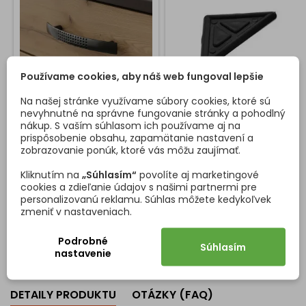
Používame cookies, aby náš web fungoval lepšie
Na našej stránke využívame súbory cookies, ktoré sú
nevyhnutné na správne fungovanie stránky a pohodlný
ÚCHYTKA VELLEN / ČIERNA
KLZÁK TROJUHOLNÍK -
nákup. S vaším súhlasom ich používame aj na
MATNÁ
ČIERNY 10KS
prispôsobenie obsahu, zapamätanie nastavení a
zobrazovanie ponúk, ktoré vás môžu zaujímať.
Úchytka VELLEN v elegantnom
Plastový klzák trojuholník s
čiernom matnom prevedení
čiernym povrchom
Kliknutím na
„Súhlasím“
povolíte aj marketingové
prináša výrazný moderný
cookies a zdieľanie údajov s našimi partnermi pre
akcent vhodný do
personalizovanú reklamu. Súhlas môžete kedykoľvek
minimalistických,
zmeniť v nastaveniach.
Cena
Cena
1,39 €
1,39 €/10 ks
industriálnych aj trendových
interiérov. Jemne prehnutý
Vložiť do košíka
Vložiť do košíka


tvar spolu s dekoratívnou
Podrobné
Súhlasím
bodkovanou štruktúrou
nastavenie
zaručujú príjemné používanie
a atraktívny vzhľad na
každom type nábytku.
DETAILY PRODUKTU
OTÁZKY (FAQ)
Vlastnosti a výhody: Čierna