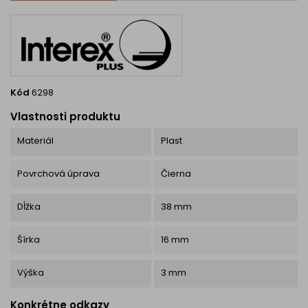
matná úprava – moderný,
trendový...
Kód
6298
Vlastnosti produktu
Materiál
Plast
Povrchová úprava
Čierna
Dĺžka
38 mm
Šírka
16 mm
Výška
3 mm
Konkrétne odkazy