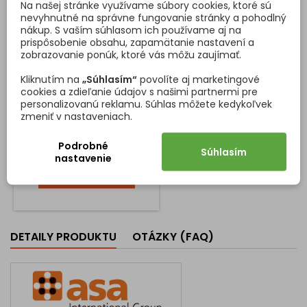
Na našej stránke využívame súbory cookies, ktoré sú
nevyhnutné na správne fungovanie stránky a pohodlný
nákup. S vaším súhlasom ich používame aj na
prispôsobenie obsahu, zapamätanie nastavení a
zobrazovanie ponúk, ktoré vás môžu zaujímať.
PRECHODKA NA KÁBLE
PLASTWIN / HLINÍK
Kliknutím na
„Súhlasím“
povolíte aj marketingové
cookies a zdieľanie údajov s našimi partnermi pre
Stolová priechodka Plastwin
personalizovanú reklamu. Súhlas môžete kedykoľvek
je určená na ukrytie káblov
zmeniť v nastaveniach.
elektronických zariadení na
stoloch, kancelárskych
stoloch a nábytku v
Podrobné
Súhlasím
Cena
3,20 €
domácnosti. Jeho diskrétny
nastavenie
štvorcový dizajn uľahčuje
Vložiť do košíka

úplnú integráciu do nábytku,
hoci na montáž si vyžaduje
kruhové opracovanie Ø 80
mm. Obsahuje kryt, ktorý
možno odstrániť, aby sa cez
DETAILY PRODUKTU
OTÁZKY (FAQ)
neho pretiahli káble a
zástrčky. Po...