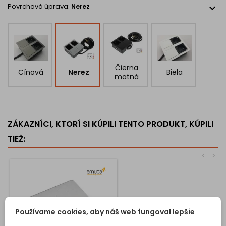
Povrchová úprava:
Nerez
expand_more
Čierna
Cínová
Nerez
Biela
matná
ZÁKAZNÍCI, KTORÍ SI KÚPILI TENTO PRODUKT, KÚPILI
TIEŽ:
<
>
Používame cookies, aby náš web fungoval lepšie