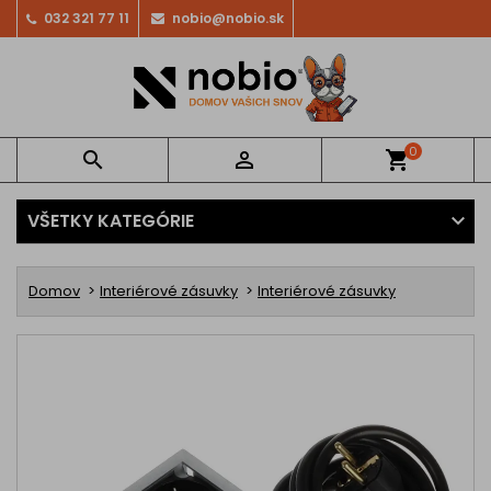
032 321 77 11
nobio@nobio.sk
0


shopping_cart
VŠETKY KATEGÓRIE
Domov
Interiérové zásuvky
Interiérové zásuvky