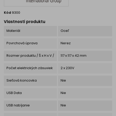
Kód
9300
Vlastnosti produktu
Materiál
Oceľ
Povrchová úprava
Nerez
Rozmer produktu / Š x H x V /
117 x 117 x 42 mm
Počet elektrických zásuviek
2 x 230V
Sieťová koncovka
Nie
USB Data
Nie
USB nabíjanie
Nie