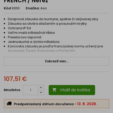
FRENCH / Nerez
Kód
9300
Značka:
Asa
Dizajnová zásuvka do kuchyne, spálne či obývacej izby
Zásuvka sa otvára stlačením a posunutím krytky
Ochrana IP 54
Veľmi malá inštalačná hĺbka
Priestorovo úsporná
Jednoduchá a rýchla inštalácia
Koncovka zásuvky je podľa Francúzskej normy určený pre
Slovenský, Český, Francúzsky a Poľský trh.
Zobraziť viac...
107,51 €
Vložiť do košíka
Množstvo

13. 8. 2026
Predpokladaný dátum doručenia
-
.