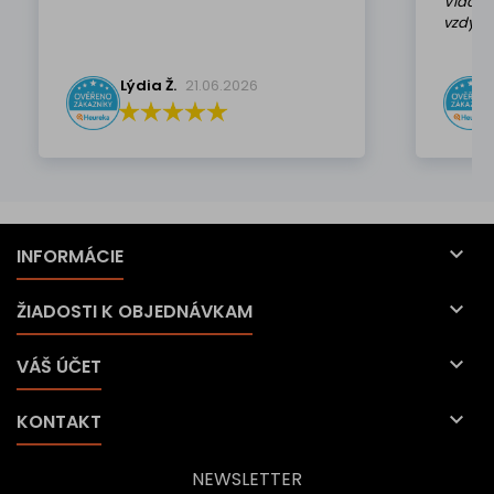
Viackr
vzdy k 
Lýdia Ž.
21.06.2026

INFORMÁCIE

ŽIADOSTI K OBJEDNÁVKAM

VÁŠ ÚČET

KONTAKT
NEWSLETTER