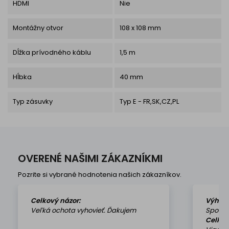
HDMI
Nie
Montážny otvor
108 x 108 mm
Dĺžka prívodného káblu
1,5 m
Hĺbka
40 mm
Typ zásuvky
Typ E - FR,SK,CZ,PL
OVERENÉ NAŠIMI ZÁKAZNÍKMI
Pozrite si vybrané hodnotenia našich zákazníkov.
Celkový názor:
Výhod
Veľká ochota vyhovieť. Ďakujem
Spokoj
Celkov