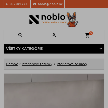
032 321 77 11
nobio@nobio.sk
0


shopping_cart
VŠETKY KATEGÓRIE
Domov
Interiérové zásuvky
Interiérové zásuvky