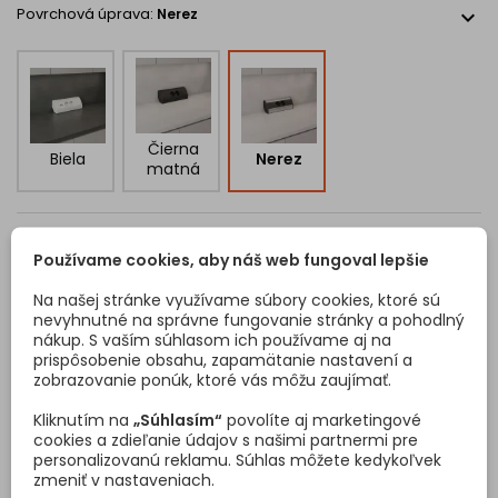
Univerzálna montáž
Povrchová úprava:
Nerez
expand_more
Uzemnené zásuvky pre bezpečné používanie
Prívodný kábel 1,8 m
Rozmery
Šírka: 232 mm
Výška: 100 mm
Čierna
Hĺbka: 54 mm
Biela
Nerez
matná
Napájanie: 250 V AC / 50–60 Hz
Maximálne zaťaženie: 3680 W (16 A)
Typ zásuvky:
Typ F - AT,DE,HU,HR,RO
expand_more
Používame cookies, aby náš web fungoval lepšie
Na našej stránke využívame súbory cookies, ktoré sú
nevyhnutné na správne fungovanie stránky a pohodlný
nákup. S vaším súhlasom ich používame aj na
prispôsobenie obsahu, zapamätanie nastavení a
Typ E -
Typ F -
zobrazovanie ponúk, ktoré vás môžu zaujímať.
FR,SK,CZ,P
AT,DE,HU
L
,HR,RO
Kliknutím na
„Súhlasím“
povolíte aj marketingové
cookies a zdieľanie údajov s našimi partnermi pre
personalizovanú reklamu. Súhlas môžete kedykoľvek
zmeniť v nastaveniach.