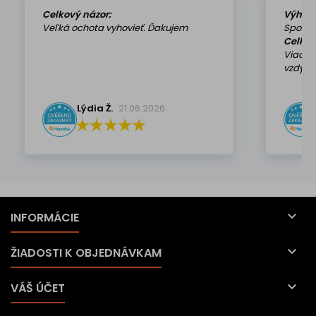
Celkový názor:
Výhod
Veľká ochota vyhovieť. Ďakujem
Spokoj
Celkov
Viackr
vzdy k 
Lýdia Ž.
21.06.2026

INFORMÁCIE

ŽIADOSTI K OBJEDNÁVKAM

VÁŠ ÚČET