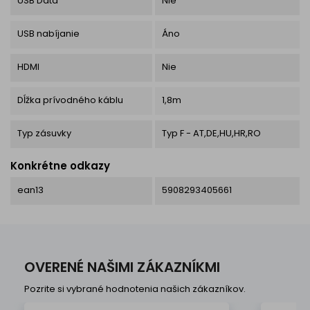
USB Data
Nie
USB nabíjanie
Áno
HDMI
Nie
Dĺžka prívodného káblu
1,8m
Typ zásuvky
Typ F - AT,DE,HU,HR,RO
Konkrétne odkazy
ean13
5908293405661
OVERENÉ NAŠIMI ZÁKAZNÍKMI
Pozrite si vybrané hodnotenia našich zákazníkov.