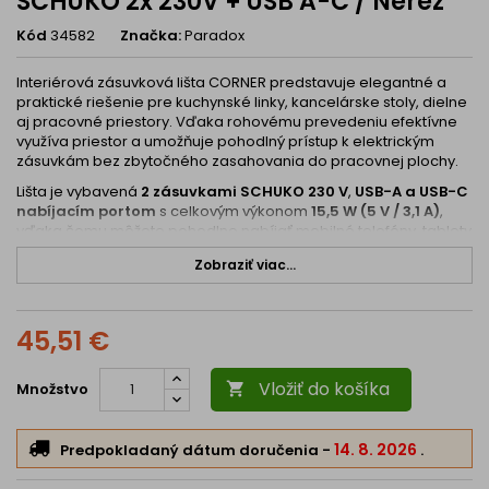
SCHUKO 2x 230V + USB A-C / Nerez
Kód
34582
Značka:
Paradox
Interiérová zásuvková lišta CORNER predstavuje elegantné a
praktické riešenie pre kuchynské linky, kancelárske stoly, dielne
aj pracovné priestory. Vďaka rohovému prevedeniu efektívne
využíva priestor a umožňuje pohodlný prístup k elektrickým
zásuvkám bez zbytočného zasahovania do pracovnej plochy.
Lišta je vybavená
2 zásuvkami SCHUKO 230 V
,
USB-A a USB-C
nabíjacím portom
s celkovým výkonom
15,5 W (5 V / 3,1 A)
,
vďaka čomu môžete pohodlne nabíjať mobilné telefóny, tablety
alebo iné zariadenia bez potreby sieťového adaptéra.
Zobraziť viac...
Zásuvky sú v norme SCHUKO typ F– určené predovšetkým
pre nemecký, rakúsky a maďarský chorvátsky a rumunský
trh.
45,51 €
Vlastnosti
Moderné rohové prevedenie šetriace priestor
Vložiť do košíka
Množstvo

2× zásuvka SCHUKO 230 V
1× USB-A + 1× USB-C
Celkový nabíjací výkon USB: 15,5 W (5 V / 3,1 A)
14. 8. 2026
Predpokladaný dátum doručenia
-
.
Elegantná nerezová povrchová úprava
Vhodná do kuchýň, kancelárií, dielní aj pracovných stolov