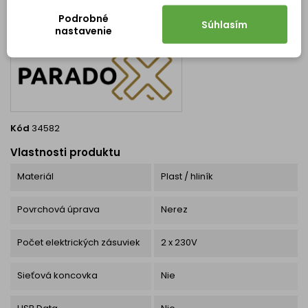
DETAILY PRODUKTU
OTÁZKY (FAQ)
Podrobné
Súhlasím
nastavenie
Kód
34582
Vlastnosti produktu
Materiál
Plast / hliník
Povrchová úprava
Nerez
Počet elektrických zásuviek
2 x 230V
Sieťová koncovka
Nie