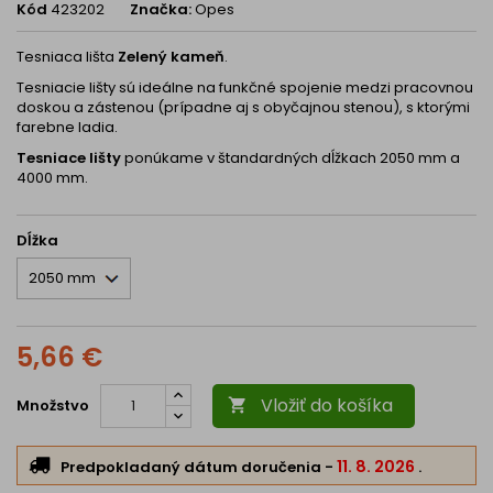
Kód
423202
Značka:
Opes
Tesniaca lišta
Zelený kameň
.
Tesniacie lišty sú ideálne na funkčné spojenie medzi pracovnou
doskou a zástenou (prípadne aj s obyčajnou stenou), s ktorými
farebne ladia.
Tesniace lišty
ponúkame v štandardných dĺžkach 2050 mm a
4000 mm.
Dĺžka
5,66 €
Vložiť do košíka
Množstvo

11. 8. 2026
Predpokladaný dátum doručenia
-
.