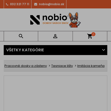
032 321 77 11
nobio@nobio.sk
0


shopping_cart
VŠETKY KATEGÓRIE
Pracovné dosky a zásteny
Tesniace lišty
Imitácia kameňa