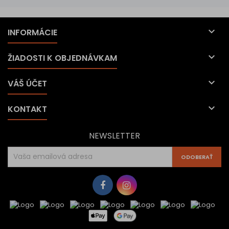

INFORMÁCIE

ŽIADOSTI K OBJEDNÁVKAM

VÁŠ ÚČET

KONTAKT
NEWSLETTER