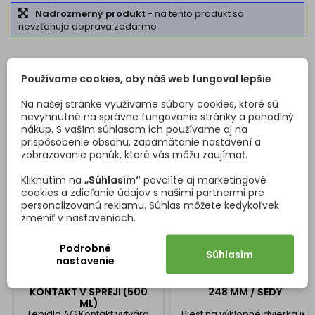
Nadrozmerný produkt
- na tento produkt sa
nevzťahuje doprava zadarmo
ZÁKAZNÍCI, KTORÍ SI KÚPILI TENTO PRODUKT, KÚPILI
Používame cookies, aby náš web fungoval lepšie
TIEŽ:
Na našej stránke využívame súbory cookies, ktoré sú
<
>
nevyhnutné na správne fungovanie stránky a pohodlný
nákup. S vaším súhlasom ich používame aj na
prispôsobenie obsahu, zapamätanie nastavení a
zobrazovanie ponúk, ktoré vás môžu zaujímať.
Kliknutím na
„Súhlasím“
povolíte aj marketingové
cookies a zdieľanie údajov s našimi partnermi pre
personalizovanú reklamu. Súhlas môžete kedykoľvek
zmeniť v nastaveniach.
Podrobné
Súhlasím
nastavenie
KONTAKTNÉ LEPIDLO AG
VÝKLOPNÝ PIEST PLYNOVÝ
KONTAKT V SPREJI (500
248 MM / ŠEDÝ
ML)
Lepidlo AG Kontakt vytvára
Piest na výklopné dvierka je