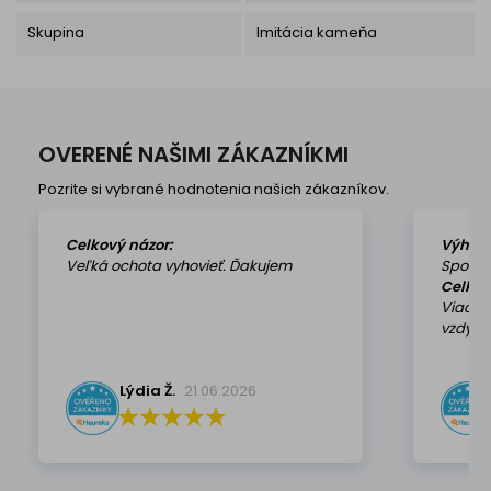
Skupina
Imitácia kameňa
OVERENÉ NAŠIMI ZÁKAZNÍKMI
Pozrite si vybrané hodnotenia našich zákazníkov.
Celkový názor:
Výhod
Veľká ochota vyhovieť. Ďakujem
Spokoj
Celkov
Viackr
vzdy k 
Lýdia Ž.
21.06.2026