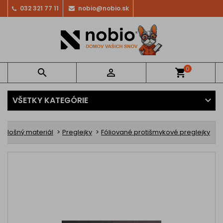
032 321 77 11
nobio@nobio.sk
0


shopping_cart
VŠETKY KATEGÓRIE
oplošný materiál
Preglejky
Fóliované protišmykové preglejky