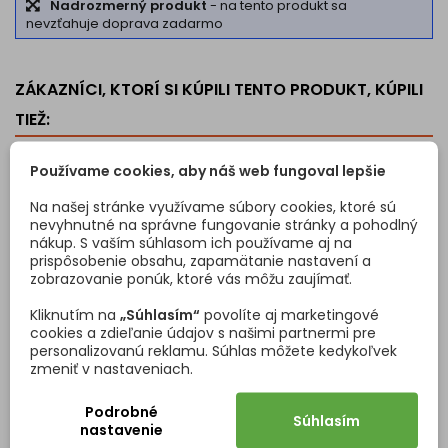
Nadrozmerný produkt
- na tento produkt sa
nevzťahuje doprava zadarmo
ZÁKAZNÍCI, KTORÍ SI KÚPILI TENTO PRODUKT, KÚPILI
TIEŽ:
<
>
Používame cookies, aby náš web fungoval lepšie
Na našej stránke využívame súbory cookies, ktoré sú
nevyhnutné na správne fungovanie stránky a pohodlný
nákup. S vaším súhlasom ich používame aj na
prispôsobenie obsahu, zapamätanie nastavení a
zobrazovanie ponúk, ktoré vás môžu zaujímať.
Kliknutím na
„Súhlasím“
povolíte aj marketingové
cookies a zdieľanie údajov s našimi partnermi pre
personalizovanú reklamu. Súhlas môžete kedykoľvek
zmeniť v nastaveniach.
STOLÁRSKÁ PREGLEJKA
FÓLIOVANÁ PREGLEJKA
TOPOĽ 2520 X 1720 -
HLADKÁ / BREZA 2500 X
Podrobné
AB/BB
1250 MM
Súhlasím
nastavenie
Preglejka vyrobená z
Preglejka stolárska