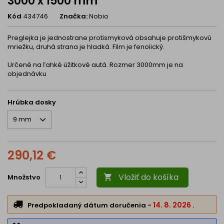
3000 x 1500 mm
Kód
434746
Značka:
Nobio
Preglejka je jednostrane protismyková obsahuje protišmykovú
mriežku, druhá strana je hladká. Film je fenolický.
Určené na ľahké úžitkové autá. Rozmer 3000mm je na
objednávku
Hrúbka dosky
290,12 €
Vložiť do košíka
Množstvo

14. 8. 2026
Predpokladaný dátum doručenia
-
.