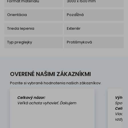
Formát materiálu
3000 x 1500 mm
Orientácia
Pozdĺžná
Trieda lepenia
Exteriér
Typ preglejky
Protišmyková
OVERENÉ NAŠIMI ZÁKAZNÍKMI
Pozrite si vybrané hodnotenia našich zákazníkov.
Celkový názor:
Výhod
Veľká ochota vyhovieť. Ďakujem
Spokoj
Celkov
Viackr
vzdy k 