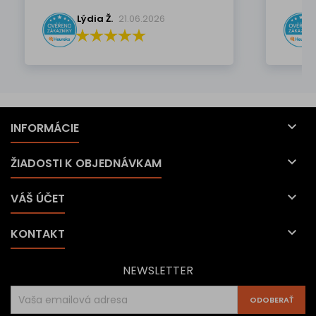
Lýdia Ž.
21.06.2026

INFORMÁCIE

ŽIADOSTI K OBJEDNÁVKAM

VÁŠ ÚČET

KONTAKT
NEWSLETTER