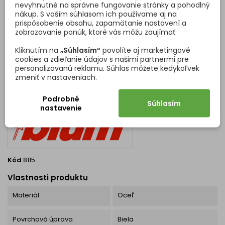
nevyhnutné na správne fungovanie stránky a pohodlný
nákup. S vaším súhlasom ich používame aj na
prispôsobenie obsahu, zapamätanie nastavení a
Cena
Cena
27,17 €
27,21 €
zobrazovanie ponúk, ktoré vás môžu zaujímať.
Vložiť do košíka
Vložiť do košíka


Kliknutím na
„Súhlasím“
povolíte aj marketingové
cookies a zdieľanie údajov s našimi partnermi pre
personalizovanú reklamu. Súhlas môžete kedykoľvek
zmeniť v nastaveniach.
DETAILY PRODUKTU
OTÁZKY (FAQ)
Podrobné
Súhlasím
nastavenie
Kód
8115
Vlastnosti produktu
Materiál
Oceľ
Povrchová úprava
Biela