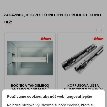
ZÁKAZNÍCI, KTORÍ SI KÚPILI TENTO PRODUKT, KÚPILI
TIEŽ:
<
>
BOČNICA TANDEMBOX
KORPUSOVÁ LIŠTA
ANTARO "N" 68,5MM /
BLUMOTION S TLMENÍM
BIELA
30KG / PÁR
Používame cookies, aby náš web fungoval lepšie
Kovové bočnice na zásuvku
Sada výsuvov s tlmením na
ANTARO. Výška bočníc je 68,5
kuchynské boxy ANTARO.
Na našej stránke využívame súbory cookies, ktoré sú
mm cena je za pár
Váhové zaťaženie je 30kg.