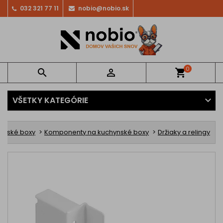
032 321 77 11
nobio@nobio.sk
0


shopping_cart
VŠETKY KATEGÓRIE
ynské boxy
Komponenty na kuchynské boxy
Držiaky a relingy