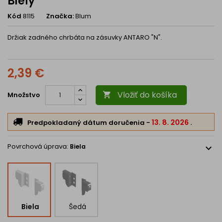
Biely
Kód
8115
Značka:
Blum
Držiak zadného chrbáta na zásuvky ANTARO "N".
2,39 €
Vložiť do košíka
Množstvo

13. 8. 2026
Predpokladaný dátum doručenia
-
.
Povrchová úprava:
Biela
expand_more
Biela
Šedá