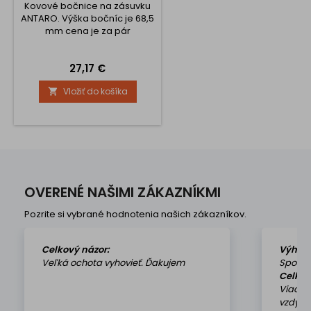
Kovové bočnice na zásuvku
ANTARO. Výška bočníc je 68,5
mm cena je za pár
Cena
27,17 €
Vložiť do košíka

OVERENÉ NAŠIMI ZÁKAZNÍKMI
Pozrite si vybrané hodnotenia našich zákazníkov.
Celkový názor:
Výhod
Veľká ochota vyhovieť. Ďakujem
Spokoj
Celkov
Viackr
vzdy k 