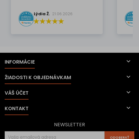
Lýdia Ž.
21.06.2026

INFORMÁCIE

ŽIADOSTI K OBJEDNÁVKAM

VÁŠ ÚČET

KONTAKT
NEWSLETTER