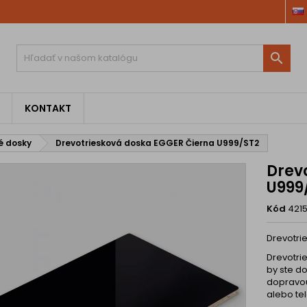

KONTAKT
é dosky
Drevotriesková doska EGGER Čierna U999/ST2
Drev
U999
Kód
421
Drevotri
Drevotri
by ste d
dopravou
alebo tel