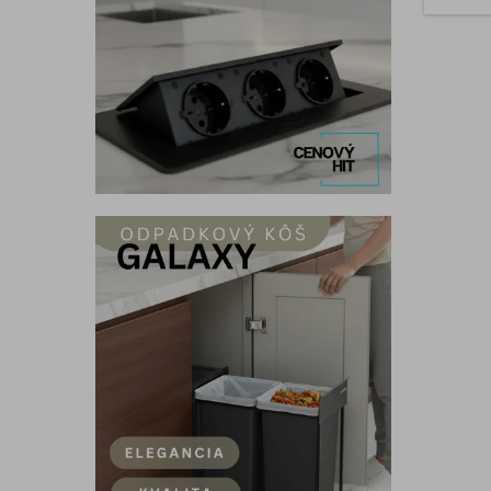
nanáš
povrch
veľmi 
vrstv
le