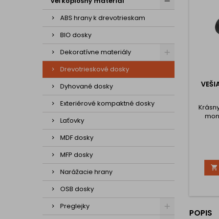
Veľkoplošný materiál
ABS hrany k drevotrieskam
BIO dosky
Dekoratívne materiály
Drevotrieskové dosky
VEŠIA
Dyhované dosky
Exteriérové kompaktné dosky
Krásny
mont
Laťovky
MDF dosky
MFP dosky

Narážacie hrany
OSB dosky
Preglejky
POPIS