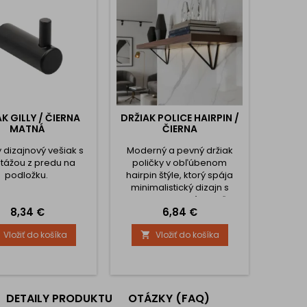
K GILLY / ČIERNA
DRŽIAK POLICE HAIRPIN /
MATNÁ
ČIERNA
 dizajnový vešiak s
Moderný a pevný držiak
ážou z predu na
poličky v obľúbenom
podložku.
hairpin štýle, ktorý spája
minimalistický dizajn s
vysokou odolnosťou. Vďaka
Cena
Cena
8,34 €
6,84 €
oceľovej konštrukcii a
premyslenej výstuhe
Vložiť do košíka
Vložiť do košíka

poskytuje výbornú stabilitu
aj pri väčšej záťaži, a preto
je vhodný do kuchyne,
obývačky, pracovne či
dielne. Čierna povrchová
DETAILY PRODUKTU
OTÁZKY (FAQ)
úprava dodáva držiaku