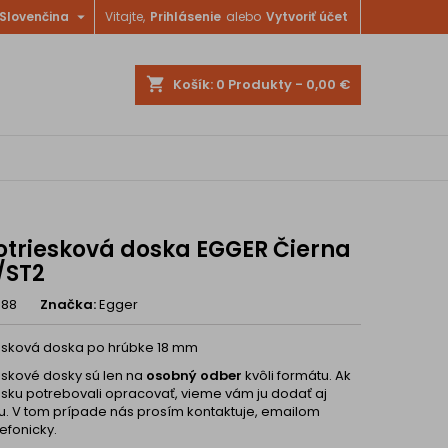

Slovenčina
Vitajte,
Prihlásenie
alebo
Vytvoriť účet
shopping_cart
Košík:
0
Produkty - 0,00 €
otriesková doska EGGER Čierna
/ST2
588
Značka:
Egger
esková doska po hrúbke 18 mm
eskové dosky sú len na
osobný odber
kvôli formátu. Ak
osku potrebovali opracovať, vieme vám ju dodať aj
. V tom prípade nás prosím kontaktuje, emailom
efonicky.