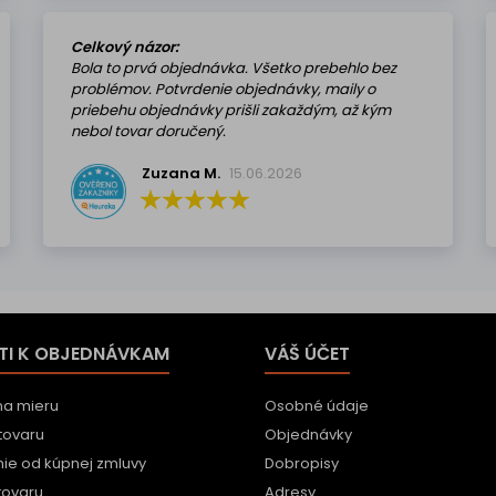
Celkový názor:
Bola to prvá objednávka. Všetko prebehlo bez
problémov. Potvrdenie objednávky, maily o
priebehu objednávky prišli zakaždým, až kým
nebol tovar doručený.
Zuzana M.
15.06.2026
TI K OBJEDNÁVKAM
VÁŠ ÚČET
na mieru
Osobné údaje
tovaru
Objednávky
ie od kúpnej zmluvy
Dobropisy
tovaru
Adresy