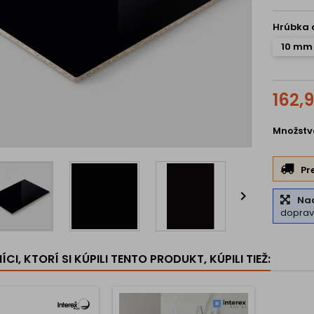
Hrúbka 
10 mm
162,9
Množstv
Pr

Na
dopra
CI, KTORÍ SI KÚPILI TENTO PRODUKT, KÚPILI TIEŽ: