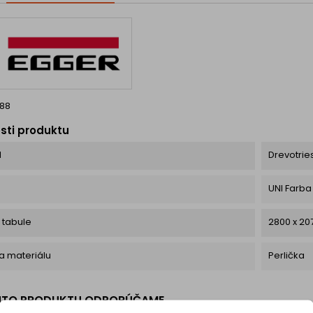
nadčasový vzhľad a
zároveň ho chráni pred...
88
sti produktu
l
Drevotrie
a
UNI Farba
 tabule
2800 x 2
ra materiálu
Perlička
UTO PRODUKTU ODPORÚČAME