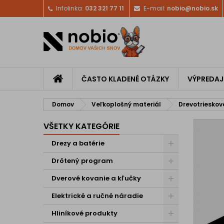
Infolinka:
032 321 77 11
E-mail:
nobio@nobio.sk
ČASTO KLADENÉ OTÁZKY
VÝPREDAJ
Domov
Veľkoplošný materiál
Drevotrieskov
VŠETKY KATEGÓRIE
Drezy a batérie
Drôtený program
Dverové kovanie a kľučky
Elektrické a ručné náradie
Hliníkové produkty