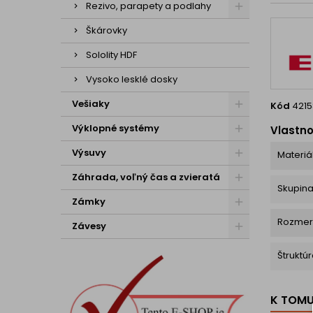
Rezivo, parapety a podlahy
Škárovky
Sololity HDF
Vysoko lesklé dosky
Vešiaky
Kód
4215
Výklopné systémy
Vlastno
Výsuvy
Materiá
Záhrada, voľný čas a zvieratá
Skupin
Zámky
Rozmer
Závesy
Štruktú
K TOM