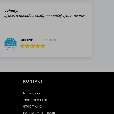
Výhody:
Rýchlo a pohodlne nakúpené, veľký výber tovarov
Ľudovít R.
13.06.2026
KONTAKT
Nobio, s.r.o.
Zlatovská 1326
91105 Trenčín
Po-Pia:
7:30 - 15:30