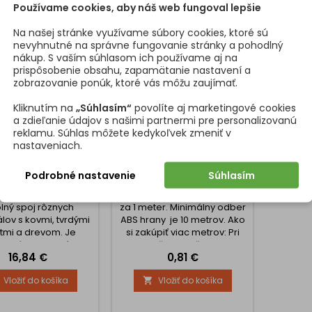
Používame cookies, aby náš web fungoval lepšie
Na našej stránke využívame súbory cookies, ktoré sú
nevyhnutné na správne fungovanie stránky a pohodlný
nákup. S vaším súhlasom ich používame aj na
prispôsobenie obsahu, zapamätanie nastavení a
zobrazovanie ponúk, ktoré vás môžu zaujímať.
Kliknutím na
„Súhlasím“
povolíte aj marketingové cookies
a zdieľanie údajov s našimi partnermi pre personalizovanú
reklamu. Súhlas môžete kedykoľvek zmeniť v
nastaveniach.
KTNÉ LEPIDLO AG
ABS HRANA EGGER ČIERNA
KT V SPREJI (500
/ U999/ST2
Podrobné nastavenie
Súhlasím
ML)
o AG Kontakt vytvára
Uvedená cena ABS hrany je
lný spoj rôznych
za 1 meter. Minimálny odber
lov s kovmi, tvrdými
ABS hrany je 10 metrov. Ako
tmi a drevom. Je
si zakúpiť viac metrov: Pri
odné pri lepení
položke Množstvo si
Cena
Cena
16,84 €
0,81 €
itých, poréznych a
naklikajte, koľko metrov
éznych materiálov,
potrebujete (minimálne 10)
Vložiť do košíka
Vložiť do košíka

, textílií, spájaní
Ak produkt vložíte do košíka
ých materiálov. Pri
a potom zistíte, že
 odporúčame lepidlo
potrebujete viac, naklikajte