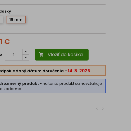
dosky
18 mm
1 €
Vložiť do košíka
o

14. 8. 2026
edpokladaný dátum doručenia
-
.
drozmerný produkt
- na tento produkt sa nevzťahuje
va zadarmo
<
>