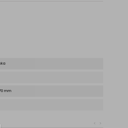
ska
070 mm
<
>