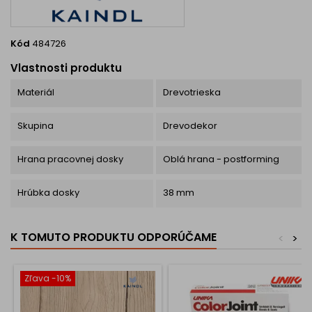
Kód
484726
Vlastnosti produktu
Materiál
Drevotrieska
Skupina
Drevodekor
Hrana pracovnej dosky
Oblá hrana - postforming
Hrúbka dosky
38 mm
K TOMUTO PRODUKTU ODPORÚČAME
<
>
Zľava -10%