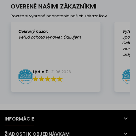
OVERENÉ NAŠIMI ZÁKAZNÍKMI
Pozrite si vybrané hodnotenia našich zákazníkov.
Celkový názor:
Výhod
Veľká ochota vyhovieť. Ďakujem
Spokoj
Celkov
Viackr
vzdy k 
Lýdia Ž.
21.06.2026

INFORMÁCIE

ŽIADOSTI K OBJEDNÁVKAM