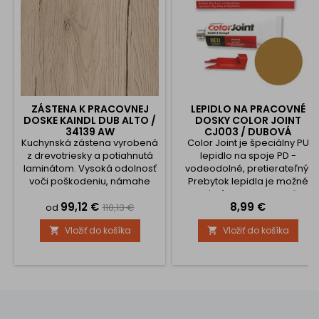
ZÁSTENA K PRACOVNEJ
LEPIDLO NA PRACOVNÉ
DOSKE KAINDL DUB ALTO /
DOSKY COLOR JOINT
34139 AW
CJ003 / DUBOVÁ
Kuchynská zástena vyrobená
Color Joint je špeciálny PU
z drevotriesky a potiahnutá
lepidlo na spoje PD -
laminátom. Vysoká odolnosť
vodeodolné, pretierateľný.
voči poškodeniu, námahe
Prebytok lepidla je možné
alebo vysokej teplote pri
odstrániť suchou handričkou
Cena
Základná
Cena
99,12 €
8,99 €
používaní. Na výber máte
(bez chĺpkov), v prípade
od
110,13 €
polotovary alebo výrobok je
hlbšej štruktúry sa odporúča
cena
Vložiť do košíka
Vložiť do košíka


možné upraviť na mieru . V
použiť ACETÓN. Na tube je
takom prípade zvoľte
vyrazené dátum výroby -
možnosť vlastné rozmery a
expirácie je 12 mesiacov od
zadajte požadované
dátumu výroby
rozmery. Ak chcete aj dosku
opáskovať ABS hranou tak si
vyberte , ktorú...