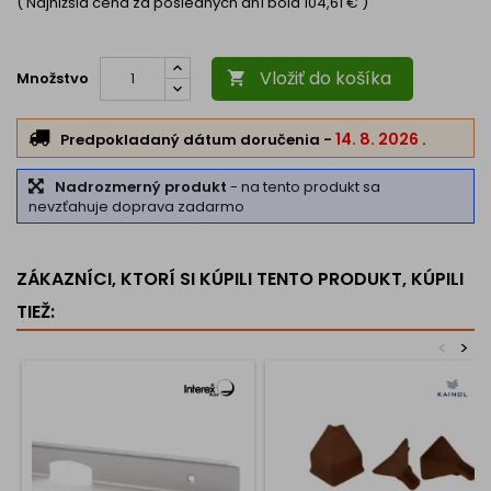
( Najnižšia cena za posledných dní bola
104,61 €
)
Vložiť do košíka
Množstvo

14. 8. 2026
Predpokladaný dátum doručenia
-
.
Nadrozmerný produkt
- na tento produkt sa
nevzťahuje doprava zadarmo
ZÁKAZNÍCI, KTORÍ SI KÚPILI TENTO PRODUKT, KÚPILI
TIEŽ:
<
>