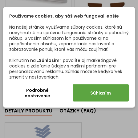
Používame cookies, aby náš web fungoval lepšie
Na našej stránke využívame súbory cookies, ktoré sú
ROHOVÁ SPOJOVACIA
SADA KONCOVIEK NA
nevyhnutné na správne fungovanie stránky a pohodlný
LIŠTA NA PRACOVNÚ
TESNIACU LIŠTU KAINDL /
nákup. S vaším súhlasom ich používame aj na
DOSKU 28 MM / HLINÍK
HNEDÁ
prispôsobenie obsahu, zapamätanie nastavení a
Rohová lišta na spájanie
Sada koncoviek k tesniacej
zobrazovanie ponúk, ktoré vás môžu zaujímať.
dvoch dosiek do rohu v
lište KAINDL
hliníkovej farbe. Lišta je
Kliknutím na
„Súhlasím“
povolíte aj marketingové
určená na pracovné dosky s
cookies a zdieľanie údajov s našimi partnermi pre
hrúbkou 28 mm. Lišta má
personalizovanú reklamu. Súhlas môžete kedykoľvek
Cena
Cena
6,46 €
9,86 €/sada
univerzálne osadenie aj na
zmeniť v nastaveniach.
ľavú a aj na pravú stranu.
Vložiť do košíka
Vložiť do košíka


Podrobné
Súhlasím
nastavenie
DETAILY PRODUKTU
OTÁZKY (FAQ)