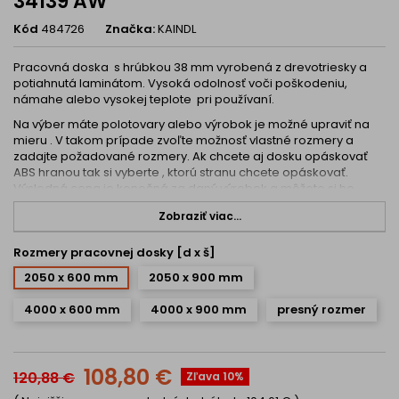
34139 AW
Kód
484726
Značka:
KAINDL
Pracovná doska s hrúbkou 38 mm vyrobená z drevotriesky a
potiahnutá laminátom. Vysoká odolnosť voči poškodeniu,
námahe alebo vysokej teplote pri používaní.
Na výber máte polotovary alebo výrobok je možné upraviť na
mieru . V takom prípade zvoľte možnosť vlastné rozmery a
zadajte požadované rozmery. Ak chcete aj dosku opáskovať
ABS hranou tak si vyberte , ktorú stranu chcete opáskovať.
Výsledná cena je konečná za daný výrobok a môžete si ho
objednať.
Zobraziť viac...
Narezané dosky budú presné a vyhotovené na profesionálnej
technológií. Upozorňujeme , že úprava na mieru je záväzná a
Rozmery pracovnej dosky [d x š]
objednávku následne ju nie je možné zmeniť ani zrušiť alebo
vrátiť a zároveň dosky na mieru nie je možné platiť na dobierku
2050 x 600 mm
2050 x 900 mm
ale len bankovým prevodom alebo online platobnou kartou.
4000 x 600 mm
4000 x 900 mm
presný rozmer
V prípade výberu bez rezania sú dosky polotovar a konce môžu
byť mierne odlúpnuté alebo nerovné cca do 5 mm priamo z
výroby.
108,80 €
K uvedenej doske je možné dokúpiť aj zástenu , tesniacu lištu a
120,88 €
Zľava 10%
hranovaciu pásku v rovnakom dekore.