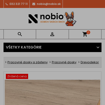
032 321 77 11
nobio@nobio.sk
0


shopping_cart
VŠETKY KATEGÓRIE
ov
Pracovné dosky a zásteny
Pracovné dosky
Drevodekor
Znížená cena